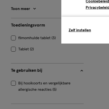
Cookiebeleid
Privacybelei
Toon meer
Toedieningsvorm
Zelf instellen
filmomhulde tablet (3)
Tablet (2)
Te gebruiken bij
Bij hooikoorts en vergelijkbare
allergische reacties (5)