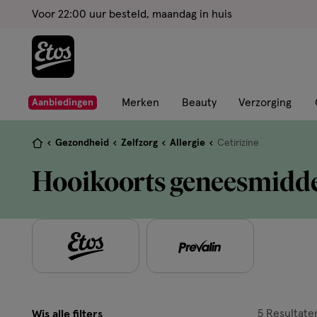
ga
Voor 22:00 uur besteld, maandag in huis
naar
de
hoofd
content
ga
Merken
Beauty
Verzorging
Aanbiedingen
naar
de
Je
Gezondheid
Zelfzorg
Allergie
Cetirizine
zoekbalk
bent
Hooikoorts geneesmidd
ga
hier:
naar
de
footer
5
Resultate
Wis alle filters