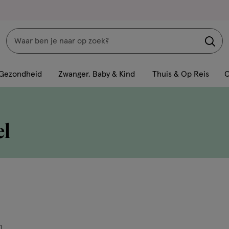
Zoeken
Interactie
met
Gezondheid
Zwanger, Baby & Kind
Thuis & Op Reis
C
dit
veld
opent
el
een
volledig
venster
met
geavanceerde
zoekopties
n