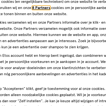
 cookies (en vergelijkbare technieken) om onze website te verb
l
21
tablet
,
geneesmiddel
7
tablet
geneesmiddel,
stuks
bruiken wij en onze
8 Partners
cookies om je persoonlijke aanb
stuks
tablet
lerstop Hooikoorts 10 MG
Reactine Cetirizine 10 MG 7 T
te tonen binnen en buiten onze website.
 stuks
ies verzamelen wij en onze Partners informatie over je klik- e
ebsite. Onze Partners verzamelen mogelijk ook informatie over 
Toevoegen
Toevoegen
1
verhoog aantal met één
,
Limiet bereikt.
Je kan m
verh
uiten onze website. Hiermee kunnen we de website en app, on
 en advertenties aanpassen aan je interesses. Zoek je bijvoorb
kun je een advertentie over shampoo te zien krijgen.
Gratis
bezorging vanaf €35
Gratis
retour binnen 30 dag
jn Etos account hebt en hierop bent ingelogd, dan combineren w
t je persoonlijke voorkeuren en je aankopen in je account. W
ie voor analyse-doeleinden om onze klantinzichten te verbeter
5
an nóg persoonlijkere aanbevelingen en advertenties in het kade
 “Accepteren” klikt, geef je toestemming voor al onze cookies. 
rden alleen noodzakelijke cookies geplaatst. Wil je je voorkeur
s dan voor “Zelf instellen”. Je kan je keuze altijd wijzigen of int