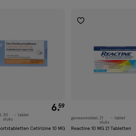
ucten
gen
toevoegen
aan
ijst
verlanglijst
€ 6.59
6
.
59
l
30
tablet
,
geneesmiddel
21
tablet
geneesmiddel,
stuks
stuks
tablet
ortstabletten Cetirizine 10 MG
Reactine 10 MG 21 Tabletten