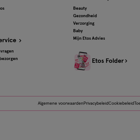
tos
Beauty
Gezondheid
Verzorging
Baby
Mijn Etos Advies
ervice
 vragen
 bezorgen
Etos Folder
Algemene voorwaarden
Privacybeleid
Cookiebeleid
Toe