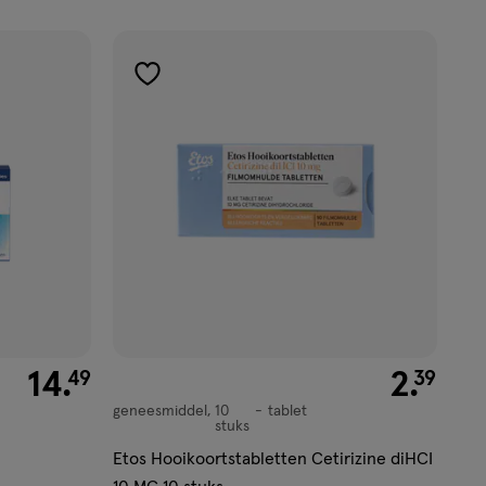
toevoegen
aan
verlanglijst
€ 14.49
14
.
€ 2.39
2
.
49
39
geneesmiddel
10
tablet
geneesmiddel,
stuks
tablet
Etos Hooikoortstabletten Cetirizine diHCI