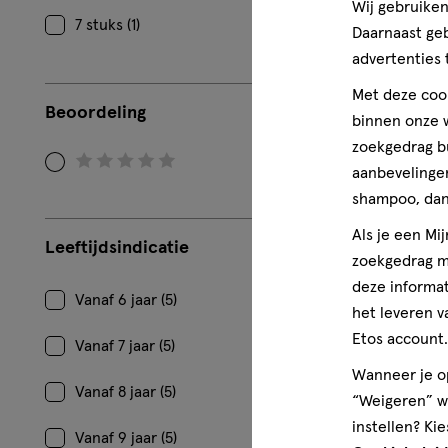
Wij gebruiken
geneesmidde
geneesmiddel
7 stuks (1)
Daarnaast ge
tablet
Prevalin Al
advertenties 
Tabletten 21
Met deze cook
Beoordeling
binnen onze w
1
zoekgedrag b
aanbevelingen
Filteren
shampoo, dan 
op
Beoordeling:
Als je een Mi
Leeftijdsindicatie
0
zoekgedrag me
deze informat
Vanaf 6 jaar (5)
het leveren v
Etos account.
Vanaf 7 jaar (5)
Wanneer je op
Vanaf 8 jaar (5)
“Weigeren” wo
instellen? Kie
Vanaf 9 jaar (5)