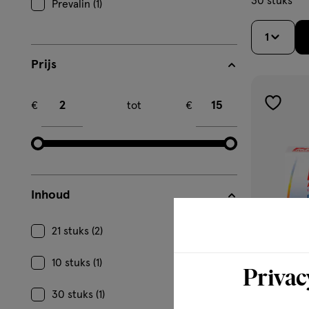
30 stuks
Prevalin (1)
1
Prijs
Minimum bedrag
Maximum bedrag
€
tot
€
toevoe
aan
verlangl
Inhoud
21 stuks (2)
10 stuks (1)
Privac
30 stuks (1)