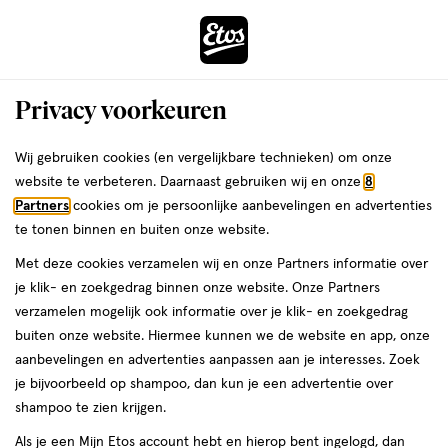
ga
Voor 22:00 uur besteld,
morgen in huis
naar
de
Menu
hoofd
Zoeken
Privacy voorkeuren
content
›
›
ga
Interactie
naar
Wij gebruiken cookies (en vergelijkbare technieken) om onze
Je
Gezondheid
Zelfzorg
Allergie
Loratadine
met
de
website te verbeteren. Daarnaast gebruiken wij en onze
8
bent
Hooikoorts geneesmiddel
dit
zoekbalk
Partners
cookies om je persoonlijke aanbevelingen en advertenties
ers
Weleda
hier:
veld
ga
te tonen binnen en buiten onze website.
opent
naar
Met deze cookies verzamelen wij en onze Partners informatie over
een
de
je klik- en zoekgedrag binnen onze website. Onze Partners
Filteren
(3)
Sorteer
1
volledig
footer
verzamelen mogelijk ook informatie over je klik- en zoekgedrag
venster
buiten onze website. Hiermee kunnen we de website en app, onze
met
aanbevelingen en advertenties aanpassen aan je interesses. Zoek
geavanceerde
Hooikoorts geneesmiddel
je bijvoorbeeld op shampoo, dan kun je een advertentie over
zoekopties
shampoo te zien krijgen.
producten
Als je een Mijn Etos account hebt en hierop bent ingelogd, dan