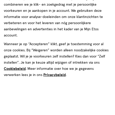
toevoegen
toevoegen
combineren we je klik- en zoekgedrag met je persoonlijke
aan
aan
voorkeuren en je aankopen in je account. We gebruiken deze
verlanglijst
verlanglijst
informatie voor analyse-doeleinden om onze klantinzichten te
verbeteren en voor het leveren van nóg persoonlijkere
aanbevelingen en advertenties in het kader van je Mijn Etos
account.
Wanneer je op “Accepteren” klikt, geef je toestemming voor al
€ 4.89
4
.
€ 14.49
14
.
onze cookies. Bij “Weigeren” worden alleen noodzakelijke cookies
89
49
geneesmiddel
10
tablet
geneesmiddel
21
tablet
geplaatst. Wil je je voorkeuren zelf instellen? Kies dan voor “Zelf
geneesmiddel,
geneesmiddel,
stuks
stuks
tablet
instellen”. Je kan je keuze altijd wijzigen of intrekken via ons
tablet
Etos Hooikoorts Loratadine 10
Allerfre Antihooikoorts
Cookiebeleid
. Meer informatie over hoe we je gegevens
MG Tabletten 10 stuks
Loratadine 10 MG Tabletten 21
Stuks
verwerken lees je in ons
Privacybeleid
.
Toevoegen
Toevoegen
1
1
verhoog aantal met één
,
Limiet bereikt.
verhoog aanta
Je kan m
toevoegen
aan
verlanglijst