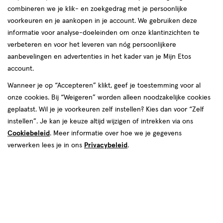
combineren we je klik- en zoekgedrag met je persoonlijke
Yummygums
voorkeuren en je aankopen in je account. We gebruiken deze
informatie voor analyse-doeleinden om onze klantinzichten te
producten
verbeteren en voor het leveren van nóg persoonlijkere
SUPER
DEAL
aanbevelingen en advertenties in het kader van je Mijn Etos
toevoegen
50%
account.
aan
korting
verlanglijst
Wanneer je op “Accepteren” klikt, geef je toestemming voor al
onze cookies. Bij “Weigeren” worden alleen noodzakelijke cookies
geplaatst. Wil je je voorkeuren zelf instellen? Kies dan voor “Zelf
instellen”. Je kan je keuze altijd wijzigen of intrekken via ons
Cookiebeleid
. Meer informatie over hoe we je gegevens
verwerken lees je in ons
Privacybeleid
.
van € 24.99 voor € 12.49
12
.
24
.
99
49
60
gummies
gummies
stuks
Yummygums Mommy Suikervrij
60 stuks
Stuur
bericht