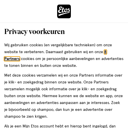
ga
Voor 22:00 uur besteld,
morgen in huis
naar
de
Menu
hoofd
Zoeken
Privacy voorkeuren
content
›
›
ga
Interactie
naar
Wij gebruiken cookies (en vergelijkbare technieken) om onze
Je
Zwanger, Baby & Kind
Zwanger
Supplementen
met
de
website te verbeteren. Daarnaast gebruiken wij en onze
8
bent
Yummygums
dit
zoekbalk
Partners
cookies om je persoonlijke aanbevelingen en advertenties
ers
Weleda
hier:
veld
ga
te tonen binnen en buiten onze website.
Supplementen
opent
naar
Met deze cookies verzamelen wij en onze Partners informatie over
een
de
je klik- en zoekgedrag binnen onze website. Onze Partners
volledig
footer
verzamelen mogelijk ook informatie over je klik- en zoekgedrag
venster
buiten onze website. Hiermee kunnen we de website en app, onze
met
aanbevelingen en advertenties aanpassen aan je interesses. Zoek
geavanceerde
je bijvoorbeeld op shampoo, dan kun je een advertentie over
zoekopties
Filteren
(1)
Sorteer
1
shampoo te zien krijgen.
Als je een Mijn Etos account hebt en hierop bent ingelogd, dan