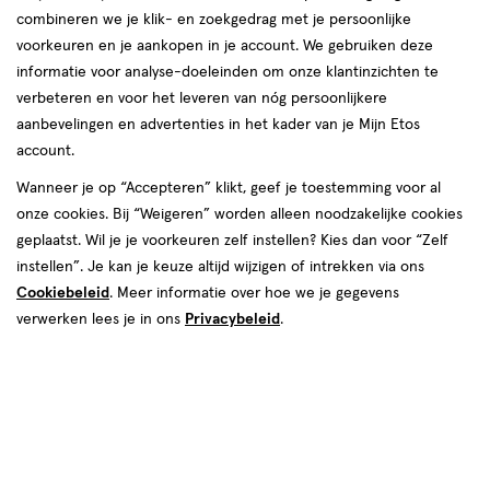
producten
combineren we je klik- en zoekgedrag met je persoonlijke
Mijn
Etos
Mijn
Etos
voorkeuren en je aankopen in je account. We gebruiken deze
toevoegen
toevoegen
10%
10%
informatie voor analyse-doeleinden om onze klantinzichten te
aan
aan
korting
korting
verbeteren en voor het leveren van nóg persoonlijkere
verlanglijst
verlanglijst
aanbevelingen en advertenties in het kader van je Mijn Etos
account.
Wanneer je op “Accepteren” klikt, geef je toestemming voor al
onze cookies. Bij “Weigeren” worden alleen noodzakelijke cookies
geplaatst. Wil je je voorkeuren zelf instellen? Kies dan voor “Zelf
van € 5.99 voor € 5.39
5
.
van € 5.99 v
5
.
5
.
99
39
5
.
99
39
instellen”. Je kan je keuze altijd wijzigen of intrekken via ons
1 stuk
1 stuk
Cookiebeleid
. Meer informatie over hoe we je gegevens
Etos Boobtape Nude
Etos Boobtape Zwart
verwerken lees je in ons
Privacybeleid
.
Toevoegen
Toevoegen
1
1
verhoog aantal met één
,
Bijna uitverkocht!
verhoog aanta
Er zi
Mijn
Etos
toevoegen