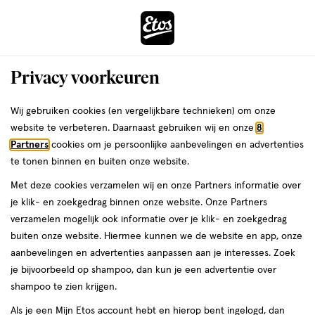
ga
Voor 22:00 uur besteld, maandag in huis
naar
de
Menu
hoofd
Zoeken
Privacy voorkeuren
content
›
›
ga
Interactie
naar
Wij gebruiken cookies (en vergelijkbare technieken) om onze
Je
Aanbiedingen
met
de
website te verbeteren. Daarnaast gebruiken wij en onze
8
bent
Aanbiedingen Boob tape
dit
zoekbalk
Partners
cookies om je persoonlijke aanbevelingen en advertenties
ers
Weleda
hier:
veld
ga
te tonen binnen en buiten onze website.
opent
naar
Acties per categorie
Tijdelijke Top Deals
Populaire producten
T
Met deze cookies verzamelen wij en onze Partners informatie over
een
de
je klik- en zoekgedrag binnen onze website. Onze Partners
volledig
footer
verzamelen mogelijk ook informatie over je klik- en zoekgedrag
venster
Filteren
(3)
Sorteer
1
buiten onze website. Hiermee kunnen we de website en app, onze
met
aanbevelingen en advertenties aanpassen aan je interesses. Zoek
geavanceerde
je bijvoorbeeld op shampoo, dan kun je een advertentie over
zoekopties
Boob tape
shampoo te zien krijgen.
Als je een Mijn Etos account hebt en hierop bent ingelogd, dan