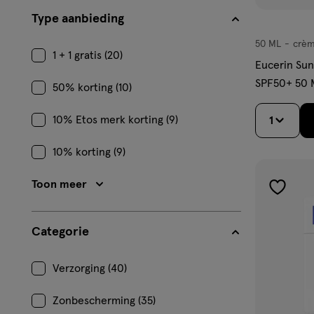
Type aanbieding
50 ML
crè
crème
1 + 1 gratis (20)
Eucerin Sun
SPF50+ 50 
50% korting (10)
10% Etos merk korting (9)
1
10% korting (9)
Toon meer
toevoe
aan
Categorie
verlangl
Verzorging (40)
Zonbescherming (35)