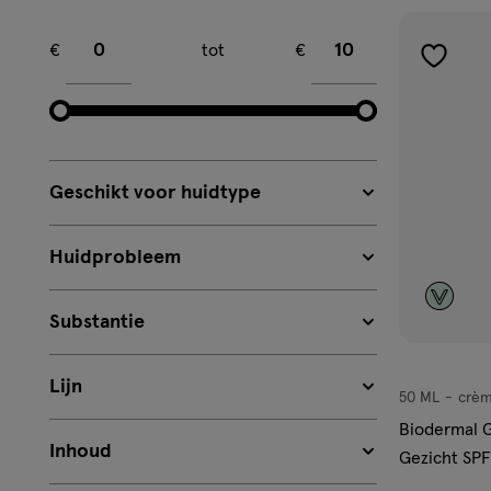
Minimum bedrag
Maximum bedrag
€
tot
€
toevoe
aan
verlangl
Geschikt voor huidtype
Huidprobleem
Substantie
Lijn
50 ML
crè
crème
Biodermal 
Inhoud
Gezicht SP