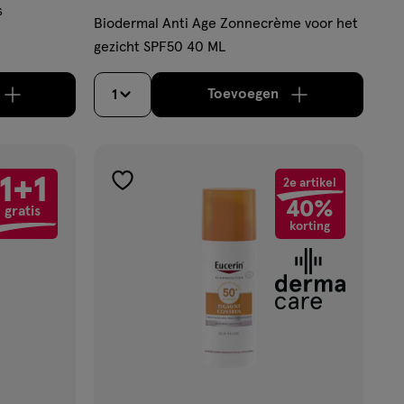
s
Biodermal Anti Age Zonnecrème voor het
gezicht SPF50 40 ML
Toevoegen
1
aximaal 50 items bestellen van dit type product.
oog aantal met één
,
Bijna uitverkocht!
Er zijn nog maar 24 pr
verhoog aantal met é
1+1
2e artikel
toevoegen
40%
gratis
aan
korting
verlanglijst