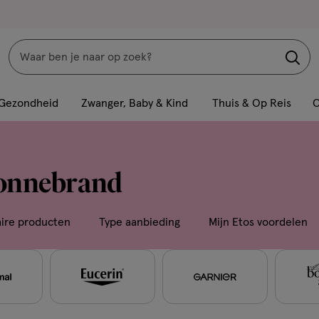
Zoeken
Interactie
met
Gezondheid
Zwanger, Baby & Kind
Thuis & Op Reis
C
dit
veld
opent
zonnebrand
een
volledig
venster
aire producten
Type aanbieding
Mijn Etos voordelen
met
geavanceerde
zoekopties