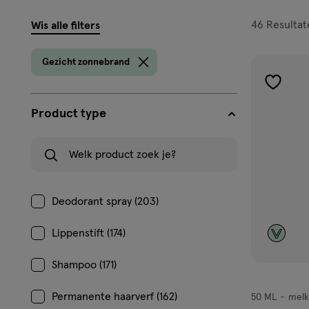
filters
46
Resultat
Wis alle filters
prod
Gezicht zonnebrand
toevoe
aan
Product type
verlangl
Welk product zoek je?
Deodorant spray (203)
Lippenstift (174)
Shampoo (171)
Permanente haarverf (162)
50 ML
melk
melk