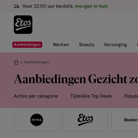
ga
Voor 22:00 uur besteld,
morgen in huis
naar
de
hoofd
content
ga
Merken
Beauty
Verzorging
Aanbiedingen
naar
de
Je
Aanbiedingen
zoekbalk
bent
Aanbiedingen Gezicht 
ga
hier:
naar
de
Acties per categorie
Tijdelijke Top Deals
Popul
footer