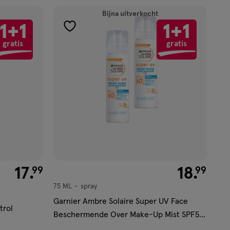
Bijna uitverkocht
1+1
1+1
toevoegen
gratis
gratis
aan
verlanglijst
€ 17.99
17
.
€ 18.99
18
.
99
99
75 ML
spray
spray
Garnier Ambre Solaire Super UV Face
trol
Beschermende Over Make-Up Mist SPF50
75 ML