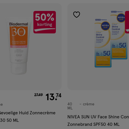
50%
gen
toevoegen
korting
aan
ijst
verlanglijst
van € 27.49 voor € 13.74
13
.
74
27
.
49
40
crème
me
crème
ML
Gevoelige Huid Zonnecrème
NIVEA SUN UV Face Shine Con
F30 50 ML
Zonnebrand SPF50 40 ML