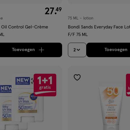
€ 27.49
27
.
49
me
75 ML
lotion
lotion
 Oil Control Gel-Crème
Bondi Sands Everyday Face Lo
ML
F/F 75 ML
Toevoegen
Toevoegen
2
verhoog aantal met één
,
Bijna uitverkocht!
Er zi
verh
1+1
gen
toevoegen
gratis
aan
h
ijst
verlanglijst