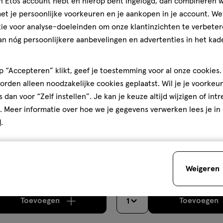
40%
jn Etos account hebt en hierop bent ingelogd, dan combineren w
aan
korting
t je persoonlijke voorkeuren en je aankopen in je account. W
ijst
verlanglijst
ie voor analyse-doeleinden om onze klantinzichten te verbeter
an nóg persoonlijkere aanbevelingen en advertenties in het kade
 “Accepteren” klikt, geef je toestemming voor al onze cookies. 
rden alleen noodzakelijke cookies geplaatst. Wil je je voorkeur
s dan voor “Zelf instellen”. Je kan je keuze altijd wijzigen of int
. Meer informatie over hoe we je gegevens verwerken lees je in
d
.
€ 28.49
28
.
49
me
50 ML
crème
crème
Eucerin Sun Sensitive Protec
 Sensitive Protect Dry Touch
SPF50+ 50 ML
Weigeren
SPF50+ 200 ML
Toevoegen
Toevoegen
1
verhoog aantal met één
,
Bijna uitverkocht!
Er zi
verh