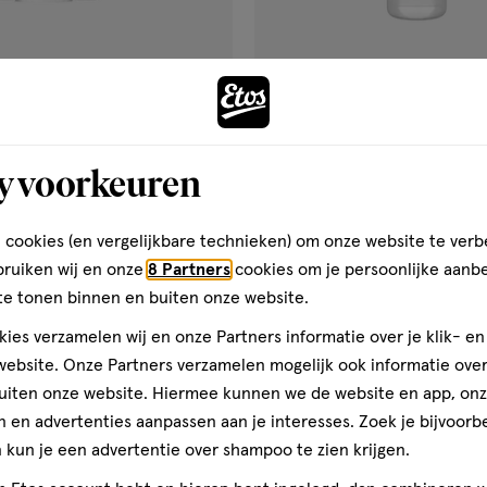
€ 19.99
19
.
99
50 ML
crème
crème
y voorkeuren
UV Face Silky UV Zonnebrand
Etos Zonnebrand Gezicht SPF
+ 150 ML
Gevoelige Huid 50 ML
 cookies (en vergelijkbare technieken) om onze website te verb
Toevoegen
Toevoegen
2
verhoog aantal met één
,
Bijna uitverkocht!
Er zi
verh
bruiken wij en onze
8 Partners
cookies om je persoonlijke aanb
te tonen binnen en buiten onze website.
ies verzamelen wij en onze Partners informatie over je klik- e
Gratis
bezorging vanaf €35
Gratis
retour binnen 30 dag
ebsite. Onze Partners verzamelen mogelijk ook informatie over 
uiten onze website. Hiermee kunnen we de website en app, on
 en advertenties aanpassen aan je interesses. Zoek je bijvoorb
kun je een advertentie over shampoo te zien krijgen.
2e artikel
gen
toevoegen