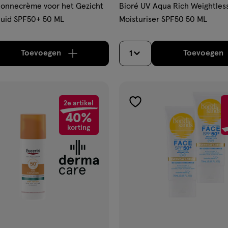
Zonnecrème voor het Gezicht
Bioré UV Aqua Rich Weightles
Huid SPF50+ 50 ML
Moisturiser SPF50 50 ML
Toevoegen
Toevoegen
1
verhoog aantal met één
,
Limiet bereikt.
Je kan m
verh
2e artikel
gen
toevoegen
40%
aan
korting
ijst
verlanglijst