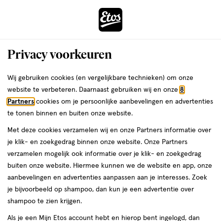
ga
Voor 22:00 uur besteld,
morgen in huis
naar
de
Menu
hoofd
Zoeken
Privacy voorkeuren
content
›
›
ga
Interactie
naar
Wij gebruiken cookies (en vergelijkbare technieken) om onze
Je
Aanbiedingen
met
de
website te verbeteren. Daarnaast gebruiken wij en onze
8
bent
Aanbiedingen
dit
zoekbalk
Partners
cookies om je persoonlijke aanbevelingen en advertenties
ers
Weleda
hier:
veld
ga
te tonen binnen en buiten onze website.
Gezichtsreiniging
opent
naar
Met deze cookies verzamelen wij en onze Partners informatie over
een
de
je klik- en zoekgedrag binnen onze website. Onze Partners
Acties per categorie
Tijdelijke Top Deals
Populaire producten
T
volledig
footer
verzamelen mogelijk ook informatie over je klik- en zoekgedrag
venster
buiten onze website. Hiermee kunnen we de website en app, onze
met
aanbevelingen en advertenties aanpassen aan je interesses. Zoek
geavanceerde
je bijvoorbeeld op shampoo, dan kun je een advertentie over
zoekopties
shampoo te zien krijgen.
Filteren
(4)
Sorteer
1
Als je een Mijn Etos account hebt en hierop bent ingelogd, dan