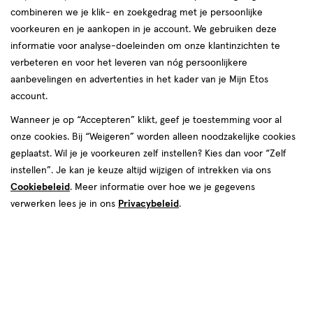
combineren we je klik- en zoekgedrag met je persoonlijke
voorkeuren en je aankopen in je account. We gebruiken deze
informatie voor analyse-doeleinden om onze klantinzichten te
Gezichtsreiniging
verbeteren en voor het leveren van nóg persoonlijkere
aanbevelingen en advertenties in het kader van je Mijn Etos
producten
account.
e
2
2e artikel
toevoegen
toevoegen
Wanneer je op “Accepteren” klikt, geef je toestemming voor al
00
1.
halve prijs
aan
aan
onze cookies. Bij “Weigeren” worden alleen noodzakelijke cookies
verlanglijst
verlanglijst
geplaatst. Wil je je voorkeuren zelf instellen? Kies dan voor “Zelf
instellen”. Je kan je keuze altijd wijzigen of intrekken via ons
Cookiebeleid
. Meer informatie over hoe we je gegevens
verwerken lees je in ons
Privacybeleid
.
€ 6.95
6
.
€ 12.99
12
.
95
99
50
lotion
150 ML
lotion
ML
L'Oréal Paris Bright Reveal
Etos Personalized Skincare
Gezichtsreiniger met
Squalane Gezichtsreiniger 50 ML
Niacinamide 150 ML
�