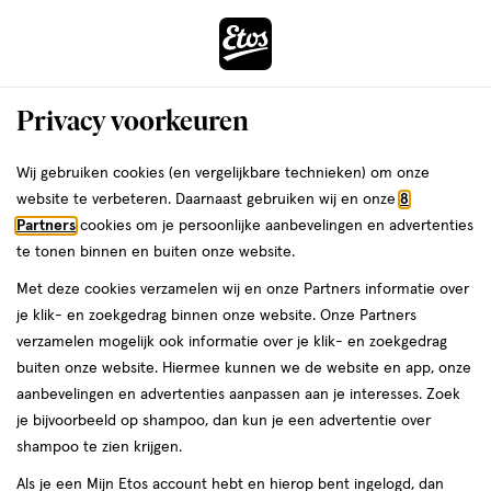
ga
Voor 22:00 uur besteld,
morgen in huis
naar
de
Menu
hoofd
Zoeken
Privacy voorkeuren
content
›
›
ga
Interactie
naar
Wij gebruiken cookies (en vergelijkbare technieken) om onze
Je
Aanbiedingen
met
de
website te verbeteren. Daarnaast gebruiken wij en onze
8
bent
Aanbiedingen Haar tonic
dit
zoekbalk
Partners
cookies om je persoonlijke aanbevelingen en advertenties
ers
Weleda
hier:
veld
ga
te tonen binnen en buiten onze website.
opent
naar
Acties per categorie
Tijdelijke Top Deals
Populaire producten
T
Met deze cookies verzamelen wij en onze Partners informatie over
een
de
je klik- en zoekgedrag binnen onze website. Onze Partners
volledig
footer
verzamelen mogelijk ook informatie over je klik- en zoekgedrag
venster
Filteren
(1)
Sorteer
1
buiten onze website. Hiermee kunnen we de website en app, onze
met
aanbevelingen en advertenties aanpassen aan je interesses. Zoek
geavanceerde
je bijvoorbeeld op shampoo, dan kun je een advertentie over
zoekopties
Haar tonic
shampoo te zien krijgen.
Als je een Mijn Etos account hebt en hierop bent ingelogd, dan