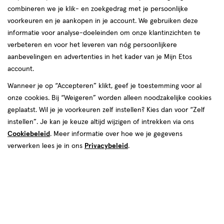
producten
combineren we je klik- en zoekgedrag met je persoonlijke
voorkeuren en je aankopen in je account. We gebruiken deze
1+1
toevoegen
gratis
informatie voor analyse-doeleinden om onze klantinzichten te
aan
verbeteren en voor het leveren van nóg persoonlijkere
verlanglijst
aanbevelingen en advertenties in het kader van je Mijn Etos
account.
Wanneer je op “Accepteren” klikt, geef je toestemming voor al
onze cookies. Bij “Weigeren” worden alleen noodzakelijke cookies
geplaatst. Wil je je voorkeuren zelf instellen? Kies dan voor “Zelf
€ 6.99
6
.
99
instellen”. Je kan je keuze altijd wijzigen of intrekken via ons
100
mousse
mousse
ML
Cookiebeleid
. Meer informatie over hoe we je gegevens
Gliss Kur Brilliant Tonic Droog
verwerken lees je in ons
Privacybeleid
.
Beschadigd Haar 100 ML
Toevoegen
2
verhoog aantal met één
,
Bijna uitverkocht!
Er zi
Gratis
bezorging vanaf €35