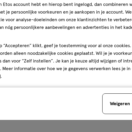
jn Etos account hebt en hierop bent ingelogd, dan combineren w
t je persoonlijke voorkeuren en je aankopen in je account. W
ie voor analyse-doeleinden om onze klantinzichten te verbeter
an nóg persoonlijkere aanbevelingen en advertenties in het kade
 “Accepteren” klikt, geef je toestemming voor al onze cookies. 
rden alleen noodzakelijke cookies geplaatst. Wil je je voorkeur
s dan voor “Zelf instellen”. Je kan je keuze altijd wijzigen of int
. Meer informatie over hoe we je gegevens verwerken lees je in
d
.
Weigeren