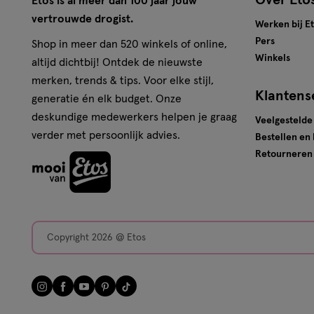
Over Eto
Etos is al meer dan 100 jaar jouw
vertrouwde drogist.
Werken bij E
Pers
Shop in meer dan 520 winkels of online,
Winkels
altijd dichtbij! Ontdek de nieuwste
merken, trends & tips. Voor elke stijl,
Klantens
generatie én elk budget. Onze
deskundige medewerkers helpen je graag
Veelgestelde
verder met persoonlijk advies.
Bestellen en
Retourneren
Copyright 2026 @ Etos