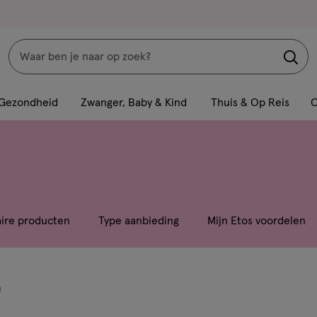
Zoeken
Interactie
met
Gezondheid
Zwanger, Baby & Kind
Thuis & Op Reis
C
dit
veld
opent
een
volledig
venster
aire producten
Type aanbieding
Mijn Etos voordelen
met
geavanceerde
zoekopties
n