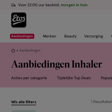
ga
Voor 22:00 uur besteld,
morgen in huis
naar
de
hoofd
content
ga
Merken
Beauty
Verzorging
Aanbiedingen
naar
de
Je
Aanbiedingen
zoekbalk
bent
Aanbiedingen Inhaler
ga
hier:
naar
de
Acties per categorie
Tijdelijke Top Deals
Popul
footer
filters
1
Resultate
Wis alle filters