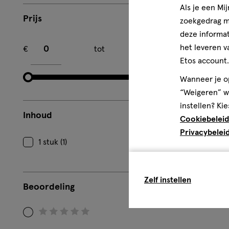
Als je een Mi
Prijs
zoekgedrag me
deze informat
Minimum bedrag
Maximum bedrag
het leveren v
€
tot
€
Etos account.
Wanneer je op
“Weigeren” wo
instellen? Kie
Inhoud
Cookiebeleid
Privacybelei
1 stuk (1)
Zelf instellen
Beoordeling
Filteren