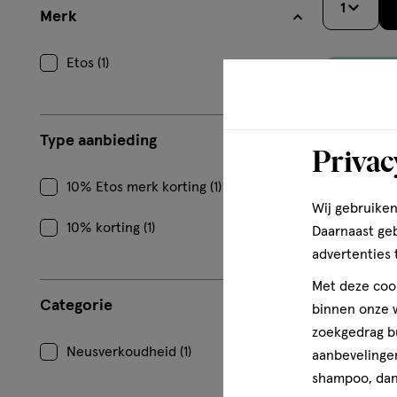
1
Merk
Etos (1)
Type aanbieding
Privac
10% Etos merk korting (1)
Wij gebruiken
10% korting (1)
Daarnaast ge
advertenties 
Met deze cook
Categorie
binnen onze w
zoekgedrag b
Neusverkoudheid (1)
aanbevelingen
shampoo, dan 