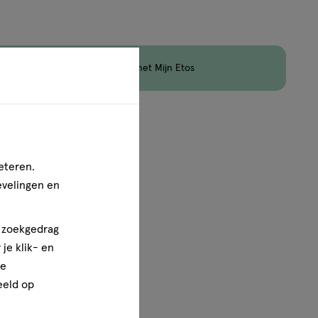
jn nog maar 9 producten op voorraad.
en
Korting
op Etos Merk met Mijn Etos
1
van
1
eteren.
evelingen en
n zoekgedrag
je klik- en
ze
eeld op