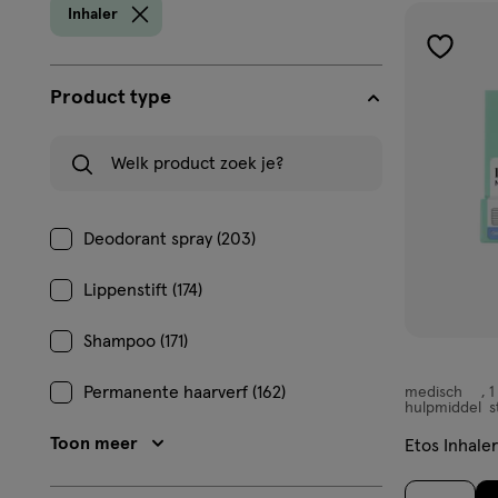
prod
Inhaler
toevoe
aan
Product type
verlangl
Welk product zoek je?
Deodorant spray (203)
Lippenstift (174)
Shampoo (171)
Permanente haarverf (162)
medisch
1
medisch
hulpmiddel
s
hulpmiddel,
Toon meer
Etos Inhaler