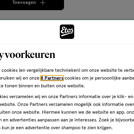
Toevoegen
verhoog aantal met één
,
Bijna uitverkocht!
Er zi
Gratis
bezorging vanaf €35
Gratis
retour binnen 30 dag
y voorkeuren
 cookies (en vergelijkbare technieken) om onze website te verb
bruiken wij en onze
8 Partners
cookies om je persoonlijke aanb
te tonen binnen en buiten onze website.
ies verzamelen wij en onze Partners informatie over je klik- e
ebsite. Onze Partners verzamelen mogelijk ook informatie over 
uiten onze website. Hiermee kunnen we de website en app, on
 en advertenties aanpassen aan je interesses. Zoek je bijvoorb
kun je een advertentie over shampoo te zien krijgen.