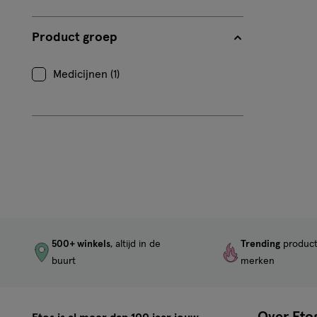
op
Beoordeling:
Product groep
0
Medicijnen (1)
500+ winkels
, altijd in de
Trending
produc
buurt
merken