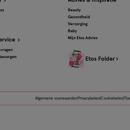
s
Advies & Inspiratie
tos
Beauty
Gezondheid
Verzorging
Baby
Mijn Etos Advies
ervice
 vragen
 bezorgen
Etos Folder
Algemene voorwaarden
Privacybeleid
Cookiebeleid
Toe