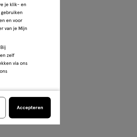
e je klik- en
e gebruiken
en en voor
r van je Mijn
Bij
en zelf
rekken via ons
 ons
Accepteren