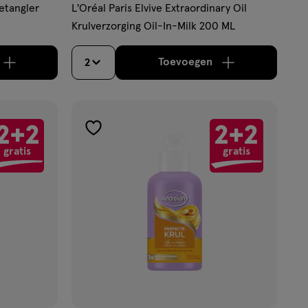
etangler
L'Oréal Paris Elvive Extraordinary Oil
Krulverzorging Oil-In-Milk 200 ML
Toevoegen
2
aximaal 50 items bestellen van dit type product.
oog aantal met één
,
Bijna uitverkocht!
Er zijn nog maar 11 pr
verhoog aantal met é
2+2
2+2
toevoegen
gratis
gratis
aan
verlanglijst