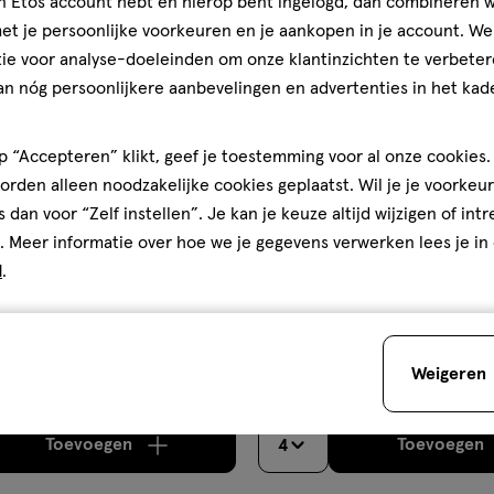
jn Etos account hebt en hierop bent ingelogd, dan combineren w
aan
halve prijs
t je persoonlijke voorkeuren en je aankopen in je account. W
ijst
verlanglijst
ie voor analyse-doeleinden om onze klantinzichten te verbeter
an nóg persoonlijkere aanbevelingen en advertenties in het kade
 “Accepteren” klikt, geef je toestemming voor al onze cookies. 
rden alleen noodzakelijke cookies geplaatst. Wil je je voorkeur
s dan voor “Zelf instellen”. Je kan je keuze altijd wijzigen of int
. Meer informatie over hoe we je gegevens verwerken lees je in
d
.
€ 15.89
15
.
89
on
200 ML
Andrélon Intense Repair Leav
re Manuka Honey & Mafura Oil
200 ML
Weigeren
nditioner 326 ML
Toevoegen
Toevoegen
4
verhoog aantal met één
,
Bijna uitverkocht!
Er zi
verh