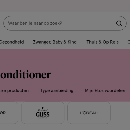
Zoeken
Interactie
met
Gezondheid
Zwanger, Baby & Kind
Thuis & Op Reis
C
dit
veld
opent
conditioner
een
volledig
venster
aire producten
Type aanbieding
Mijn Etos voordelen
met
geavanceerde
zoekopties