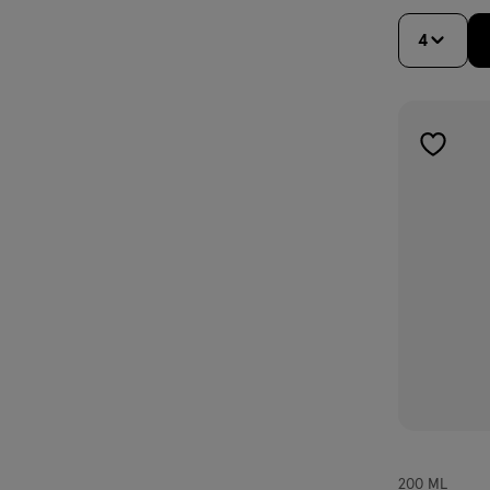
4
toevoe
aan
verlangl
200 ML