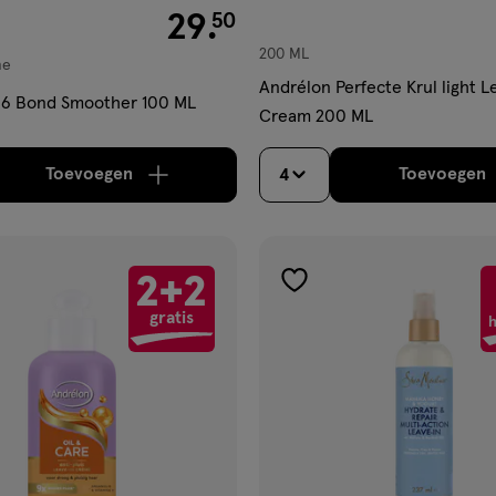
€ 29.50
29
.
50
200 ML
me
Andrélon Perfecte Krul light L
 6 Bond Smoother 100 ML
Cream 200 ML
Toevoegen
Toevoegen
4
verhoog aantal met één
,
Bijna uitverkocht!
Er zi
verh
2+2
gen
toevoegen
gratis
aan
h
ijst
verlanglijst