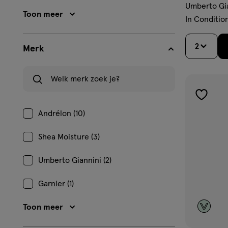
Umberto Gia
Toon meer
In Conditio
2
Merk
Welk merk zoek je?
toevoe
Andrélon (10)
aan
verlangl
Shea Moisture (3)
Umberto Giannini (2)
Garnier (1)
Toon meer