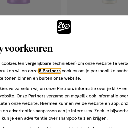
€ 7.19
7
.
19
237
crème
crème
ML
l & Care Leave In Cream 200
y voorkeuren
Shea Moisture Manuka Honey 
Leave in Conditioner 237 ML
 cookies (en vergelijkbare technieken) om onze website te verb
Toevoegen
Toevoegen
2
verhoog aantal met één
,
Bijna uitverkocht!
Er zi
verh
bruiken wij en onze
8 Partners
cookies om je persoonlijke aanb
te tonen binnen en buiten onze website.
ies verzamelen wij en onze Partners informatie over je klik- e
Gratis
bezorging vanaf €35
Gratis
retour binnen 30 dag
ebsite. Onze Partners verzamelen mogelijk ook informatie over 
uiten onze website. Hiermee kunnen we de website en app, on
 en advertenties aanpassen aan je interesses. Zoek je bijvoorb
kun je een advertentie over shampoo te zien krijgen.
e
2
gen
toevoegen