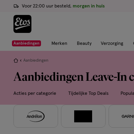
ga
Voor 22:00 uur besteld,
morgen in huis
naar
de
hoofd
content
ga
Merken
Beauty
Verzorging
Aanbiedingen
naar
de
Je
Aanbiedingen
zoekbalk
bent
Aanbiedingen Leave-In 
ga
hier:
naar
de
Acties per categorie
Tijdelijke Top Deals
Popul
footer