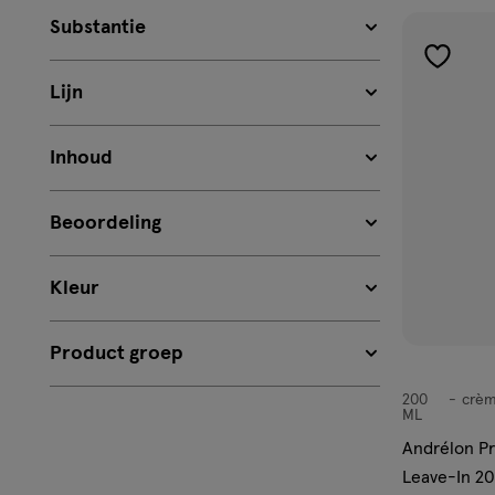
Substantie
toevoe
Lijn
aan
verlangl
Inhoud
Beoordeling
Kleur
Product groep
200
crè
crème
ML
Andrélon Pr
Leave-In 2