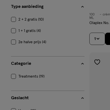
Type aanbieding
100
crè
crème
ML
2 + 2 gratis (10)
Olaplex No.
1 + 1 gratis (4)
1
2e halve prijs (4)
Categorie
toevoe
aan
Treatments (19)
verlangl
Geslacht