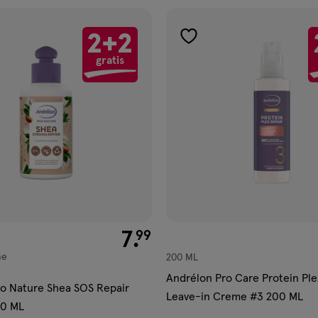
2+2
gen
toevoegen
gratis
aan
ijst
verlanglijst
€ 7.99
7
.
99
me
200 ML
Andrélon Pro Care Protein Ple
o Nature Shea SOS Repair
Leave-in Creme #3 200 ML
00 ML