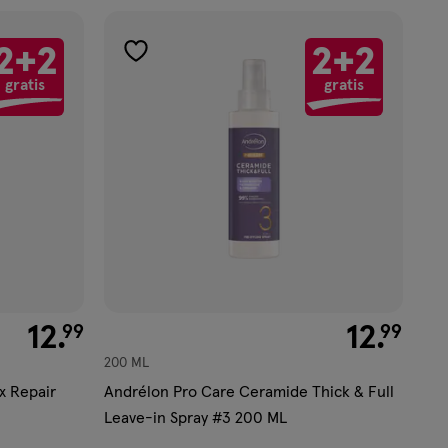
2+2
2+2
toevoegen
gratis
gratis
aan
verlanglijst
€ 12.99
12
.
€ 12.99
12
.
99
99
200 ML
x Repair
Andrélon Pro Care Ceramide Thick & Full
Leave-in Spray #3 200 ML