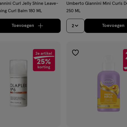
nnini Curl Jelly Shine Leave-
Umberto Giannini Mini Curls D
ning Curl Balm 180 ML
250 ML
Toevoegen
Toevoegen
2
verhoog aantal met één
,
Limiet bereikt.
Je kan m
verh
2e artikel
gen
toevoegen
25%
aan
korting
ijst
verlanglijst