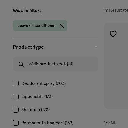
filters
19
Resultat
Wis alle filters
prod
Leave-In conditioner
toevoe
aan
Product type
verlangl
Welk product zoek je?
Deodorant spray (203)
Lippenstift (173)
Shampoo (170)
Permanente haarverf (162)
180 ML