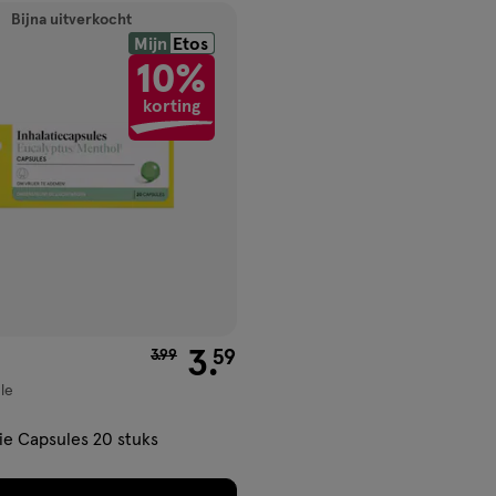
ucten
Bijna uitverkocht
Mijn
Etos
gen
10%
korting
ijst
van € 3.99 voor € 3.59
3
.
59
3
.
99
le
tie Capsules 20 stuks