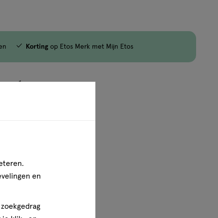
jn nog maar 6 producten op voorraad.
en
Korting
op Etos Merk met Mijn Etos
1
van
1
eteren.
evelingen en
n zoekgedrag