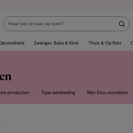
Zoeken
Interactie
met
Gezondheid
Zwanger, Baby & Kind
Thuis & Op Reis
C
dit
veld
opent
gen
een
volledig
venster
aire producten
Type aanbieding
Mijn Etos voordelen
met
geavanceerde
zoekopties
n