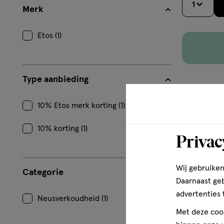
1
Merk
Etos (1)
Type aanbieding
10% Etos merk korting (1)
10% korting (1)
Privac
Wij gebruiken
Categorie
Daarnaast ge
advertenties 
Neusverkoudheid (1)
Met deze cook