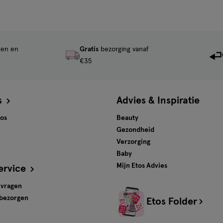
ten en
Gratis
bezorging vanaf
€35
s
Advies & Inspiratie
tos
Beauty
Gezondheid
Verzorging
Baby
Mijn Etos Advies
ervice
 vragen
 bezorgen
Etos Folder