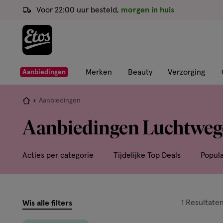
ga
Voor 22:00 uur besteld,
morgen in huis
naar
de
hoofd
content
ga
Merken
Beauty
Verzorging
Aanbiedingen
naar
de
Je
Aanbiedingen
zoekbalk
bent
Aanbiedingen Luchtwe
ga
hier:
naar
de
Acties per categorie
Tijdelijke Top Deals
Popul
footer
filters
1
Resultate
Wis alle filters