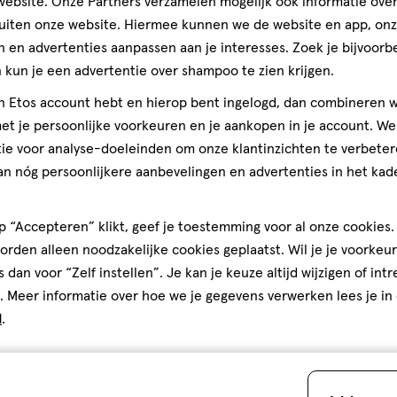
ebsite. Onze Partners verzamelen mogelijk ook informatie over 
uiten onze website. Hiermee kunnen we de website en app, on
 en advertenties aanpassen aan je interesses. Zoek je bijvoorb
kun je een advertentie over shampoo te zien krijgen.
jn Etos account hebt en hierop bent ingelogd, dan combineren w
t je persoonlijke voorkeuren en je aankopen in je account. W
ie voor analyse-doeleinden om onze klantinzichten te verbeter
an nóg persoonlijkere aanbevelingen en advertenties in het kade
 “Accepteren” klikt, geef je toestemming voor al onze cookies. 
rden alleen noodzakelijke cookies geplaatst. Wil je je voorkeur
s dan voor “Zelf instellen”. Je kan je keuze altijd wijzigen of int
. Meer informatie over hoe we je gegevens verwerken lees je in
d
.