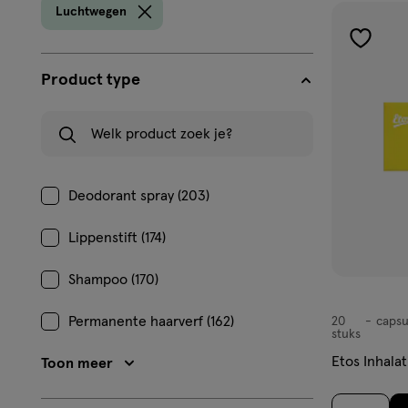
prod
Luchtwegen
toevoe
aan
Product type
verlangl
Welk product zoek je?
Deodorant spray (203)
Lippenstift (174)
Shampoo (170)
Permanente haarverf (162)
20
capsu
capsule
stuks
Etos Inhala
Toon meer