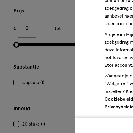
binnen onze w
zoekgedrag b
Prijs
aanbevelingen
Minimum bedrag
Maximum bedrag
shampoo, dan 
€
tot
€
Als je een Mi
zoekgedrag me
deze informat
het leveren v
Etos account.
Substantie
Wanneer je op
Capsule (1)
“Weigeren” wo
instellen? Kie
Cookiebeleid
Privacybelei
Inhoud
20 stuks (1)