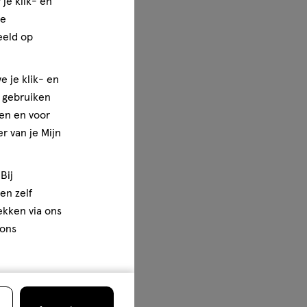
je klik- en
ze
eeld op
e je klik- en
e gebruiken
en en voor
r van je Mijn
Bij
en zelf
rekken via ons
 ons