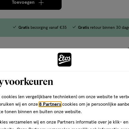
Toevoegen
verhoog aantal met één
,
Bijna uitverkocht!
Er zi
Gratis
bezorging vanaf €35
Gratis
retour binnen 30 dag
y voorkeuren
 cookies (en vergelijkbare technieken) om onze website te verb
bruiken wij en onze
8 Partners
cookies om je persoonlijke aanb
te tonen binnen en buiten onze website.
ies verzamelen wij en onze Partners informatie over je klik- e