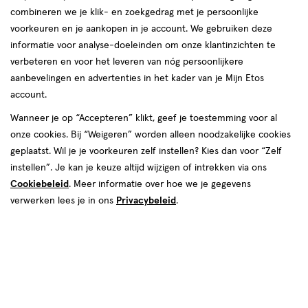
combineren we je klik- en zoekgedrag met je persoonlijke
voorkeuren en je aankopen in je account. We gebruiken deze
informatie voor analyse-doeleinden om onze klantinzichten te
Make-up remover
verbeteren en voor het leveren van nóg persoonlijkere
aanbevelingen en advertenties in het kader van je Mijn Etos
producten
account.
1+1
4+1
toevoegen
toevoegen
Wanneer je op “Accepteren” klikt, geef je toestemming voor al
gratis
gratis
aan
aan
onze cookies. Bij “Weigeren” worden alleen noodzakelijke cookies
verlanglijst
verlanglijst
geplaatst. Wil je je voorkeuren zelf instellen? Kies dan voor “Zelf
instellen”. Je kan je keuze altijd wijzigen of intrekken via ons
Cookiebeleid
. Meer informatie over hoe we je gegevens
verwerken lees je in ons
Privacybeleid
.
€ 11.29
11
.
€ 1.79
1
.
29
79
100
lotion
400 ML
lotion
ML
Neutrogena Hydro Boost
Etos 24H Cleansing Oog Make-
Micellair Water Alle Huidtypen
Up Remover Mini 100 ML
400 ML