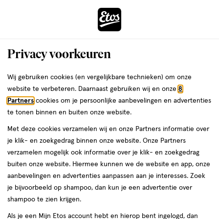
ga
Voor 22:00 uur besteld,
morgen in huis
naar
de
Menu
hoofd
Zoeken
Privacy voorkeuren
content
›
›
ga
Interactie
naar
Wij gebruiken cookies (en vergelijkbare technieken) om onze
Je
Aanbiedingen
met
de
website te verbeteren. Daarnaast gebruiken wij en onze
8
bent
Aanbiedingen Make-up
dit
zoekbalk
Partners
cookies om je persoonlijke aanbevelingen en advertenties
ers
Weleda
hier:
veld
ga
te tonen binnen en buiten onze website.
remover
opent
naar
Met deze cookies verzamelen wij en onze Partners informatie over
een
de
je klik- en zoekgedrag binnen onze website. Onze Partners
Acties per categorie
Tijdelijke Top Deals
Populaire producten
T
volledig
footer
verzamelen mogelijk ook informatie over je klik- en zoekgedrag
venster
buiten onze website. Hiermee kunnen we de website en app, onze
met
aanbevelingen en advertenties aanpassen aan je interesses. Zoek
geavanceerde
je bijvoorbeeld op shampoo, dan kun je een advertentie over
zoekopties
shampoo te zien krijgen.
Filteren
(3)
Sorteer
1
Als je een Mijn Etos account hebt en hierop bent ingelogd, dan