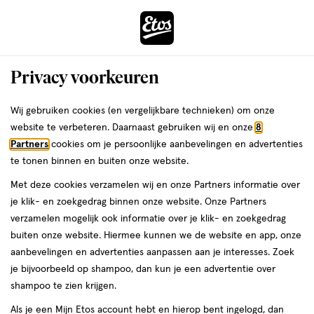
ga
Voor 22:00 uur besteld,
morgen in huis
naar
de
Menu
hoofd
Zoeken
Privacy voorkeuren
content
›
›
ga
Interactie
naar
Wij gebruiken cookies (en vergelijkbare technieken) om onze
Je
Aanbiedingen
met
de
website te verbeteren. Daarnaast gebruiken wij en onze
8
bent
Aanbiedingen
dit
zoekbalk
Partners
cookies om je persoonlijke aanbevelingen en advertenties
ers
Weleda
hier:
veld
ga
te tonen binnen en buiten onze website.
Nagelriemolie
opent
naar
Met deze cookies verzamelen wij en onze Partners informatie over
een
de
je klik- en zoekgedrag binnen onze website. Onze Partners
Acties per categorie
Tijdelijke Top Deals
Populaire producten
T
volledig
footer
verzamelen mogelijk ook informatie over je klik- en zoekgedrag
venster
buiten onze website. Hiermee kunnen we de website en app, onze
met
Filteren
(1)
Sorteer
1
aanbevelingen en advertenties aanpassen aan je interesses. Zoek
geavanceerde
je bijvoorbeeld op shampoo, dan kun je een advertentie over
zoekopties
shampoo te zien krijgen.
Als je een Mijn Etos account hebt en hierop bent ingelogd, dan
Nagelriemolie