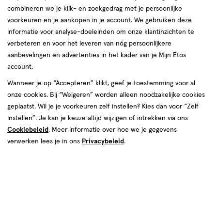
combineren we je klik- en zoekgedrag met je persoonlijke
voorkeuren en je aankopen in je account. We gebruiken deze
producten
informatie voor analyse-doeleinden om onze klantinzichten te
1+1
toevoegen
verbeteren en voor het leveren van nóg persoonlijkere
gratis
aan
aanbevelingen en advertenties in het kader van je Mijn Etos
verlanglijst
account.
Wanneer je op “Accepteren” klikt, geef je toestemming voor al
onze cookies. Bij “Weigeren” worden alleen noodzakelijke cookies
geplaatst. Wil je je voorkeuren zelf instellen? Kies dan voor “Zelf
instellen”. Je kan je keuze altijd wijzigen of intrekken via ons
Cookiebeleid
. Meer informatie over hoe we je gegevens
€ 8.99
8
.
99
8 ML
verwerken lees je in ons
olie
Privacybeleid
.
olie
Rimmel London Nagelverzorging
Nurse Repair Oil
Toevoegen
2
verhoog aantal met één
,
Bijna uitverkocht!
Er zi