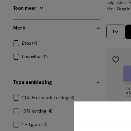
hulpmiddel
hulpmiddel,
Toon meer
Etos Oogdru
druppels
Merk
1
Etos (4)
Lucovitaal (1)
toevoe
aan
verlangl
Type aanbieding
10% Etos merk korting (4)
10% korting (4)
1 + 1 gratis (1)