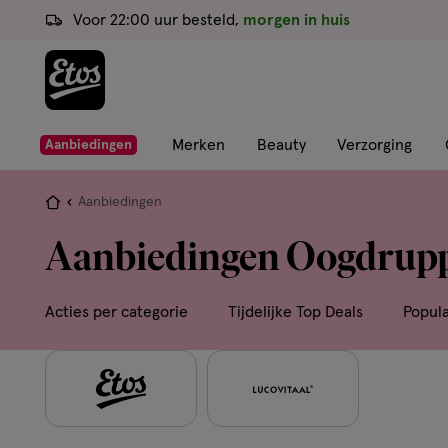
ga
Voor 22:00 uur besteld,
morgen in huis
naar
de
hoofd
content
ga
Merken
Beauty
Verzorging
Aanbiedingen
naar
de
Je
Aanbiedingen
zoekbalk
bent
Aanbiedingen Oogdrupp
ga
hier:
naar
de
Acties per categorie
Tijdelijke Top Deals
Popul
footer