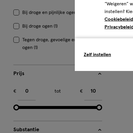
“Weigeren” wo
instellen? Kie
Bij droge en pijnlijke ogen (1)
Cookiebeleid
Bij droge ogen (1)
Privacybelei
Tegen droge, gevoelige en vermoeide
ogen (1)
Zelf instellen
Prijs
Minimum bedrag
Maximum bedrag
€
tot
€
Substantie