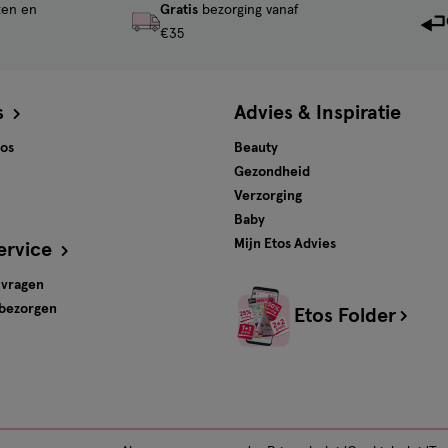
ten en
Gratis
bezorging vanaf
€35
s
Advies & Inspiratie
tos
Beauty
Gezondheid
Verzorging
Baby
Mijn Etos Advies
ervice
 vragen
 bezorgen
Etos Folder