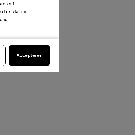
en zelf
rekken via ons
 ons
Accepteren