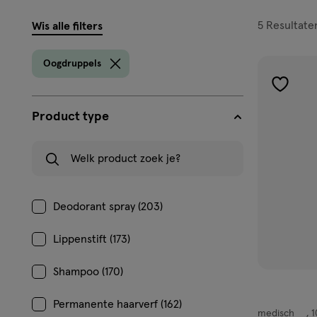
filters
5
Resultate
Wis alle filters
prod
Oogdruppels
toevoe
aan
Product type
verlangl
Welk product zoek je?
Deodorant spray (203)
Lippenstift (173)
Shampoo (170)
Permanente haarverf (162)
medisch
1
medisch