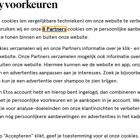
y voorkeuren
van € 5.59 voor € 5.03
5
.
03
5
.
59
 cookies (en vergelijkbare technieken) om onze website te verb
10
druppels
druppels
0
druppels
ML
bruiken wij en onze
8 Partners
cookies om je persoonlijke aanb
tuks
Lucovitaal Oogdruppels Droge 
ppels Ampullen 10 stuks
te tonen binnen en buiten onze website.
Ogen 10 ML
ies verzamelen wij en onze Partners informatie over je klik- e
ebsite. Onze Partners verzamelen mogelijk ook informatie over 
Toevoegen
Toevoegen
2
verhoog aantal met één
,
Bijna uitverkocht!
Er zi
verh
uiten onze website. Hiermee kunnen we de website en app, on
 en advertenties aanpassen aan je interesses. Zoek je bijvoorb
kun je een advertentie over shampoo te zien krijgen.
Gratis
bezorging vanaf €35
Gratis
retour binnen 30 dag
jn Etos account hebt en hierop bent ingelogd, dan combineren w
t je persoonlijke voorkeuren en je aankopen in je account. W
ie voor analyse-doeleinden om onze klantinzichten te verbeter
5
an nóg persoonlijkere aanbevelingen en advertenties in het kade
 “Accepteren” klikt, geef je toestemming voor al onze cookies. 