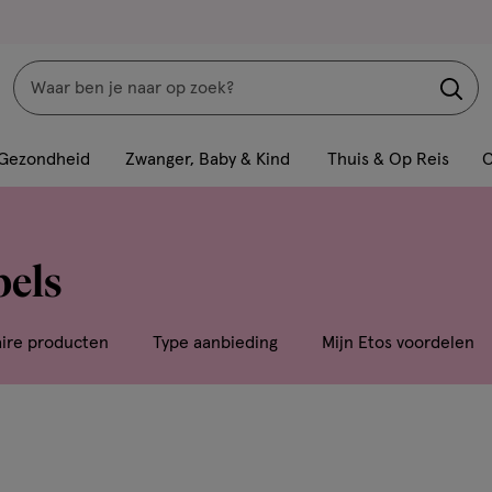
Zoeken
Interactie
met
Gezondheid
Zwanger, Baby & Kind
Thuis & Op Reis
C
dit
veld
opent
els
een
volledig
venster
aire producten
Type aanbieding
Mijn Etos voordelen
met
geavanceerde
zoekopties