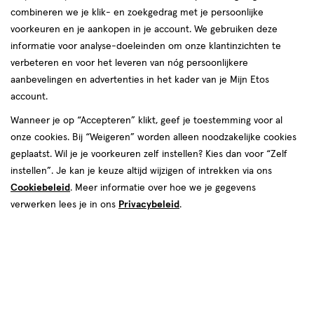
producten
combineren we je klik- en zoekgedrag met je persoonlijke
voorkeuren en je aankopen in je account. We gebruiken deze
2 voor
toevoegen
00
15.
informatie voor analyse-doeleinden om onze klantinzichten te
aan
verbeteren en voor het leveren van nóg persoonlijkere
verlanglijst
aanbevelingen en advertenties in het kader van je Mijn Etos
account.
Wanneer je op “Accepteren” klikt, geef je toestemming voor al
onze cookies. Bij “Weigeren” worden alleen noodzakelijke cookies
geplaatst. Wil je je voorkeuren zelf instellen? Kies dan voor “Zelf
€ 9.99
9
.
99
instellen”. Je kan je keuze altijd wijzigen of intrekken via ons
800 GR
Cookiebeleid
. Meer informatie over hoe we je gegevens
Etos Standaard 5 Peutermelk
verwerken lees je in ons
Privacybeleid
.
Vanaf 2 Jaar 800 gram
Toevoegen
2
verhoog aantal met één
,
Bijna uitverkocht!
Er zi
Gratis
bezorging vanaf €35