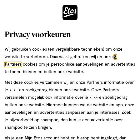
ga
Voor 22:00 uur besteld,
morgen in huis
naar
de
Menu
hoofd
Zoeken
Privacy voorkeuren
content
›
›
ga
Interactie
naar
Wij gebruiken cookies (en vergelijkbare technieken) om onze
Je
Aanbiedingen
met
de
website te verbeteren. Daarnaast gebruiken wij en onze
8
bent
Aanbiedingen Peutermelk
dit
zoekbalk
Partners
cookies om je persoonlijke aanbevelingen en advertenties
ers
Weleda
hier:
veld
ga
te tonen binnen en buiten onze website.
opent
naar
Acties per categorie
Tijdelijke Top Deals
Populaire producten
T
Met deze cookies verzamelen wij en onze Partners informatie over
een
de
je klik- en zoekgedrag binnen onze website. Onze Partners
volledig
footer
verzamelen mogelijk ook informatie over je klik- en zoekgedrag
venster
Filteren
(1)
Sorteer
1
buiten onze website. Hiermee kunnen we de website en app, onze
met
aanbevelingen en advertenties aanpassen aan je interesses. Zoek
geavanceerde
je bijvoorbeeld op shampoo, dan kun je een advertentie over
zoekopties
Peutermelk
shampoo te zien krijgen.
Als je een Mijn Etos account hebt en hierop bent ingelogd, dan