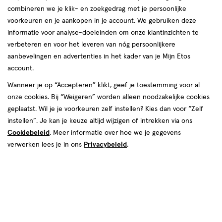
combineren we je klik- en zoekgedrag met je persoonlijke
voorkeuren en je aankopen in je account. We gebruiken deze
producten
informatie voor analyse-doeleinden om onze klantinzichten te
Mijn
Etos
toevoegen
verbeteren en voor het leveren van nóg persoonlijkere
10%
aan
aanbevelingen en advertenties in het kader van je Mijn Etos
korting
verlanglijst
account.
Wanneer je op “Accepteren” klikt, geef je toestemming voor al
onze cookies. Bij “Weigeren” worden alleen noodzakelijke cookies
geplaatst. Wil je je voorkeuren zelf instellen? Kies dan voor “Zelf
instellen”. Je kan je keuze altijd wijzigen of intrekken via ons
Cookiebeleid
. Meer informatie over hoe we je gegevens
van € 1.99 voor € 1.79
1
.
1
.
99
79
1 stuk
verwerken lees je in ons
Privacybeleid
.
Etos Pillendoosje Indeelbaar
Stuur
bericht