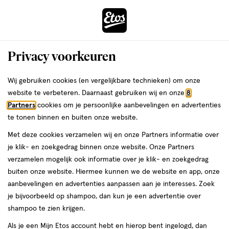
ga
Voor 22:00 uur besteld, maandag in huis
naar
de
Menu
hoofd
Zoeken
Privacy voorkeuren
content
›
›
ga
Interactie
naar
Wij gebruiken cookies (en vergelijkbare technieken) om onze
Je
Aanbiedingen
met
de
website te verbeteren. Daarnaast gebruiken wij en onze
8
bent
Aanbiedingen
dit
zoekbalk
Partners
cookies om je persoonlijke aanbevelingen en advertenties
ers
Weleda
hier:
veld
ga
te tonen binnen en buiten onze website.
Pillendoosje
opent
naar
Met deze cookies verzamelen wij en onze Partners informatie over
een
de
je klik- en zoekgedrag binnen onze website. Onze Partners
Acties per categorie
Tijdelijke Top Deals
Populaire producten
T
volledig
footer
verzamelen mogelijk ook informatie over je klik- en zoekgedrag
venster
buiten onze website. Hiermee kunnen we de website en app, onze
met
Filteren
(1)
Sorteer
1
aanbevelingen en advertenties aanpassen aan je interesses. Zoek
geavanceerde
je bijvoorbeeld op shampoo, dan kun je een advertentie over
zoekopties
shampoo te zien krijgen.
Als je een Mijn Etos account hebt en hierop bent ingelogd, dan
Pillendoosje