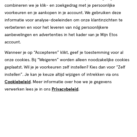
combineren we je klik- en zoekgedrag met je persoonlijke
voorkeuren en je aankopen in je account. We gebruiken deze
producten
informatie voor analyse-doeleinden om onze klantinzichten te
Mijn
Etos
toevoegen
verbeteren en voor het leveren van nóg persoonlijkere
10%
aan
aanbevelingen en advertenties in het kader van je Mijn Etos
korting
verlanglijst
account.
Wanneer je op “Accepteren” klikt, geef je toestemming voor al
onze cookies. Bij “Weigeren” worden alleen noodzakelijke cookies
geplaatst. Wil je je voorkeuren zelf instellen? Kies dan voor “Zelf
instellen”. Je kan je keuze altijd wijzigen of intrekken via ons
Cookiebeleid
. Meer informatie over hoe we je gegevens
van € 1.79 voor € 1.61
1
.
1
.
79
61
1 stuk
verwerken lees je in ons
Privacybeleid
.
Etos Regenhoedje
Toevoegen
1
verhoog aantal met één
,
Bijna uitverkocht!
Er zi