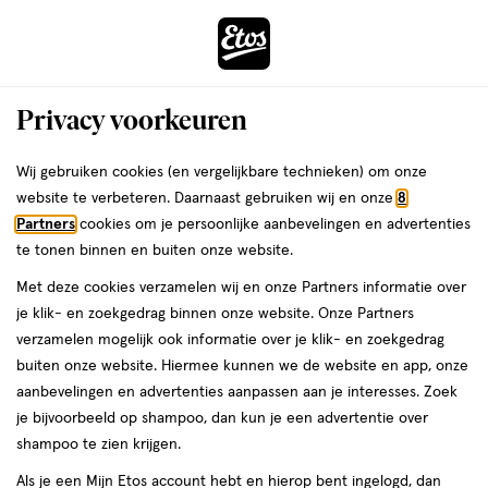
ga
Voor 22:00 uur besteld,
morgen in huis
naar
de
Menu
hoofd
Zoeken
Privacy voorkeuren
content
›
›
ga
Interactie
naar
Wij gebruiken cookies (en vergelijkbare technieken) om onze
Je
Aanbiedingen
met
de
website te verbeteren. Daarnaast gebruiken wij en onze
8
bent
Aanbiedingen
dit
zoekbalk
Partners
cookies om je persoonlijke aanbevelingen en advertenties
ers
Weleda
hier:
veld
ga
te tonen binnen en buiten onze website.
Regenhoedje
opent
naar
Met deze cookies verzamelen wij en onze Partners informatie over
een
de
je klik- en zoekgedrag binnen onze website. Onze Partners
Acties per categorie
Tijdelijke Top Deals
Populaire producten
T
volledig
footer
verzamelen mogelijk ook informatie over je klik- en zoekgedrag
venster
buiten onze website. Hiermee kunnen we de website en app, onze
met
Filteren
(1)
Sorteer
1
aanbevelingen en advertenties aanpassen aan je interesses. Zoek
geavanceerde
je bijvoorbeeld op shampoo, dan kun je een advertentie over
zoekopties
shampoo te zien krijgen.
Als je een Mijn Etos account hebt en hierop bent ingelogd, dan
Regenhoedje