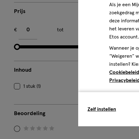
Als je een Mi
Prijs
zoekgedrag me
deze informat
Minimum bedrag
Maximum bedrag
het leveren v
€
tot
€
Etos account.
Wanneer je op
“Weigeren” wo
instellen? Kie
Inhoud
Cookiebeleid
Privacybelei
1 stuk (1)
Zelf instellen
Beoordeling
Filteren