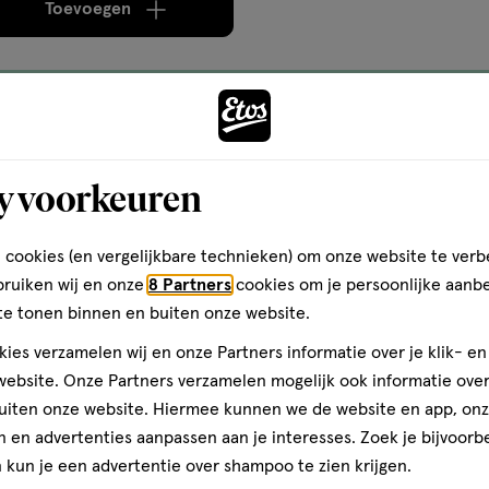
Toevoegen
verhoog aantal met één
,
Bijna uitverkocht!
Er zi
Gratis
bezorging vanaf €35
Gratis
retour binnen 30 dag
y voorkeuren
 cookies (en vergelijkbare technieken) om onze website te verb
bruiken wij en onze
8 Partners
cookies om je persoonlijke aanb
te tonen binnen en buiten onze website.
ies verzamelen wij en onze Partners informatie over je klik- e
ebsite. Onze Partners verzamelen mogelijk ook informatie over 
uiten onze website. Hiermee kunnen we de website en app, on
 en advertenties aanpassen aan je interesses. Zoek je bijvoorb
kun je een advertentie over shampoo te zien krijgen.