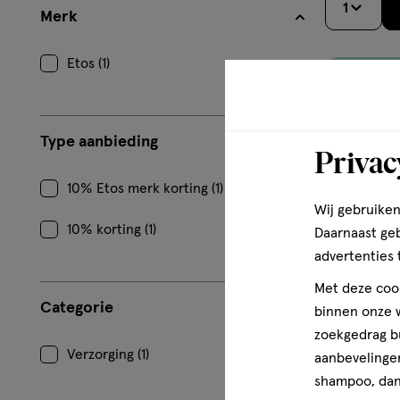
1
Merk
Etos (1)
Type aanbieding
Privac
10% Etos merk korting (1)
Wij gebruiken
10% korting (1)
Daarnaast ge
advertenties 
Met deze cook
Categorie
binnen onze w
zoekgedrag b
Verzorging (1)
aanbevelingen
shampoo, dan 