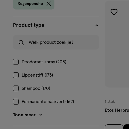
prod
Regenponcho
toevoe
aan
Product type
verlangl
Welk product zoek je?
Deodorant spray (203)
Lippenstift (173)
Shampoo (170)
Permanente haarverf (162)
1 stuk
Etos Herbr
Toon meer