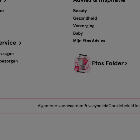
s
Advies & Inspiratie
tos
Beauty
Gezondheid
Verzorging
Baby
Mijn Etos Advies
ervice
 vragen
 bezorgen
Etos Folder
Algemene voorwaarden
Privacybeleid
Cookiebeleid
Toe