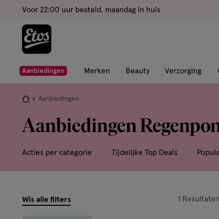
ga
Voor 22:00 uur besteld, maandag in huis
naar
de
hoofd
content
ga
Merken
Beauty
Verzorging
Aanbiedingen
naar
de
Je
Aanbiedingen
zoekbalk
bent
Aanbiedingen Regenpo
ga
hier:
naar
de
Acties per categorie
Tijdelijke Top Deals
Popul
footer
filters
1
Resultate
Wis alle filters