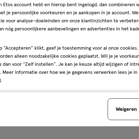
jn Etos account hebt en hierop bent ingelogd, dan combineren w
t je persoonlijke voorkeuren en je aankopen in je account. W
ie voor analyse-doeleinden om onze klantinzichten te verbeter
an nóg persoonlijkere aanbevelingen en advertenties in het kade
 “Accepteren” klikt, geef je toestemming voor al onze cookies. 
rden alleen noodzakelijke cookies geplaatst. Wil je je voorkeur
s dan voor “Zelf instellen”. Je kan je keuze altijd wijzigen of int
. Meer informatie over hoe we je gegevens verwerken lees je in
d
.
Weigeren