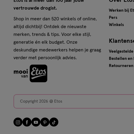
Over Eto
Etos is al meer dan 100 jaar jouw
vertrouwde drogist.
Werken bij E
Pers
Shop in meer dan 520 winkels of online,
Winkels
altijd dichtbij! Ontdek de nieuwste
merken, trends & tips. Voor elke stijl,
Klantens
generatie én elk budget. Onze
deskundige medewerkers helpen je graag
Veelgestelde
verder met persoonlijk advies.
Bestellen en
Retourneren
Copyright 2026 @ Etos