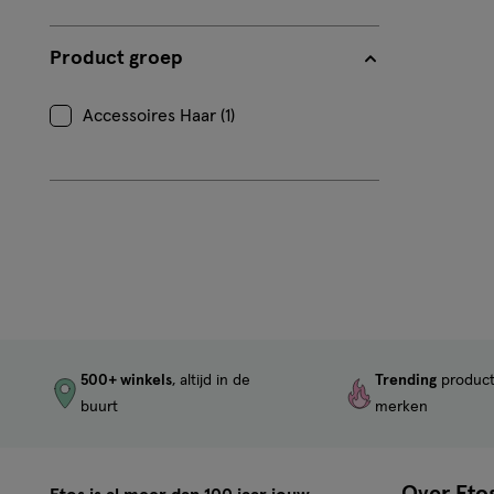
op
Beoordeling:
Product groep
0
Accessoires Haar (1)
500+ winkels
, altijd in de
Trending
produc
buurt
merken