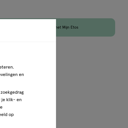
jn nog maar 40 producten op voorraad.
en
Korting
op Etos Merk met Mijn Etos
1
van
1
eteren.
evelingen en
n zoekgedrag
je klik- en
ze
eeld op