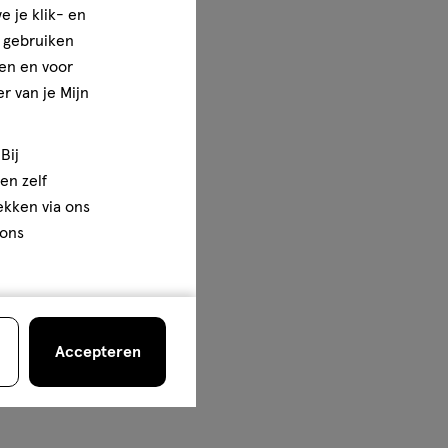
e je klik- en
e gebruiken
en en voor
r van je Mijn
Bij
en zelf
rekken via ons
 ons
Accepteren