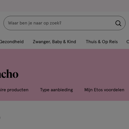
Zoeken
Interactie
met
Gezondheid
Zwanger, Baby & Kind
Thuis & Op Reis
C
dit
veld
opent
ncho
een
volledig
venster
aire producten
Type aanbieding
Mijn Etos voordelen
met
geavanceerde
zoekopties
n