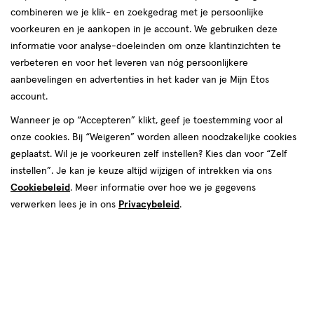
producten
combineren we je klik- en zoekgedrag met je persoonlijke
Mijn
Etos
Mijn
Etos
voorkeuren en je aankopen in je account. We gebruiken deze
toevoegen
toevoegen
10%
10%
informatie voor analyse-doeleinden om onze klantinzichten te
aan
aan
korting
korting
verbeteren en voor het leveren van nóg persoonlijkere
verlanglijst
verlanglijst
aanbevelingen en advertenties in het kader van je Mijn Etos
account.
Wanneer je op “Accepteren” klikt, geef je toestemming voor al
onze cookies. Bij “Weigeren” worden alleen noodzakelijke cookies
geplaatst. Wil je je voorkeuren zelf instellen? Kies dan voor “Zelf
van € 0.95 voor € 0.85
0
.
van € 0.90 vo
0
.
0
.
95
85
0
.
90
81
instellen”. Je kan je keuze altijd wijzigen of intrekken via ons
1 stuk
1 stuk
Cookiebeleid
. Meer informatie over hoe we je gegevens
Etos Reisflesje 100 ML
Etos Reisflesje Met Verstuiver
verwerken lees je in ons
Privacybeleid
.
Toevoegen
Toevoegen
1
1
verhoog aantal met één
,
Limiet bereikt.
verhoog aanta
Je kan m
Mijn
Etos
Mijn
Etos
toevoegen
toevoegen