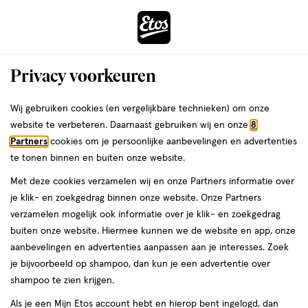
ga
Voor 22:00 uur besteld, maandag in huis
naar
de
Menu
hoofd
Zoeken
Privacy voorkeuren
content
›
›
ga
Interactie
naar
Wij gebruiken cookies (en vergelijkbare technieken) om onze
Je
Aanbiedingen
met
de
website te verbeteren. Daarnaast gebruiken wij en onze
8
bent
Aanbiedingen Reisflesjes
dit
zoekbalk
Partners
cookies om je persoonlijke aanbevelingen en advertenties
ers
Weleda
hier:
veld
ga
te tonen binnen en buiten onze website.
opent
naar
Acties per categorie
Tijdelijke Top Deals
Populaire producten
T
Met deze cookies verzamelen wij en onze Partners informatie over
een
de
je klik- en zoekgedrag binnen onze website. Onze Partners
volledig
footer
verzamelen mogelijk ook informatie over je klik- en zoekgedrag
venster
Filteren
(7)
Sorteer
1
buiten onze website. Hiermee kunnen we de website en app, onze
met
aanbevelingen en advertenties aanpassen aan je interesses. Zoek
geavanceerde
je bijvoorbeeld op shampoo, dan kun je een advertentie over
zoekopties
Reisflesjes
shampoo te zien krijgen.
Als je een Mijn Etos account hebt en hierop bent ingelogd, dan