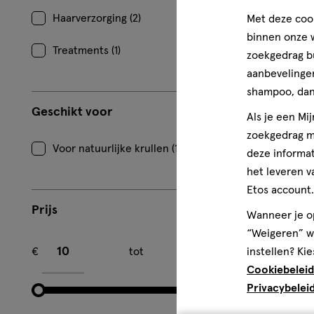
Haarverzorging (2)
Met deze cook
binnen onze w
Treatments (1)
zoekgedrag b
aanbevelingen
shampoo, dan 
Geschikt voor
Als je een Mi
zoekgedrag me
Voor natuurlijke krullen (1)
deze informat
het leveren v
Etos account.
Prijs
Wanneer je op
“Weigeren” wo
Minimum bedrag
Maximum bedrag
€
tot
€
instellen? Kie
Cookiebeleid
Privacybelei