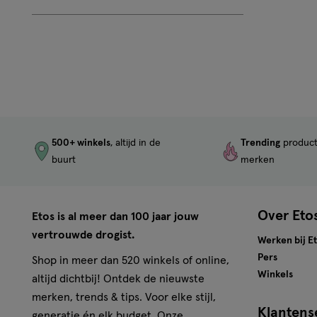
500+ winkels
, altijd in de
Trending
produc
buurt
merken
Over Eto
Etos is al meer dan 100 jaar jouw
vertrouwde drogist.
Werken bij E
Pers
Shop in meer dan 520 winkels of online,
Winkels
altijd dichtbij! Ontdek de nieuwste
merken, trends & tips. Voor elke stijl,
Klantens
generatie én elk budget. Onze