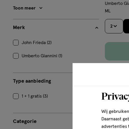
Umberto Gia
Toon meer
ML
2
Merk
John Frieda (2)
Umberto Giannini (1)
Type aanbieding
Privac
1 + 1 gratis (3)
Wij gebruiken
Daarnaast ge
Categorie
advertenties 