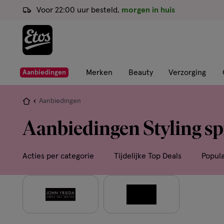
ga
Voor 22:00 uur besteld,
morgen in huis
naar
de
hoofd
content
ga
Merken
Beauty
Verzorging
Aanbiedingen
naar
de
Je
Aanbiedingen
zoekbalk
bent
Aanbiedingen Styling sp
ga
hier:
naar
de
Acties per categorie
Tijdelijke Top Deals
Popul
footer