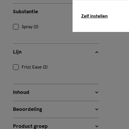
Substantie
Zelf instellen
Spray (2)
Lijn
Frizz Ease (2)
Inhoud
Beoordeling
Product groep