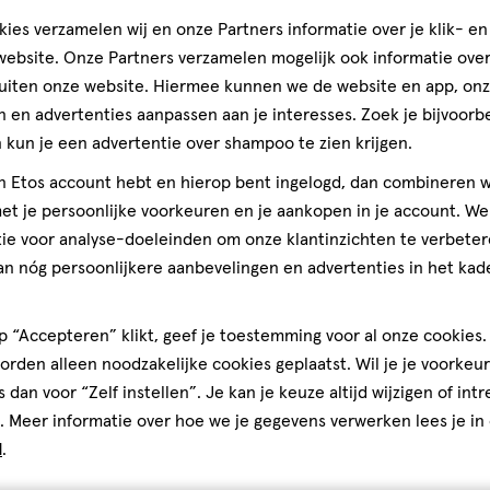
ies verzamelen wij en onze Partners informatie over je klik- e
ebsite. Onze Partners verzamelen mogelijk ook informatie over 
uiten onze website. Hiermee kunnen we de website en app, on
 en advertenties aanpassen aan je interesses. Zoek je bijvoorb
kun je een advertentie over shampoo te zien krijgen.
jn Etos account hebt en hierop bent ingelogd, dan combineren w
t je persoonlijke voorkeuren en je aankopen in je account. W
ie voor analyse-doeleinden om onze klantinzichten te verbeter
an nóg persoonlijkere aanbevelingen en advertenties in het kade
 “Accepteren” klikt, geef je toestemming voor al onze cookies. 
rden alleen noodzakelijke cookies geplaatst. Wil je je voorkeur
s dan voor “Zelf instellen”. Je kan je keuze altijd wijzigen of int
. Meer informatie over hoe we je gegevens verwerken lees je in
d
.