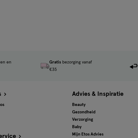
ten en
Gratis
bezorging vanaf
€35
s
Advies & Inspiratie
tos
Beauty
Gezondheid
Verzorging
Baby
Mijn Etos Advies
ervice