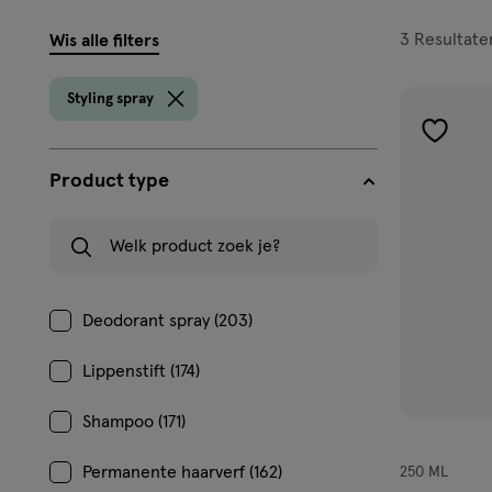
filters
3
Resultate
Wis alle filters
prod
Styling spray
toevoe
aan
Product type
verlangl
Welk product zoek je?
Deodorant spray (203)
Lippenstift (174)
Shampoo (171)
Permanente haarverf (162)
250 ML