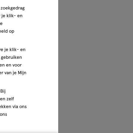
n zoekgedrag
je klik- en
ze
eeld op
e je klik- en
e gebruiken
en en voor
r van je Mijn
Bij
en zelf
rekken via ons
 ons