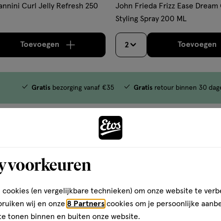
nnini Curl Jelly Refresh 250
John Frieda Frizz Ease Dream 
Styling Spray 200 ML
Toevoegen
Toevoegen
2
verhoog aantal met één
,
Bijna uitverkocht!
Er zi
verh
Gratis
bezorging vanaf €35
Gratis
retour binnen 30 dag
3
y voorkeuren
 cookies (en vergelijkbare technieken) om onze website te verb
bruiken wij en onze
8 Partners
cookies om je persoonlijke aanb
te tonen binnen en buiten onze website.