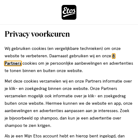
ga
Voor 22:00 uur besteld,
morgen in huis
naar
de
Menu
hoofd
Zoeken
Privacy voorkeuren
content
›
›
ga
Interactie
naar
Wij gebruiken cookies (en vergelijkbare technieken) om onze
Je
Aanbiedingen
met
de
website te verbeteren. Daarnaast gebruiken wij en onze
8
bent
Aanbiedingen Wimper- en
dit
zoekbalk
Partners
cookies om je persoonlijke aanbevelingen en advertenties
ers
Weleda
hier:
veld
ga
te tonen binnen en buiten onze website.
wenkbrauwserum
opent
naar
Met deze cookies verzamelen wij en onze Partners informatie over
een
de
je klik- en zoekgedrag binnen onze website. Onze Partners
Acties per categorie
Tijdelijke Top Deals
Populaire producten
T
volledig
footer
verzamelen mogelijk ook informatie over je klik- en zoekgedrag
venster
buiten onze website. Hiermee kunnen we de website en app, onze
met
aanbevelingen en advertenties aanpassen aan je interesses. Zoek
geavanceerde
je bijvoorbeeld op shampoo, dan kun je een advertentie over
zoekopties
shampoo te zien krijgen.
Filteren
(3)
Sorteer
1
Als je een Mijn Etos account hebt en hierop bent ingelogd, dan