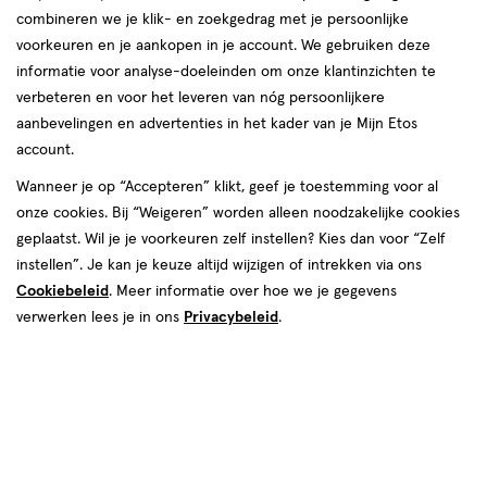
combineren we je klik- en zoekgedrag met je persoonlijke
voorkeuren en je aankopen in je account. We gebruiken deze
informatie voor analyse-doeleinden om onze klantinzichten te
Wimper- en wenkbrauwserum
verbeteren en voor het leveren van nóg persoonlijkere
aanbevelingen en advertenties in het kader van je Mijn Etos
producten
Bijna uitverkocht
account.
Mijn
Etos
1+1
toevoegen
toevoegen
10%
Wanneer je op “Accepteren” klikt, geef je toestemming voor al
gratis
aan
aan
korting
onze cookies. Bij “Weigeren” worden alleen noodzakelijke cookies
verlanglijst
verlanglijst
geplaatst. Wil je je voorkeuren zelf instellen? Kies dan voor “Zelf
instellen”. Je kan je keuze altijd wijzigen of intrekken via ons
Cookiebeleid
. Meer informatie over hoe we je gegevens
verwerken lees je in ons
Privacybeleid
.
van € 6.49 voor € 5.84
5
.
€ 18.99
18
.
6
.
49
84
99
8
serum
1
serum
serum
serum
ML
stuk
Etos Growth Wimper- En
Rimmel London Wonder'Care
Wenkbrauwserum
Wimper- En Wenkbrauwserum