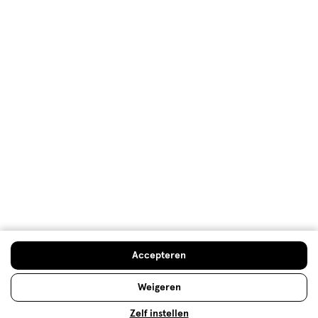
Welkomstkorting
10% korting op véél Etos eigen merk-producten
Digitaal zegels sparen
Verjaardagskorting
Log in en profiteer
Copyright 2026 @ Etos
Algemene voorwaarden
Privacybeleid
Cookiebeleid
Toegankelijkheidsverklaring
Ahold Delhaize
Kwetsbaarheid melden
Accepteren
Weigeren
Zelf instellen