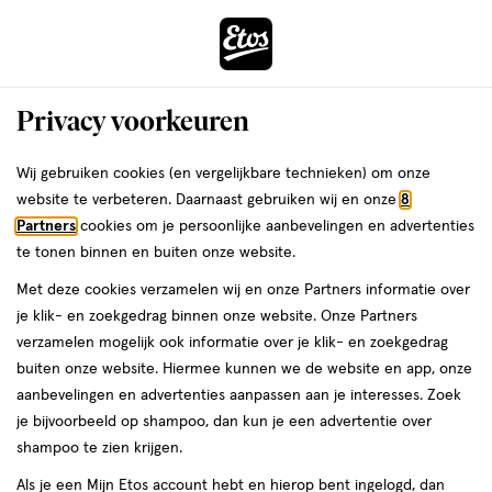
ga
Voor 22:00 uur besteld,
morgen in huis
naar
de
Menu
hoofd
Zoeken
Privacy voorkeuren
content
›
›
ga
Interactie
naar
Wij gebruiken cookies (en vergelijkbare technieken) om onze
Je
Assortiment
met
de
website te verbeteren. Daarnaast gebruiken wij en onze
8
bent
Easyglide Assortiment
dit
zoekbalk
Partners
cookies om je persoonlijke aanbevelingen en advertenties
ers
Weleda
hier:
veld
ga
te tonen binnen en buiten onze website.
opent
naar
Met deze cookies verzamelen wij en onze Partners informatie over
een
de
je klik- en zoekgedrag binnen onze website. Onze Partners
volledig
footer
verzamelen mogelijk ook informatie over je klik- en zoekgedrag
venster
buiten onze website. Hiermee kunnen we de website en app, onze
met
aanbevelingen en advertenties aanpassen aan je interesses. Zoek
Filteren
(11)
Sorteer
1
geavanceerde
je bijvoorbeeld op shampoo, dan kun je een advertentie over
zoekopties
shampoo te zien krijgen.
Easyglide
Als je een Mijn Etos account hebt en hierop bent ingelogd, dan