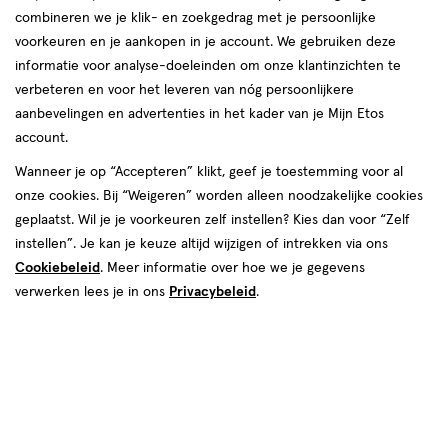
combineren we je klik- en zoekgedrag met je persoonlijke
voorkeuren en je aankopen in je account. We gebruiken deze
producten
informatie voor analyse-doeleinden om onze klantinzichten te
toevoegen
toevoegen
verbeteren en voor het leveren van nóg persoonlijkere
aan
aan
aanbevelingen en advertenties in het kader van je Mijn Etos
verlanglijst
verlanglijst
account.
Wanneer je op “Accepteren” klikt, geef je toestemming voor al
onze cookies. Bij “Weigeren” worden alleen noodzakelijke cookies
geplaatst. Wil je je voorkeuren zelf instellen? Kies dan voor “Zelf
instellen”. Je kan je keuze altijd wijzigen of intrekken via ons
Cookiebeleid
. Meer informatie over hoe we je gegevens
€ 7.99
7
.
€ 19.95
19
.
99
95
150 ML
500 ML
verwerken lees je in ons
Privacybeleid
.
EasyGlide Waterbasis Glijmiddel
EasyGlide Waterbasis Glijmiddel
150 ML
500 ML
Toevoegen
Toevoegen
1
1
verhoog aantal met één
,
Bijna uitverkocht!
verhoog aanta
Er zi
Bijna uitverkocht