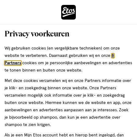
ga
Voor 22:00 uur besteld, maandag in huis
naar
de
Menu
hoofd
Zoeken
Privacy voorkeuren
content
›
›
ga
Interactie
naar
Wij gebruiken cookies (en vergelijkbare technieken) om onze
Je
Assortiment
met
de
website te verbeteren. Daarnaast gebruiken wij en onze
8
bent
Edet Assortiment
dit
zoekbalk
Partners
cookies om je persoonlijke aanbevelingen en advertenties
ers
Weleda
hier:
veld
ga
te tonen binnen en buiten onze website.
opent
naar
Met deze cookies verzamelen wij en onze Partners informatie over
een
de
je klik- en zoekgedrag binnen onze website. Onze Partners
volledig
footer
verzamelen mogelijk ook informatie over je klik- en zoekgedrag
venster
buiten onze website. Hiermee kunnen we de website en app, onze
met
aanbevelingen en advertenties aanpassen aan je interesses. Zoek
Filteren
(3)
Sorteer
1
geavanceerde
je bijvoorbeeld op shampoo, dan kun je een advertentie over
zoekopties
shampoo te zien krijgen.
Edet
Als je een Mijn Etos account hebt en hierop bent ingelogd, dan