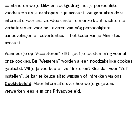
combineren we je klik- en zoekgedrag met je persoonlijke
voorkeuren en je aankopen in je account. We gebruiken deze
producten
informatie voor analyse-doeleinden om onze klantinzichten te
toevoegen
toevoegen
verbeteren en voor het leveren van nóg persoonlijkere
aan
aan
aanbevelingen en advertenties in het kader van je Mijn Etos
verlanglijst
verlanglijst
account.
Wanneer je op “Accepteren” klikt, geef je toestemming voor al
onze cookies. Bij “Weigeren” worden alleen noodzakelijke cookies
geplaatst. Wil je je voorkeuren zelf instellen? Kies dan voor “Zelf
instellen”. Je kan je keuze altijd wijzigen of intrekken via ons
Cookiebeleid
. Meer informatie over hoe we je gegevens
€ 2.85
2
.
€ 2.99
2
.
85
99
42 stuks
42 stuks
verwerken lees je in ons
Privacybeleid
.
Edet Aloë Vera Vochting
Edet Natural Skin Balance
Toiletpapier 42 stuks
Vochtig Toiletpapier 42 stuks
Toevoegen
Toevoegen
1
1
verhoog aantal met één
,
Limiet bereikt.
verhoog aanta
Je kan m