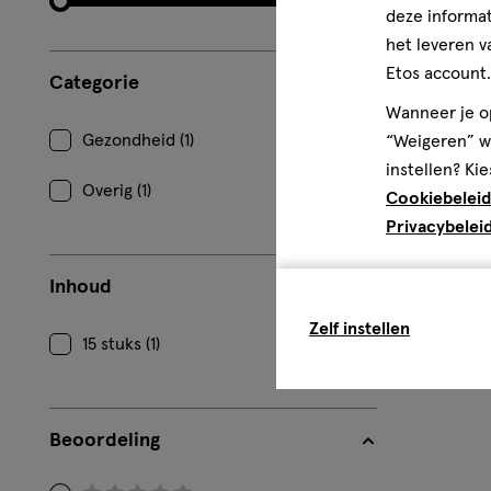
deze informat
het leveren v
Etos account.
Categorie
Wanneer je op
Gezondheid (1)
“Weigeren” wo
instellen? Kie
Overig (1)
Cookiebeleid
Privacybelei
Inhoud
Zelf instellen
15 stuks (1)
Beoordeling