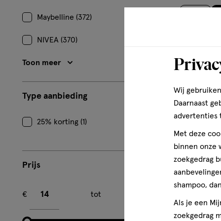
Maybelline (372)
1
NIVEA (370)
Privac
Toon meer
Wij gebruiken
Type aanbieding
Daarnaast ge
advertenties 
25% korting (1)
Met deze cook
binnen onze w
zoekgedrag b
Prijs
aanbevelingen
Minimum bedrag
Maximum bedrag
shampoo, dan 
€
tot
€
Als je een Mi
zoekgedrag me