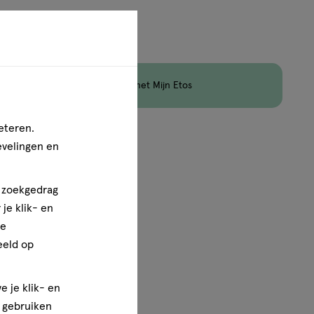
jn nog maar 6 producten op voorraad.
en
Korting
op Etos Merk met Mijn Etos
eteren.
1
van
1
evelingen en
n zoekgedrag
je klik- en
ze
eeld op
e je klik- en
e gebruiken