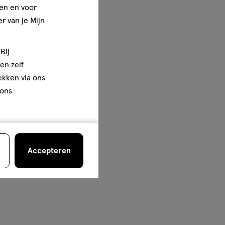
en en voor
r van je Mijn
Bij
en zelf
rekken via ons
 ons
Accepteren