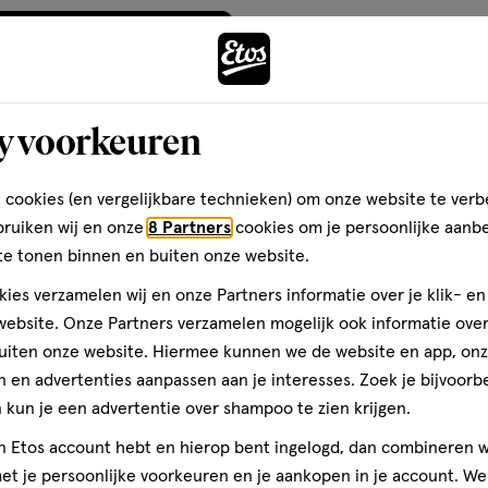
Toevoegen
verhoog aantal met één
,
Bijna uitverkocht!
Er zi
y voorkeuren
Gratis
bezorging vanaf €35
Gratis
retour binnen 30 dag
 cookies (en vergelijkbare technieken) om onze website te verb
bruiken wij en onze
8 Partners
cookies om je persoonlijke aanb
te tonen binnen en buiten onze website.
ies verzamelen wij en onze Partners informatie over je klik- e
ebsite. Onze Partners verzamelen mogelijk ook informatie over 
uiten onze website. Hiermee kunnen we de website en app, on
 en advertenties aanpassen aan je interesses. Zoek je bijvoorb
kun je een advertentie over shampoo te zien krijgen.
jn Etos account hebt en hierop bent ingelogd, dan combineren w
t je persoonlijke voorkeuren en je aankopen in je account. W