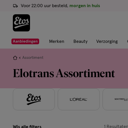
ga
Voor 22:00 uur besteld,
morgen in huis
naar
de
hoofd
content
ga
Merken
Beauty
Verzorging
Aanbiedingen
naar
de
Je
Assortiment
zoekbalk
bent
Elotrans Assortiment
ga
hier:
naar
de
footer
1
Resultate
Wis alle filters