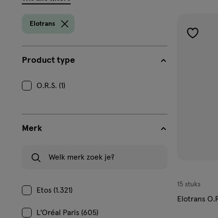
filters
prod
Elotrans
toevoe
aan
Product type
verlangl
O.R.S. (1)
Merk
Welk merk zoek je?
15 stuks
Etos (1.321)
Elotrans O.R
L'Oréal Paris (605)