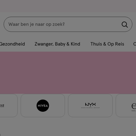
Zoeken
Interactie
met
Gezondheid
Zwanger, Baby & Kind
Thuis & Op Reis
C
dit
veld
opent
een
volledig
venster
met
geavanceerde
zoekopties
n