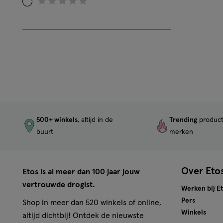
Filteren
op
Beoordeling:
0
500+ winkels
, altijd in de
Trending
produc
buurt
merken
Over Eto
Etos is al meer dan 100 jaar jouw
vertrouwde drogist.
Werken bij E
Pers
Shop in meer dan 520 winkels of online,
Winkels
altijd dichtbij! Ontdek de nieuwste