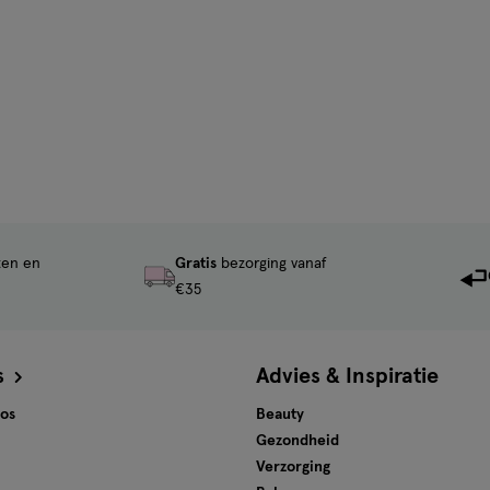
ten en
Gratis
bezorging vanaf
€35
s
Advies & Inspiratie
tos
Beauty
Gezondheid
Verzorging