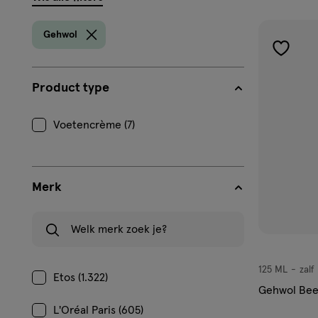
filters
prod
Gehwol
toevoe
aan
Product type
verlangl
Voetencrème (7)
Merk
Welk merk zoek je?
125 ML
zalf
zalf
Etos (1.322)
Gehwol Bee
L'Oréal Paris (605)