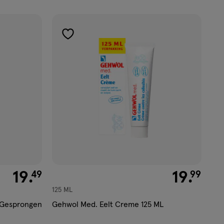
toevoegen
aan
verlanglijst
€ 19.49
19
.
€ 19.99
19
.
49
99
125 ML
 Gesprongen
Gehwol Med. Eelt Creme 125 ML