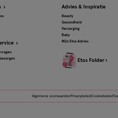
s
Advies & Inspiratie
tos
Beauty
Gezondheid
Verzorging
Baby
Mijn Etos Advies
ervice
 vragen
 bezorgen
Etos Folder
Algemene voorwaarden
Privacybeleid
Cookiebeleid
Toe