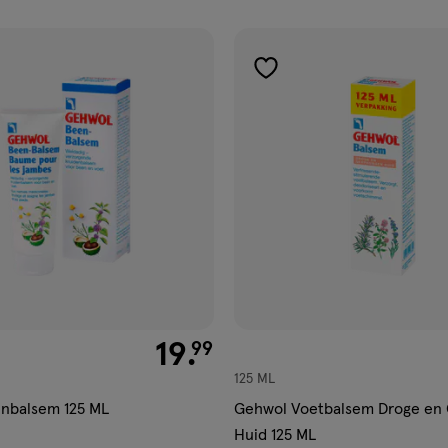
ucten
gen
toevoegen
aan
ijst
verlanglijst
€ 19.99
19
.
99
125 ML
nbalsem 125 ML
Gehwol Voetbalsem Droge en
Huid 125 ML