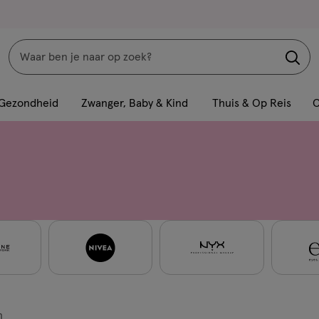
Zoeken
Interactie
met
Gezondheid
Zwanger, Baby & Kind
Thuis & Op Reis
C
dit
veld
opent
een
volledig
venster
met
geavanceerde
zoekopties
n