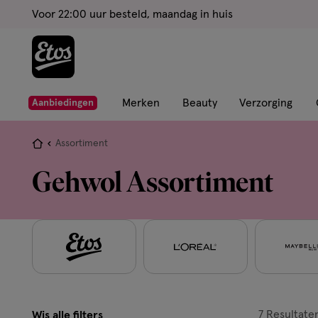
ga
Voor 22:00 uur besteld, maandag in huis
naar
de
hoofd
content
ga
Merken
Beauty
Verzorging
Aanbiedingen
naar
de
Je
Assortiment
zoekbalk
bent
Gehwol Assortiment
ga
hier:
naar
de
footer
7
Resultate
Wis alle filters