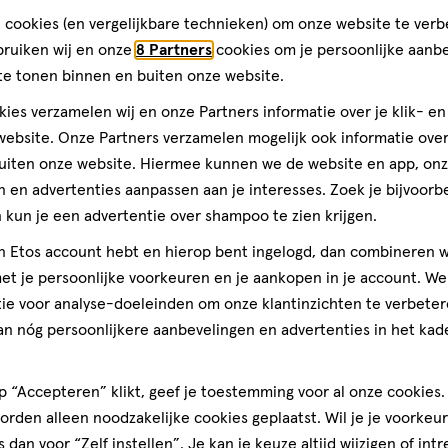
crème
 cookies (en vergelijkbare technieken) om onze website te verb
 Kloven-Zalf 125 ML
Gehwol 8-In-1 Voetcreme 75 
bruiken wij en onze
8 Partners
cookies om je persoonlijke aanb
te tonen binnen en buiten onze website.
Toevoegen
Toevoegen
1
ies verzamelen wij en onze Partners informatie over je klik- e
verhoog aantal met één
,
Bijna uitverkocht!
Er zi
verh
ebsite. Onze Partners verzamelen mogelijk ook informatie over 
uiten onze website. Hiermee kunnen we de website en app, on
 en advertenties aanpassen aan je interesses. Zoek je bijvoorb
gen
kun je een advertentie over shampoo te zien krijgen.
jn Etos account hebt en hierop bent ingelogd, dan combineren w
ijst
t je persoonlijke voorkeuren en je aankopen in je account. W
ie voor analyse-doeleinden om onze klantinzichten te verbeter
an nóg persoonlijkere aanbevelingen en advertenties in het kade
 “Accepteren” klikt, geef je toestemming voor al onze cookies. 
rden alleen noodzakelijke cookies geplaatst. Wil je je voorkeur
s dan voor “Zelf instellen”. Je kan je keuze altijd wijzigen of int