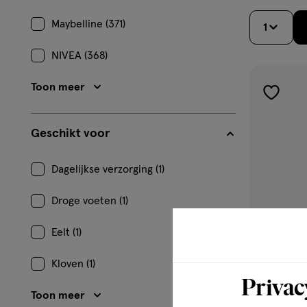
Maybelline (371)
1
NIVEA (368)
Toon meer
toevoe
aan
Geschikt voor
verlangl
Dagelijkse verzorging (1)
Droge voeten (1)
Eelt (1)
Kloven (1)
Privac
Toon meer
125 ML