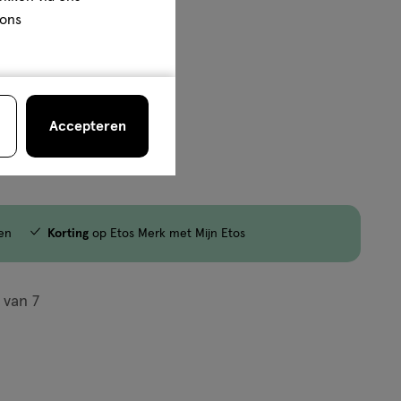
 ons
Accepteren
jn nog maar 37 producten op voorraad.
en
Korting
op Etos Merk met Mijn Etos
van
7