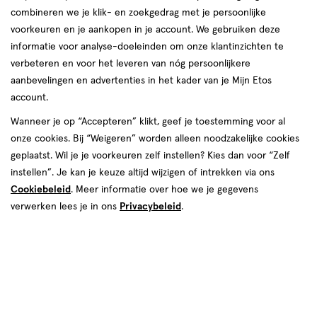
combineren we je klik- en zoekgedrag met je persoonlijke
voorkeuren en je aankopen in je account. We gebruiken deze
producten
informatie voor analyse-doeleinden om onze klantinzichten te
toevoegen
toevoegen
verbeteren en voor het leveren van nóg persoonlijkere
aan
aan
aanbevelingen en advertenties in het kader van je Mijn Etos
verlanglijst
verlanglijst
account.
Wanneer je op “Accepteren” klikt, geef je toestemming voor al
onze cookies. Bij “Weigeren” worden alleen noodzakelijke cookies
geplaatst. Wil je je voorkeuren zelf instellen? Kies dan voor “Zelf
instellen”. Je kan je keuze altijd wijzigen of intrekken via ons
Cookiebeleid
. Meer informatie over hoe we je gegevens
€ 6.89
6
.
€ 7.19
7
.
89
19
geneesmiddel
12
capsule
geneesmiddel
10
smelttablet
verwerken lees je in ons
Privacybeleid
.
geneesmiddel,
geneesmiddel,
stuks
stuks
capsule
smelttablet
Imodium Loperamid Bij Diarree 2
Imodium� Instant 2 MG
MG Capsules 12 stuks
Smelttabletten 10 stuks
Toevoegen
Toevoegen
1
1
verhoog aantal met één
,
Limiet bereikt.
verhoog aanta
Je kan m