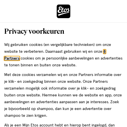
ga
Voor 22:00 uur besteld,
morgen in huis
naar
de
Menu
hoofd
Zoeken
Privacy voorkeuren
content
›
›
ga
Interactie
naar
Wij gebruiken cookies (en vergelijkbare technieken) om onze
Je
Assortiment
met
de
website te verbeteren. Daarnaast gebruiken wij en onze
8
bent
Imodium Assortiment
dit
zoekbalk
Partners
cookies om je persoonlijke aanbevelingen en advertenties
ers
Weleda
hier:
veld
ga
te tonen binnen en buiten onze website.
opent
naar
Met deze cookies verzamelen wij en onze Partners informatie over
een
de
je klik- en zoekgedrag binnen onze website. Onze Partners
volledig
footer
verzamelen mogelijk ook informatie over je klik- en zoekgedrag
venster
buiten onze website. Hiermee kunnen we de website en app, onze
met
aanbevelingen en advertenties aanpassen aan je interesses. Zoek
Filteren
(3)
Sorteer
1
geavanceerde
je bijvoorbeeld op shampoo, dan kun je een advertentie over
zoekopties
shampoo te zien krijgen.
Imodium
Als je een Mijn Etos account hebt en hierop bent ingelogd, dan