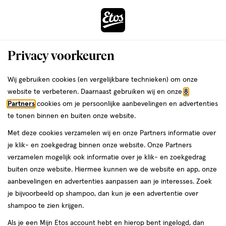
ga
Voor 22:00 uur besteld,
morgen in huis
naar
de
Menu
hoofd
Zoeken
Privacy voorkeuren
content
›
›
ga
Interactie
naar
Wij gebruiken cookies (en vergelijkbare technieken) om onze
Je
Assortiment
met
de
website te verbeteren. Daarnaast gebruiken wij en onze
8
bent
Assortiment Koper
dit
zoekbalk
Partners
cookies om je persoonlijke aanbevelingen en advertenties
ers
Weleda
hier:
veld
ga
te tonen binnen en buiten onze website.
opent
naar
Met deze cookies verzamelen wij en onze Partners informatie over
een
de
je klik- en zoekgedrag binnen onze website. Onze Partners
volledig
footer
verzamelen mogelijk ook informatie over je klik- en zoekgedrag
venster
buiten onze website. Hiermee kunnen we de website en app, onze
met
aanbevelingen en advertenties aanpassen aan je interesses. Zoek
Filteren
(14)
Sorteer
1
geavanceerde
je bijvoorbeeld op shampoo, dan kun je een advertentie over
zoekopties
shampoo te zien krijgen.
Koper
Als je een Mijn Etos account hebt en hierop bent ingelogd, dan