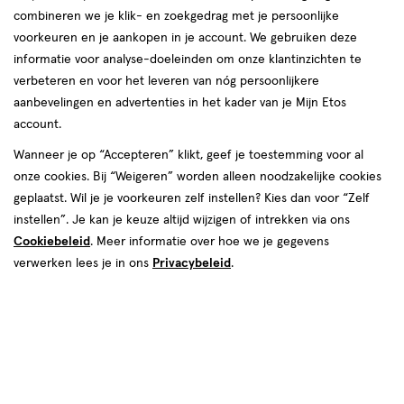
combineren we je klik- en zoekgedrag met je persoonlijke
voorkeuren en je aankopen in je account. We gebruiken deze
producten
informatie voor analyse-doeleinden om onze klantinzichten te
1+1
1+1
toevoegen
toevoegen
verbeteren en voor het leveren van nóg persoonlijkere
gratis
gratis
aan
aan
aanbevelingen en advertenties in het kader van je Mijn Etos
verlanglijst
verlanglijst
account.
Wanneer je op “Accepteren” klikt, geef je toestemming voor al
onze cookies. Bij “Weigeren” worden alleen noodzakelijke cookies
geplaatst. Wil je je voorkeuren zelf instellen? Kies dan voor “Zelf
instellen”. Je kan je keuze altijd wijzigen of intrekken via ons
Cookiebeleid
. Meer informatie over hoe we je gegevens
€ 16.99
16
.
€ 11.99
11
.
99
99
1
crème
verwerken lees je in ons
Privacybeleid
.
crème
22
crème
stuk
crème
ML
L'Oréal Paris Casting Crème
Schwarzkopf Permanent Color
Gloss Haarverf 300 Dark Delight
Uitgroeiset R2 Goudbruin
Donkerbruin
+9
Toevoegen
Toevoegen
2
2
verhoog aantal met één
,
Limiet bereikt.
verhoog aanta
Je kan m