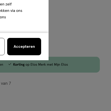
en zelf
rekken via ons
 ons
jn nog maar 8 producten op voorraad.
Accepteren
en
Korting
op Etos Merk met Mijn Etos
van
7