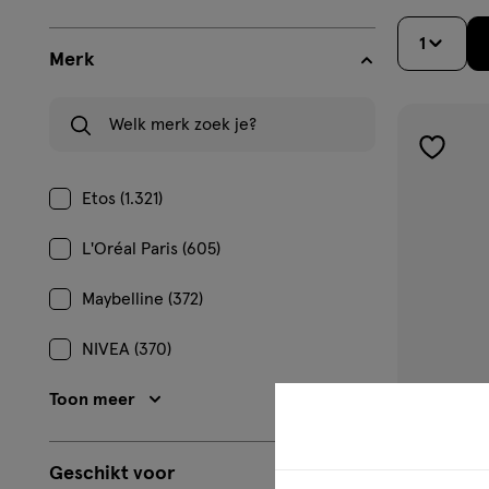
1
Merk
Welk merk zoek je?
toevoe
aan
Etos (1.321)
verlangl
L'Oréal Paris (605)
Maybelline (372)
NIVEA (370)
Toon meer
Geschikt voor
1 stuk