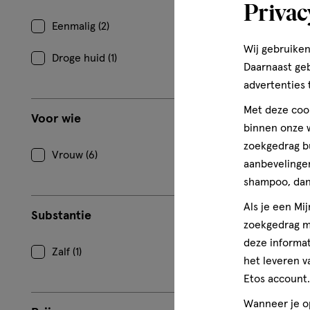
Privac
Lansinoh V
Eenmalig (2)
Compresse
Wij gebruiken
Droge huid (1)
Daarnaast ge
1
advertenties 
Met deze cook
Voor wie
binnen onze w
zoekgedrag b
toevoe
Vrouw (6)
aanbevelingen
aan
shampoo, dan 
verlangl
Als je een Mi
Substantie
zoekgedrag me
deze informat
Zalf (1)
het leveren v
Etos account.
Wanneer je op