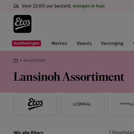
ga
Voor 22:00 uur besteld,
morgen in huis
naar
de
hoofd
content
ga
Merken
Beauty
Verzorging
Aanbiedingen
naar
de
Je
Assortiment
zoekbalk
bent
Lansinoh Assortiment
ga
hier:
naar
de
footer
7
Resultate
Wis alle filters