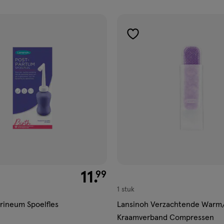
ucten
gen
toevoegen
aan
ijst
verlanglijst
€ 11.99
11
.
99
1 stuk
rineum Spoelfles
Lansinoh Verzachtende Warm
Kraamverband Compressen