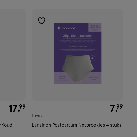
toevoegen
aan
verlanglijst
€ 17.99
17
.
€ 7.99
7
.
99
99
1 stuk
/Koud
Lansinoh Postpartum Netbroekjes 4 stuks