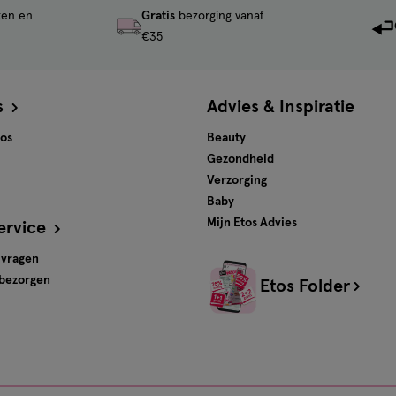
ten en
Gratis
bezorging vanaf
€35
s
Advies & Inspiratie
tos
Beauty
Gezondheid
Verzorging
Baby
Mijn Etos Advies
ervice
 vragen
 bezorgen
Etos Folder