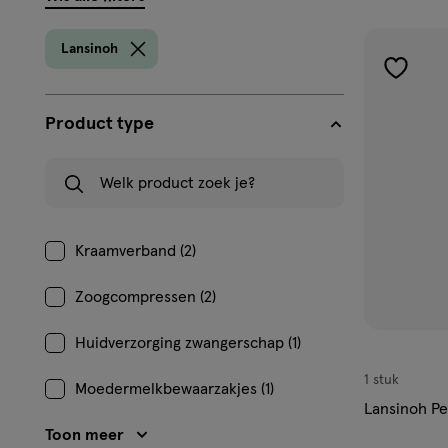
filters
prod
Lansinoh
toevoe
aan
Product type
verlangl
Welk product zoek je?
Kraamverband (2)
Zoogcompressen (2)
Huidverzorging zwangerschap (1)
1 stuk
Moedermelkbewaarzakjes (1)
Lansinoh Pe
Toon meer