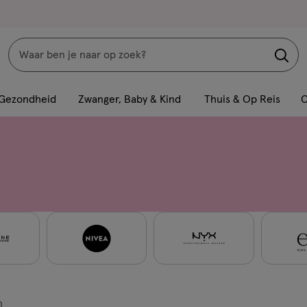
Zoeken
Interactie
met
Gezondheid
Zwanger, Baby & Kind
Thuis & Op Reis
C
dit
veld
opent
een
volledig
venster
met
geavanceerde
zoekopties
n