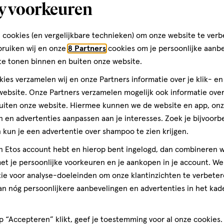
y voorkeuren
erzachtende Warm/Koud
Lansinoh Borstcompressen 24 
n
 cookies (en vergelijkbare technieken) om onze website te verb
bruiken wij en onze
8 Partners
cookies om je persoonlijke aanb
Toevoegen
Toevoegen
1
verhoog aantal met één
,
Bijna uitverkocht!
Er zi
verh
te tonen binnen en buiten onze website.
ies verzamelen wij en onze Partners informatie over je klik- e
ebsite. Onze Partners verzamelen mogelijk ook informatie over 
uiten onze website. Hiermee kunnen we de website en app, on
gen
 en advertenties aanpassen aan je interesses. Zoek je bijvoorb
kun je een advertentie over shampoo te zien krijgen.
ijst
jn Etos account hebt en hierop bent ingelogd, dan combineren w
t je persoonlijke voorkeuren en je aankopen in je account. W
ie voor analyse-doeleinden om onze klantinzichten te verbeter
an nóg persoonlijkere aanbevelingen en advertenties in het kade
 “Accepteren” klikt, geef je toestemming voor al onze cookies. 