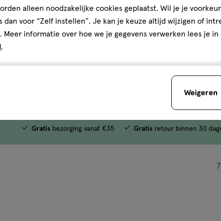
rden alleen noodzakelijke cookies geplaatst. Wil je je voorkeur
€ 9.99
9
.
99
s dan voor “Zelf instellen”. Je kan je keuze altijd wijzigen of int
. Meer informatie over hoe we je gegevens verwerken lees je in
d
oedermelkbewaarzakjes 25
.
Toevoegen
verhoog aantal met één
,
Bijna uitverkocht!
Er zi
Weigeren
Gratis
bezorging vanaf €35
Gratis
retour binnen 30 dag
7