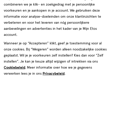
combineren we je klik- en zoekgedrag met je persoonlijke
voorkeuren en je aankopen in je account. We gebruiken deze
informatie voor analyse-doeleinden om onze klantinzichten te
verbeteren en voor het leveren van nóg persoonlijkere
aanbevelingen en advertenties in het kader van je Mijn Etos
account.
Wanneer je op “Accepteren” klikt, geef je toestemming voor al
€ 7.99
7
.
99
onze cookies. Bij “Weigeren” worden alleen noodzakelijke cookies
geplaatst. Wil je je voorkeuren zelf instellen? Kies dan voor “Zelf
Spaar 3 Air Miles
instellen”. Je kan je keuze altijd wijzigen of intrekken via ons
Cookiebeleid
. Meer informatie over hoe we je gegevens
Online op voorraad
verwerken lees je in ons
Privacybeleid
.
Vóór 22:00 uur besteld, morgen in huis
1
In mijn winkelmandje
verhoog
aantal
met