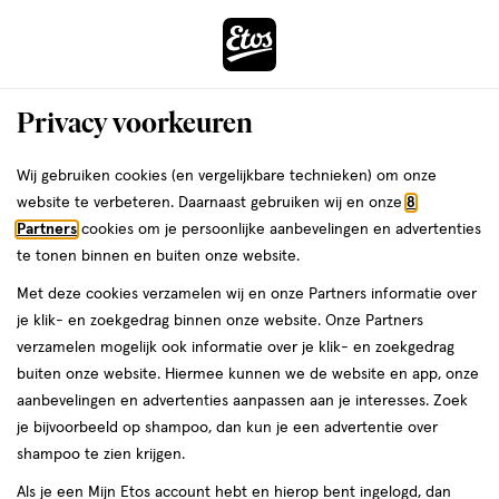
ga
Voor 22:00 uur besteld,
morgen in huis
naar
de
Menu
hoofd
Zoeken
Privacy voorkeuren
content
›
›
ga
Interactie
naar
Wij gebruiken cookies (en vergelijkbare technieken) om onze
Je
Kraamtijd
Alles van Lansinoh
met
de
website te verbeteren. Daarnaast gebruiken wij en onze
8
bent
Lansinoh Postpartum Netbroekjes 4
dit
zoekbalk
Partners
cookies om je persoonlijke aanbevelingen en advertenties
ers
Weleda
hier:
veld
ga
stuks
te tonen binnen en buiten onze website.
opent
naar
Met deze cookies verzamelen wij en onze Partners informatie over
een
de
1
1 stuk
je klik- en zoekgedrag binnen onze website. Onze Partners
volledig
stuk,
footer
verzamelen mogelijk ook informatie over je klik- en zoekgedrag
venster
buiten onze website. Hiermee kunnen we de website en app, onze
toevoegen
met
aanbevelingen en advertenties aanpassen aan je interesses. Zoek
aan
geavanceerde
je bijvoorbeeld op shampoo, dan kun je een advertentie over
verlanglijst
zoekopties
shampoo te zien krijgen.
Als je een Mijn Etos account hebt en hierop bent ingelogd, dan