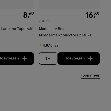
€ 8.69
8
.
€ 16.89
16
.
69
89
2 stuks
 Lanoline Tepelzalf
Medela In-Bra
Moedermelkcollectors 2 stuks
4.8
4.8/5
(22)
van
5
Toevoegen
Toevoegen
1
verhoog aantal met één
,
Bijna uitverkocht!
verhoog aantal m
Er zijn nog
sterren
op
Toon meer
basis
van
22
reviews