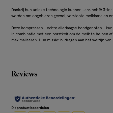
Dankzij hun unieke technologie kunnen Lansinoh® 3-in-
worden om opgeblazen gevoel, verstopte melkkanalen en m
Deze kompressen - echte alledaagse bondgenoten - kun
in combinatie met een borstkolf om de melk te helpen a
maximaliseren. Hun missie: bijdragen aan het welzijn van
Gebruik met een borstkolf
Verwarm het kompres zoals aangegeven en plaats het in 
van de borstkolf.
Reviews
Klem de compressen aan de uiteinden vast.
Tijdens het afkolven blijft het kompres rond de tepel van 
Gebruik de kompressen niet langer dan 20 minuten in éé
Dit product beoordelen