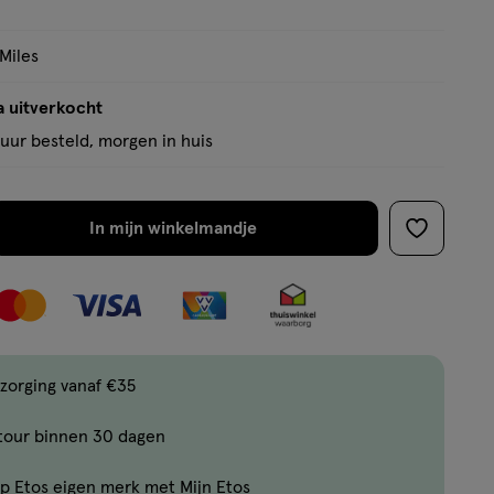
 Miles
a uitverkocht
uur besteld, morgen in huis
In mijn winkelmandje
verhoog
toevoege
aantal
aan
met
verlanglijs
één
,
Bijna
zorging vanaf €35
uitverkocht!
tour binnen 30 dagen
Er
zijn
p Etos eigen merk met Mijn Etos