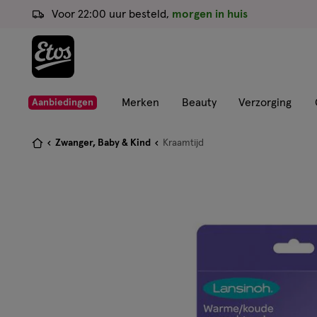
ga
Voor 22:00 uur besteld,
morgen in huis
naar
de
hoofd
content
ga
Merken
Beauty
Verzorging
Aanbiedingen
naar
de
Je
Zwanger, Baby & Kind
Kraamtijd
zoekbalk
bent
ga
hier:
naar
de
footer