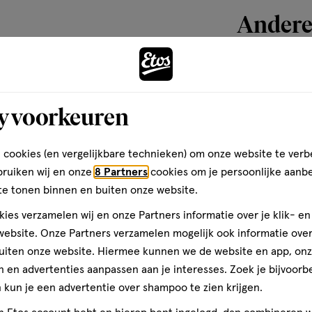
Andere
toevoegen
aan
y voorkeuren
verlanglijst
 cookies (en vergelijkbare technieken) om onze website te verb
bruiken wij en onze
8 Partners
cookies om je persoonlijke aanb
te tonen binnen en buiten onze website.
ies verzamelen wij en onze Partners informatie over je klik- e
ebsite. Onze Partners verzamelen mogelijk ook informatie over 
uiten onze website. Hiermee kunnen we de website en app, on
 en advertenties aanpassen aan je interesses. Zoek je bijvoorb
kun je een advertentie over shampoo te zien krijgen.
10 ML
zalf
zalf