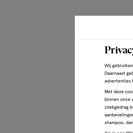
Privac
Wij gebruiken
Daarnaast ge
advertenties 
Met deze cook
binnen onze w
zoekgedrag b
aanbevelingen
shampoo, dan 