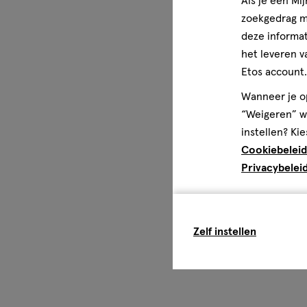
Als je een Mi
zoekgedrag me
deze informat
het leveren v
Etos account.
Wanneer je op
“Weigeren” wo
instellen? Kie
Cookiebeleid
Privacybelei
Zelf instellen