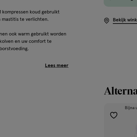
1 kompressen koud gebruikt
astitis te verlichten.
Bekijk win
nen ook warm gebruikt worden
fkolven en uw comfort te
 borstvoeding.
de zachte hoes rond de tepel
Alterna
Bijna 
de borstkolf zitten.
toevoegen
aan
n sessie.
verlanglijst