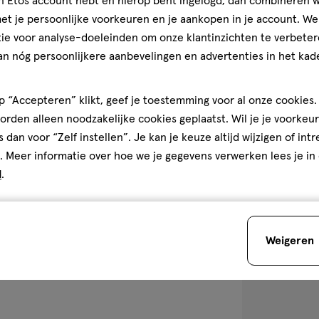
jn Etos account hebt en hierop bent ingelogd, dan combineren w
Lansinoh Lanol
t je persoonlijke voorkeuren en je aankopen in je account. W
ML
ie voor analyse-doeleinden om onze klantinzichten te verbeter
an nóg persoonlijkere aanbevelingen en advertenties in het kade
1
 “Accepteren” klikt, geef je toestemming voor al onze cookies. 
rden alleen noodzakelijke cookies geplaatst. Wil je je voorkeur
s dan voor “Zelf instellen”. Je kan je keuze altijd wijzigen of int
. Meer informatie over hoe we je gegevens verwerken lees je in
toevoegen
d
.
aan
verlanglijst
Weigeren