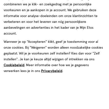
combineren we je klik- en zoekgedrag met je persoonlijke
voorkeuren en je aankopen in je account. We gebruiken deze
producten
informatie voor analyse-doeleinden om onze klantinzichten te
toevoegen
toevoegen
verbeteren en voor het leveren van nóg persoonlijkere
aan
aan
aanbevelingen en advertenties in het kader van je Mijn Etos
verlanglijst
verlanglijst
account.
Wanneer je op “Accepteren” klikt, geef je toestemming voor al
onze cookies. Bij “Weigeren” worden alleen noodzakelijke cookies
geplaatst. Wil je je voorkeuren zelf instellen? Kies dan voor “Zelf
instellen”. Je kan je keuze altijd wijzigen of intrekken via ons
Cookiebeleid
. Meer informatie over hoe we je gegevens
€ 9.99
9
.
€ 9.99
9
.
99
99
geneesmiddel
30
capsule
geneesmiddel
50
tablet
verwerken lees je in ons
Privacybeleid
.
geneesmiddel,
geneesmiddel,
stuks
stuks
capsule
tablet
Norit 200 MG Capsules 30 stuks
Norit 125 MG Tabletten 50 stuks
Toevoegen
Toevoegen
1
1
verhoog aantal met één
,
Limiet bereikt.
verhoog aanta
Je kan m