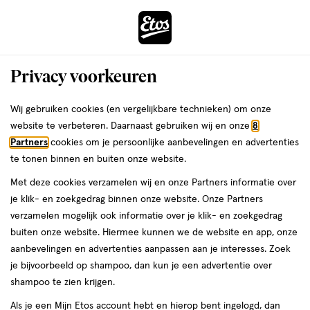
ga
Voor 22:00 uur besteld, maandag in huis
naar
de
Menu
hoofd
Zoeken
Privacy voorkeuren
content
›
›
ga
Interactie
naar
Wij gebruiken cookies (en vergelijkbare technieken) om onze
Je
Assortiment
met
de
website te verbeteren. Daarnaast gebruiken wij en onze
8
bent
Norit Assortiment
dit
zoekbalk
Partners
cookies om je persoonlijke aanbevelingen en advertenties
ers
Weleda
hier:
veld
ga
te tonen binnen en buiten onze website.
opent
naar
Met deze cookies verzamelen wij en onze Partners informatie over
een
de
je klik- en zoekgedrag binnen onze website. Onze Partners
volledig
footer
verzamelen mogelijk ook informatie over je klik- en zoekgedrag
venster
buiten onze website. Hiermee kunnen we de website en app, onze
met
aanbevelingen en advertenties aanpassen aan je interesses. Zoek
Filteren
(2)
Sorteer
1
geavanceerde
je bijvoorbeeld op shampoo, dan kun je een advertentie over
zoekopties
shampoo te zien krijgen.
Norit
Als je een Mijn Etos account hebt en hierop bent ingelogd, dan