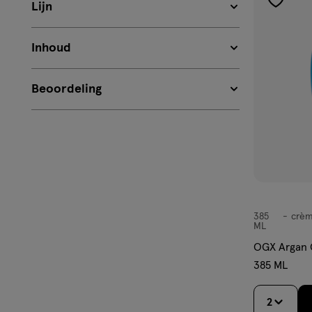
Lijn
toevoe
aan
verlangl
Inhoud
Beoordeling
385
crè
crème
ML
OGX Argan O
385 ML
2