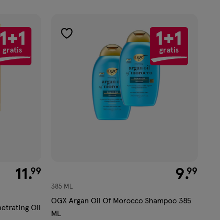
1+1
1+1
toevoegen
gratis
gratis
aan
verlanglijst
€ 11.99
11
.
€ 9.99
9
.
99
99
385 ML
OGX Argan Oil Of Morocco Shampoo 385
etrating Oil
ML