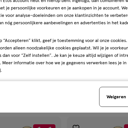
jn Etos account hebt en hierop bent ingelogd, dan combineren w
t je persoonlijke voorkeuren en je aankopen in je account. W
ie voor analyse-doeleinden om onze klantinzichten te verbeter
an nóg persoonlijkere aanbevelingen en advertenties in het kade
 “Accepteren” klikt, geef je toestemming voor al onze cookies. 
rden alleen noodzakelijke cookies geplaatst. Wil je je voorkeur
s dan voor “Zelf instellen”. Je kan je keuze altijd wijzigen of int
€ 11.99
11
.
99
. Meer informatie over hoe we je gegevens verwerken lees je in
385 ML
d
.
t Miracle Hair Mask 300 ML
OGX ProGrowth & Peptide Con
385 ML
Weigeren
Toevoegen
Toevoegen
2
verhoog aantal met één
,
Bijna uitverkocht!
Er zi
verh