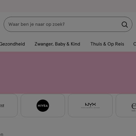
Zoeken
Interactie
met
Gezondheid
Zwanger, Baby & Kind
Thuis & Op Reis
C
dit
veld
opent
een
volledig
venster
met
geavanceerde
zoekopties
en