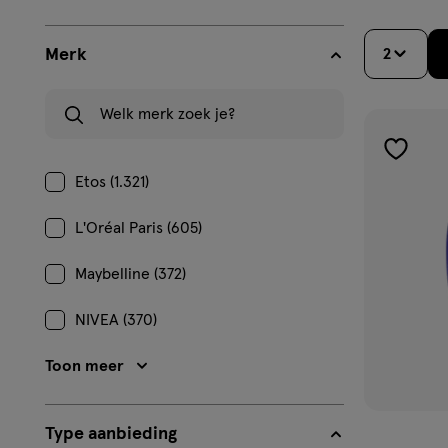
Merk
2
Welk merk zoek je?
toevoe
Etos (1.321)
aan
verlangl
L'Oréal Paris (605)
Maybelline (372)
NIVEA (370)
Toon meer
Type aanbieding