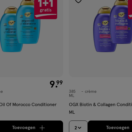
1+1
gen
toevoegen
gratis
aan
ijst
verlanglijst
€ 9.99
9
.
99
me
385
crème
crème
ML
il Of Morocco Conditioner
OGX Biotin & Collagen Condition
ML
Toevoegen
Toevoegen
2
verhoog aantal met één
,
Bijna uitverkocht!
Er zi
verh