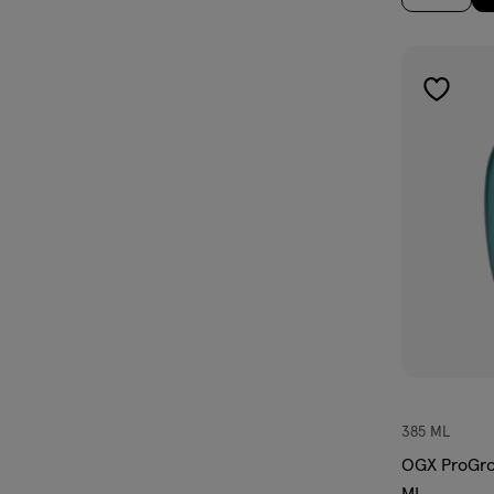
toevoe
aan
verlangl
385 ML
OGX ProGro