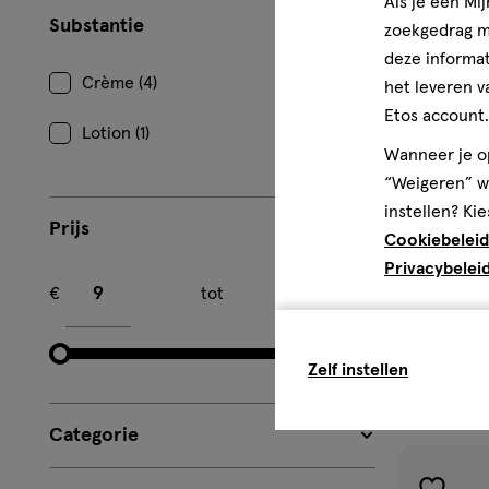
Als je een Mi
Substantie
zoekgedrag me
deze informat
Crème (4)
het leveren v
Etos account.
Lotion (1)
Wanneer je op
“Weigeren” wo
instellen? Kie
Prijs
Cookiebeleid
300 ML
Privacybelei
Minimum bedrag
Maximum bedrag
€
tot
€
OGX Coconu
Zelf instellen
2
Categorie