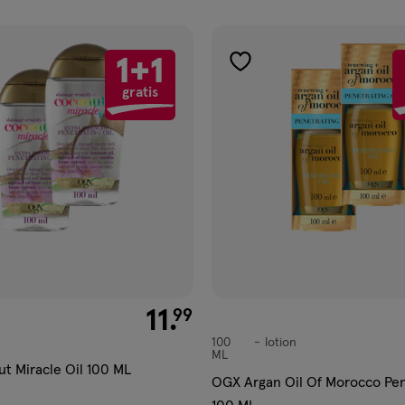
ucten
1+1
gen
toevoegen
gratis
aan
ijst
verlanglijst
€ 11.99
11
.
99
100
lotion
lotion
ML
 Miracle Oil 100 ML
OGX Argan Oil Of Morocco Pen