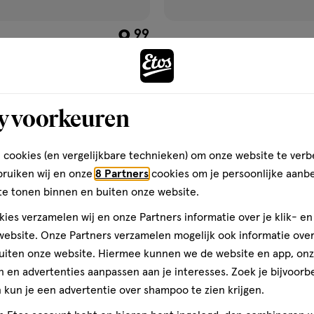
€ 9.99
9
.
99
me
385 ML
OGX Nourishing Coconut Mil
an Keratin Smooth Conditioner
385 ML
y voorkeuren
Toevoegen
Toevoegen
2
verhoog aantal met één
,
Bijna uitverkocht!
Er zi
verh
 cookies (en vergelijkbare technieken) om onze website te verb
bruiken wij en onze
8 Partners
cookies om je persoonlijke aanb
te tonen binnen en buiten onze website.
Gratis
bezorging vanaf €35
Gratis
retour binnen 30 dag
ies verzamelen wij en onze Partners informatie over je klik- e
ebsite. Onze Partners verzamelen mogelijk ook informatie over 
uiten onze website. Hiermee kunnen we de website en app, on
1+1
 en advertenties aanpassen aan je interesses. Zoek je bijvoorb
gen
toevoegen
kun je een advertentie over shampoo te zien krijgen.
gratis
aan
ijst
verlanglijst