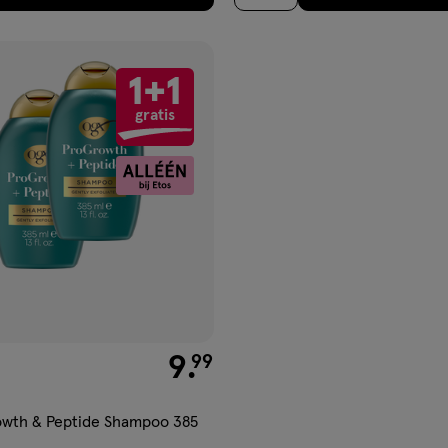
1+1
gen
gratis
ijst
€ 9.99
9
.
99
wth & Peptide Shampoo 385