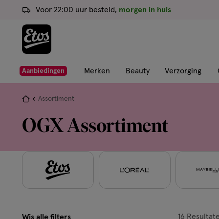
ga
Voor 22:00 uur besteld,
morgen in huis
naar
de
hoofd
content
ga
Merken
Beauty
Verzorging
Aanbiedingen
naar
de
Je
Assortiment
zoekbalk
bent
OGX Assortiment
ga
hier:
naar
de
footer
16
Resultat
Wis alle filters