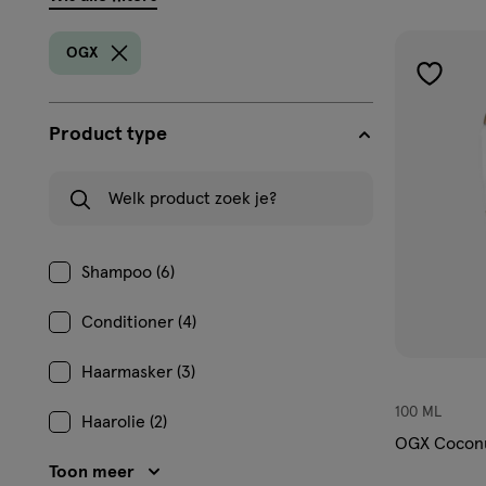
filters
prod
OGX
toevoe
aan
Product type
verlangl
Welk product zoek je?
Shampoo (6)
Conditioner (4)
Haarmasker (3)
100 ML
Haarolie (2)
OGX Coconut
Toon meer