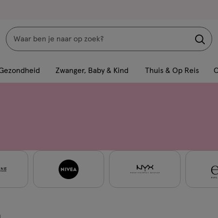
Zoeken
Interactie
met
Gezondheid
Zwanger, Baby & Kind
Thuis & Op Reis
C
dit
veld
opent
een
volledig
venster
met
geavanceerde
zoekopties
n