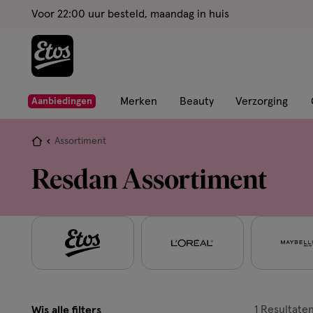
ga
Voor 22:00 uur besteld, maandag in huis
naar
de
hoofd
content
ga
Merken
Beauty
Verzorging
Aanbiedingen
naar
de
Je
Assortiment
zoekbalk
bent
Resdan Assortiment
ga
hier:
naar
de
footer
1
Resultate
Wis alle filters