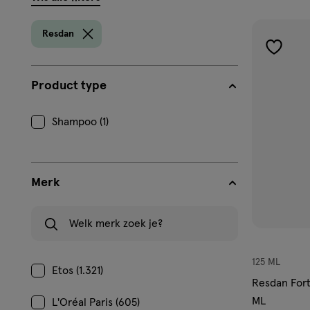
filters
prod
Resdan
toevoe
aan
Product type
verlangl
Shampoo (1)
Merk
Welk merk zoek je?
125 ML
Etos (1.321)
Resdan Fort
ML
L'Oréal Paris (605)