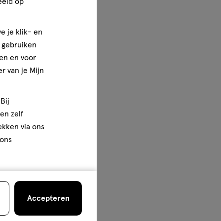
eeld op
e je klik- en
e gebruiken
en en voor
r van je Mijn
Bij
en zelf
rekken via ons
 ons
Accepteren