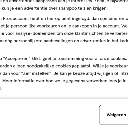
 en advertenties aanpassen aan je interesses. Zoek je bijvoorb
kun je een advertentie over shampoo te zien krijgen.
jn Etos account hebt en hierop bent ingelogd, dan combineren w
t je persoonlijke voorkeuren en je aankopen in je account. W
ie voor analyse-doeleinden om onze klantinzichten te verbeter
an nóg persoonlijkere aanbevelingen en advertenties in het kade
 “Accepteren” klikt, geef je toestemming voor al onze cookies. 
rden alleen noodzakelijke cookies geplaatst. Wil je je voorkeur
s dan voor “Zelf instellen”. Je kan je keuze altijd wijzigen of int
. Meer informatie over hoe we je gegevens verwerken lees je in
d
.
Weigeren