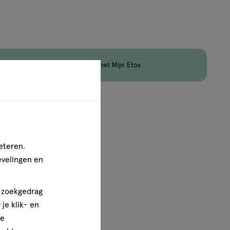
jn nog maar 13 producten op voorraad.
en
Korting
op Etos Merk met Mijn Etos
1
van
1
eteren.
evelingen en
n zoekgedrag
je klik- en
ze