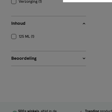
Verzorging (1)
Inhoud
125 ML (1)
Beoordeling
500+ winkels
, altijd in de
Trending
produc