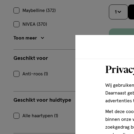
Maybelline (372)
1
NIVEA (370)
Toon meer
Geschikt voor
Privac
Anti-roos (1)
Wij gebruiken
Daarnaast ge
Geschikt voor huidtype
advertenties 
Met deze cook
Alle haartypen (1)
binnen onze w
zoekgedrag b