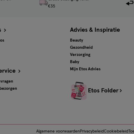
€35
s
Advies & Inspiratie
tos
Beauty
Gezondheid
Verzorging
Baby
Mijn Etos Advies
ervice
 vragen
 bezorgen
Etos Folder
Algemene voorwaarden
Privacybeleid
Cookiebeleid
Toe