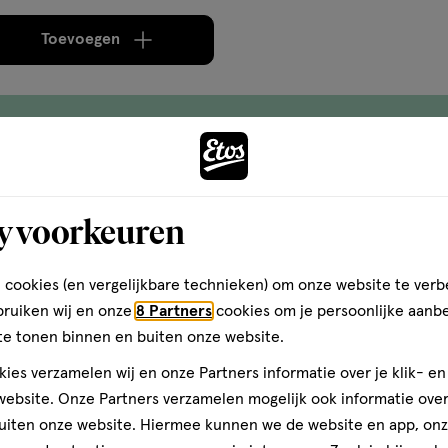
Toevoegen
verhoog aantal met één
,
Bijna uitverkocht!
Er zi
Gratis
bezorging vanaf €35
Gratis
retour binnen 30 dag
y voorkeuren
 cookies (en vergelijkbare technieken) om onze website te verb
bruiken wij en onze
8 Partners
cookies om je persoonlijke aanb
te tonen binnen en buiten onze website.
ies verzamelen wij en onze Partners informatie over je klik- e
ebsite. Onze Partners verzamelen mogelijk ook informatie over 
uiten onze website. Hiermee kunnen we de website en app, on