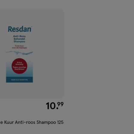
ucten
gen
ijst
€ 10.99
10
.
99
e Kuur Anti-roos Shampoo 125