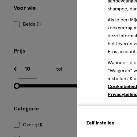
aanbevelingen
Voor wie
shampoo, dan 
Als je een Mi
Beide (1)
zoekgedrag me
deze informat
het leveren v
Prijs
Etos account.
Minimum bedrag
Maximum bedrag
Wanneer je op
€
tot
€
“Weigeren” wo
instellen? Kie
Cookiebeleid
Privacybelei
Categorie
Zelf instellen
Overig (1)