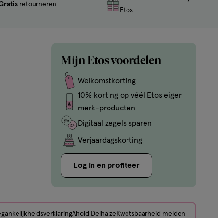
Gratis
retourneren
Etos
Mijn Etos voordelen
Welkomstkorting
10% korting op véél Etos eigen
merk-producten
Digitaal zegels sparen
Verjaardagskorting
Log in en profiteer
gankelijkheidsverklaring
Ahold Delhaize
Kwetsbaarheid melden