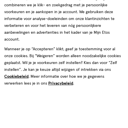
combineren we je klik- en zoekgedrag met je persoonlijke
voorkeuren en je aankopen in je account. We gebruiken deze
producten
informatie voor analyse-doeleinden om onze klantinzichten te
toevoegen
toevoegen
verbeteren en voor het leveren van nóg persoonlijkere
aan
aan
aanbevelingen en advertenties in het kader van je Mijn Etos
verlanglijst
verlanglijst
account.
Wanneer je op “Accepteren” klikt, geef je toestemming voor al
onze cookies. Bij “Weigeren” worden alleen noodzakelijke cookies
geplaatst. Wil je je voorkeuren zelf instellen? Kies dan voor “Zelf
instellen”. Je kan je keuze altijd wijzigen of intrekken via ons
Cookiebeleid
. Meer informatie over hoe we je gegevens
€ 9.99
9
.
€ 16.99
16
.
99
99
medisch
250
medisch
10
verwerken lees je in ons
Privacybeleid
.
medisch
medisch
hulpmiddel
ML
hulpmiddel
ML
hulpmiddel,
hulpmiddel,
Unicare Alles-in-1 Vloeistof voor
Unicare Vita+ oodruppels met
Zachte Contactlenzen
dexpanthenol 10 ML
Toevoegen
Toevoegen
1
1
verhoog aantal met één
,
Bijna uitverkocht!
verhoog aanta
Er zi