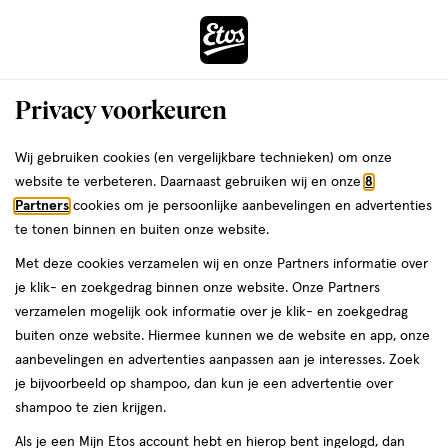
ga
Vandaag besteld, maandag in huis
naar
de
Menu
hoofd
Zoeken
Privacy voorkeuren
content
›
›
ga
Interactie
naar
Wij gebruiken cookies (en vergelijkbare technieken) om onze
Je
Assortiment
met
de
website te verbeteren. Daarnaast gebruiken wij en onze
8
bent
Unicare Assortiment
dit
zoekbalk
Partners
cookies om je persoonlijke aanbevelingen en advertenties
ers
Weleda
hier:
veld
ga
te tonen binnen en buiten onze website.
opent
naar
Met deze cookies verzamelen wij en onze Partners informatie over
een
de
je klik- en zoekgedrag binnen onze website. Onze Partners
volledig
footer
verzamelen mogelijk ook informatie over je klik- en zoekgedrag
venster
buiten onze website. Hiermee kunnen we de website en app, onze
met
aanbevelingen en advertenties aanpassen aan je interesses. Zoek
Filteren
(4)
Sorteer
1
geavanceerde
je bijvoorbeeld op shampoo, dan kun je een advertentie over
zoekopties
shampoo te zien krijgen.
Unicare
Als je een Mijn Etos account hebt en hierop bent ingelogd, dan