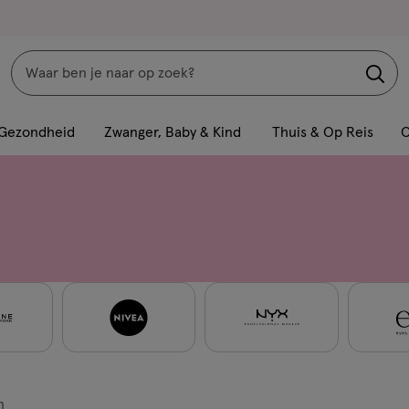
Zoeken
Interactie
met
Gezondheid
Zwanger, Baby & Kind
Thuis & Op Reis
C
dit
veld
opent
een
volledig
venster
met
geavanceerde
zoekopties
n