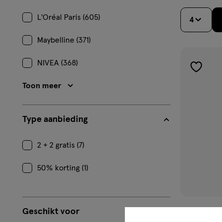
L'Oréal Paris (605)
4
Maybelline (371)
NIVEA (368)
toevoe
aan
Toon meer
verlangl
Type aanbieding
2 + 2 gratis (7)
50% korting (1)
Geschikt voor
75 ML