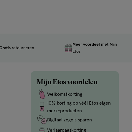
gingsproducten te vinden die aansluiten bij jouw
een zachte tandenborstel, bij Etos kun je rekenen op een
 jouw favoriete Zendium producten tegen een scherpe
aakt Etos het je gemakkelijk om te zorgen voor een
Meer voordeel
met Mijn
Gratis
retourneren
Etos
Mijn Etos voordelen
Welkomstkorting
10% korting op véél Etos eigen
merk-producten
Digitaal zegels sparen
Verjaardagskorting