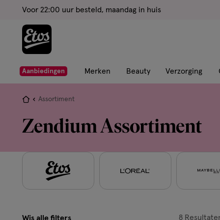
ga
Voor 22:00 uur besteld, maandag in huis
naar
de
hoofd
content
ga
Merken
Beauty
Verzorging
Aanbiedingen
naar
de
Je
Assortiment
zoekbalk
bent
Zendium Assortiment
ga
hier:
naar
de
footer
8
Resultate
Wis alle filters