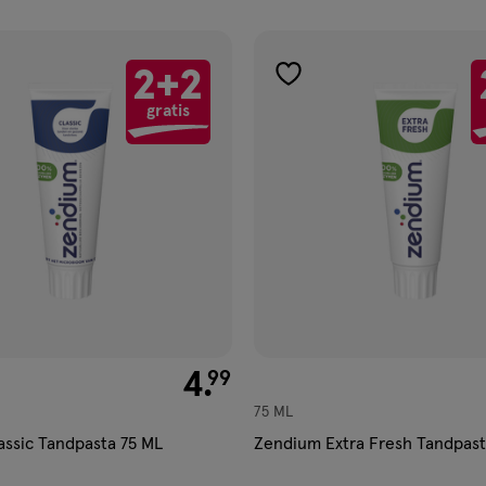
ucten
2+2
gen
toevoegen
gratis
aan
ijst
verlanglijst
€ 4.99
4
.
99
75 ML
ssic Tandpasta 75 ML
Zendium Extra Fresh Tandpast