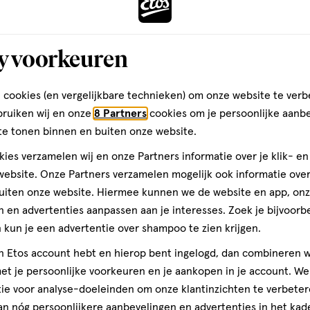
ior 5-12 jaar Tandpasta 75 ML
Zendium Fresh+White Tandpas
y voorkeuren
Toevoegen
Toevoegen
4
verhoog aantal met één
,
Limiet bereikt.
Je kan m
verh
 cookies (en vergelijkbare technieken) om onze website te verb
bruiken wij en onze
8 Partners
cookies om je persoonlijke aanb
te tonen binnen en buiten onze website.
2+2
gen
toevoegen
ies verzamelen wij en onze Partners informatie over je klik- e
gratis
aan
ebsite. Onze Partners verzamelen mogelijk ook informatie over 
ijst
verlanglijst
uiten onze website. Hiermee kunnen we de website en app, on
 en advertenties aanpassen aan je interesses. Zoek je bijvoorb
kun je een advertentie over shampoo te zien krijgen.
jn Etos account hebt en hierop bent ingelogd, dan combineren w
t je persoonlijke voorkeuren en je aankopen in je account. W
ie voor analyse-doeleinden om onze klantinzichten te verbeter
an nóg persoonlijkere aanbevelingen en advertenties in het kade