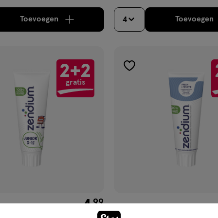
Toevoegen
Toevoegen
4
verhoog aantal met één
,
Limiet bereikt.
Je kan m
verh
2+2
gen
toevoegen
gratis
aan
ijst
verlanglijst
€ 4.99
4
.
99
75 ML