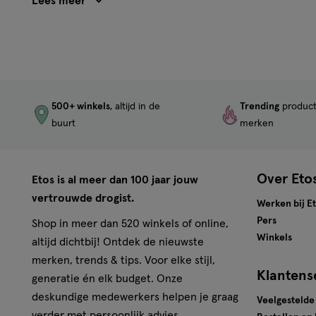
Zendium producten kopen b
Bij Etos vind je een uitgebreid assortiment van Zendium
persoonlijke behoeften. Of je nu op zoek bent naar een 
breed aanbod van Zendium producten. Bovendien biedt Et
prijs kunt aanschaffen. Met deskundig advies in
dichtstbi
500+ winkels
, altijd in de
Trending
produc
optimale mondverzorging met de kwalitatieve producten
buurt
merken
Over Eto
Etos is al meer dan 100 jaar jouw
vertrouwde drogist.
Werken bij E
Pers
Shop in meer dan 520 winkels of online,
Winkels
altijd dichtbij! Ontdek de nieuwste
merken, trends & tips. Voor elke stijl,
Klantens
generatie én elk budget. Onze
deskundige medewerkers helpen je graag
Veelgestelde
verder met persoonlijk advies.