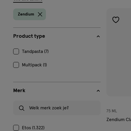
filters
prod
Zendium
toevoe
aan
Product type
verlangl
Tandpasta (7)
Multipack (1)
Merk
Welk merk zoek je?
75 ML
Zendium Cla
Etos (1.322)