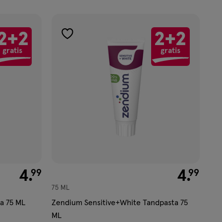
2+2
2+2
toevoegen
gratis
gratis
aan
verlanglijst
€ 4.99
4
.
€ 4.99
4
.
99
99
75 ML
a 75 ML
Zendium Sensitive+White Tandpasta 75
ML