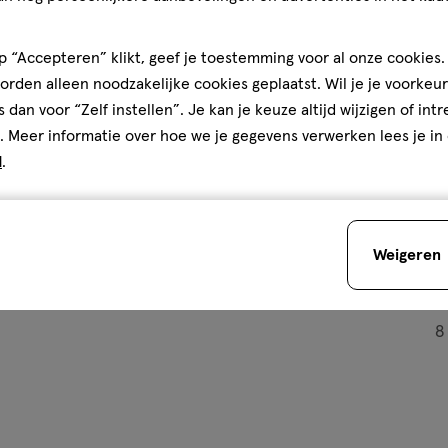
€ 4.99
4
.
va
99
2
 “Accepteren” klikt, geef je toestemming voor al onze cookies. 
6 stuks x 75 ML
6
rden alleen noodzakelijke cookies geplaatst. Wil je je voorkeur
stuks
dvlees Protect Tandpasta 75
Zendium Classic Tandpasta 75 ML
s dan voor “Zelf instellen”. Je kan je keuze altijd wijzigen of int
x
Multipack 6 stuks
. Meer informatie over hoe we je gegevens verwerken lees je in
75
ML,
d
.
Toevoegen
Toevoegen
1
verhoog aantal met één
,
Bijna uitverkocht!
Er zi
verh
Weigeren
Gratis
bezorging vanaf €35
Gratis
retour binnen 30 dag
8