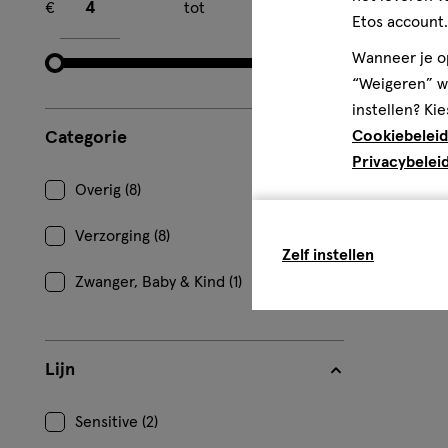
€
tot
€
Etos account.
Wanneer je op
75 ML
“Weigeren” wo
Zendium Tan
instellen? Kie
ML
Cookiebeleid
Categorie
Privacybelei
4
Overig (8)
Verzorging (8)
Zelf instellen
Zwanger, Baby & Kind (1)
Lijn
Sensitive (2)