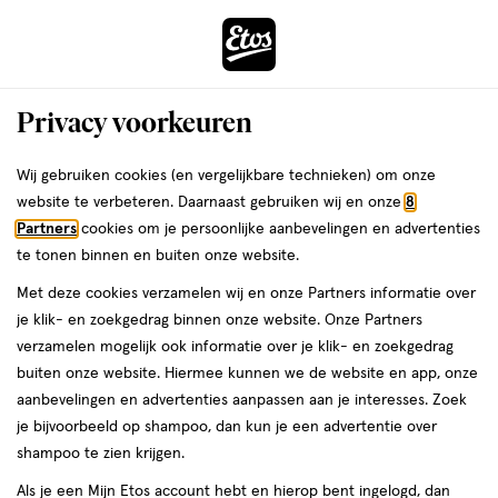
ga
Voor 22:00 uur besteld,
morgen in huis
naar
de
Menu
hoofd
Zoeken
Privacy voorkeuren
content
›
›
ga
Interactie
naar
Wij gebruiken cookies (en vergelijkbare technieken) om onze
Je
Zwanger, Baby & Kind
Eten & drinken
met
de
website te verbeteren. Daarnaast gebruiken wij en onze
8
bent
De Kleine Keuken Eten &
dit
zoekbalk
Partners
cookies om je persoonlijke aanbevelingen en advertenties
ers
Weleda
hier:
veld
ga
te tonen binnen en buiten onze website.
drinken
opent
naar
Met deze cookies verzamelen wij en onze Partners informatie over
een
de
je klik- en zoekgedrag binnen onze website. Onze Partners
Flesvoeding
Babyvoeding
Flessen
Babybekers
Bakjes & lepels
volledig
footer
verzamelen mogelijk ook informatie over je klik- en zoekgedrag
venster
buiten onze website. Hiermee kunnen we de website en app, onze
met
aanbevelingen en advertenties aanpassen aan je interesses. Zoek
geavanceerde
je bijvoorbeeld op shampoo, dan kun je een advertentie over
zoekopties
shampoo te zien krijgen.
Filteren
(2)
Sorteer
1
Als je een Mijn Etos account hebt en hierop bent ingelogd, dan