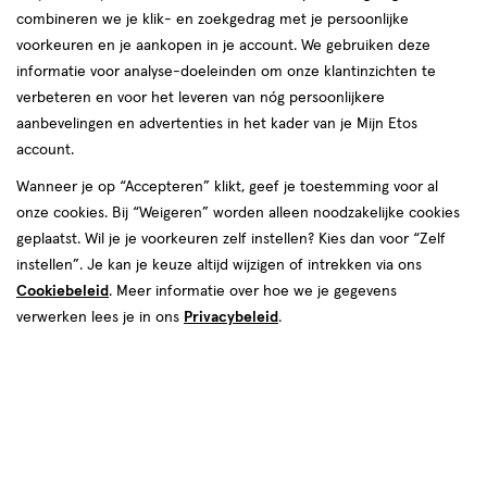
combineren we je klik- en zoekgedrag met je persoonlijke
voorkeuren en je aankopen in je account. We gebruiken deze
De Kleine Keuken
informatie voor analyse-doeleinden om onze klantinzichten te
verbeteren en voor het leveren van nóg persoonlijkere
producten
aanbevelingen en advertenties in het kader van je Mijn Etos
account.
toevoegen
toevoegen
Wanneer je op “Accepteren” klikt, geef je toestemming voor al
aan
aan
onze cookies. Bij “Weigeren” worden alleen noodzakelijke cookies
verlanglijst
verlanglijst
geplaatst. Wil je je voorkeuren zelf instellen? Kies dan voor “Zelf
instellen”. Je kan je keuze altijd wijzigen of intrekken via ons
Cookiebeleid
. Meer informatie over hoe we je gegevens
verwerken lees je in ons
Privacybeleid
.
€ 3.39
3
.
€ 3.29
3
.
39
29
Vanaf 12
140
140 GR
Vanaf
maanden
GR
De Kleine Keuken Bio Dadeltjes
12
De Kleine Keuken Bio Rozijntjes
Zonder Sulfiet 140 gram
maanden,
Zonder Sulfiet 140 gram