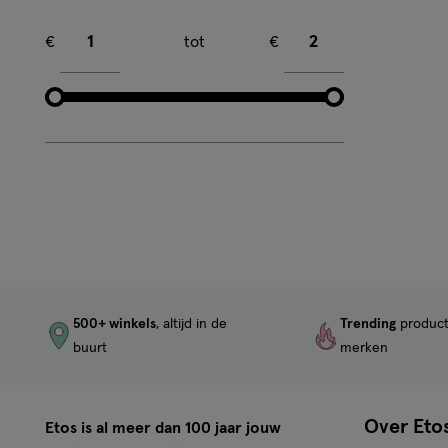
Minimum bedrag
Maximum bedrag
€
tot
€
500+ winkels
, altijd in de
Trending
produc
buurt
merken
Over Eto
Etos is al meer dan 100 jaar jouw