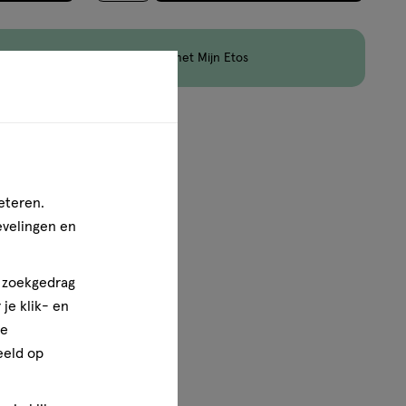
en
Korting
op Etos Merk met Mijn Etos
van
3
eteren.
evelingen en
n zoekgedrag
je klik- en
ze
eeld op