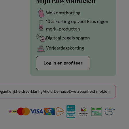
Mijn Etos voordelen
Welkomstkorting
10% korting op véél Etos eigen
merk-producten
Digitaal zegels sparen
Verjaardagskorting
Log in en profiteer
gankelijkheidsverklaring
Ahold Delhaize
Kwetsbaarheid melden