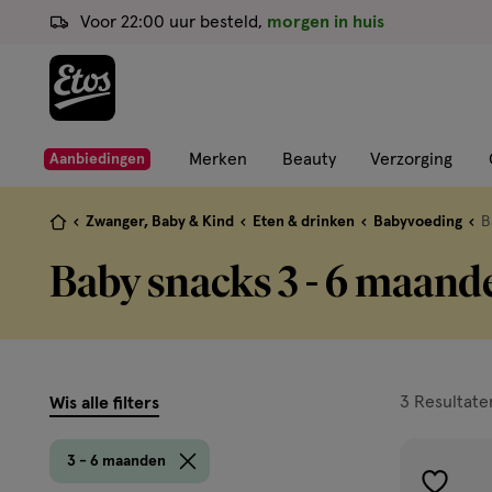
ga
Voor 22:00 uur besteld,
morgen in huis
naar
de
hoofd
content
ga
Merken
Beauty
Verzorging
Aanbiedingen
naar
de
Je
Zwanger, Baby & Kind
Eten & drinken
Babyvoeding
B
zoekbalk
bent
Baby snacks 3 - 6 maand
ga
hier:
naar
de
footer
filters
3
Resultate
Wis alle filters
prod
3 - 6 maanden