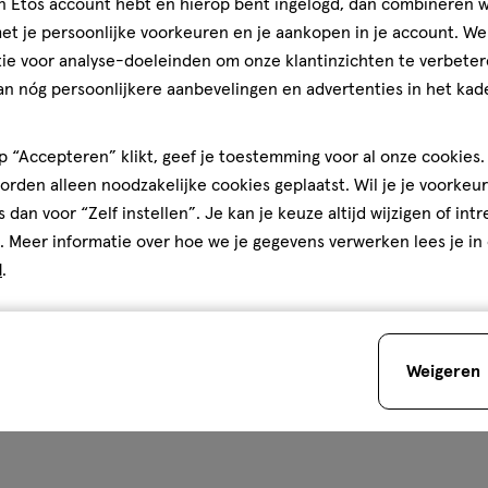
jn Etos account hebt en hierop bent ingelogd, dan combineren w
t je persoonlijke voorkeuren en je aankopen in je account. W
ie voor analyse-doeleinden om onze klantinzichten te verbeter
an nóg persoonlijkere aanbevelingen en advertenties in het kade
 “Accepteren” klikt, geef je toestemming voor al onze cookies. 
rden alleen noodzakelijke cookies geplaatst. Wil je je voorkeur
s dan voor “Zelf instellen”. Je kan je keuze altijd wijzigen of int
. Meer informatie over hoe we je gegevens verwerken lees je in
d
.
Weigeren