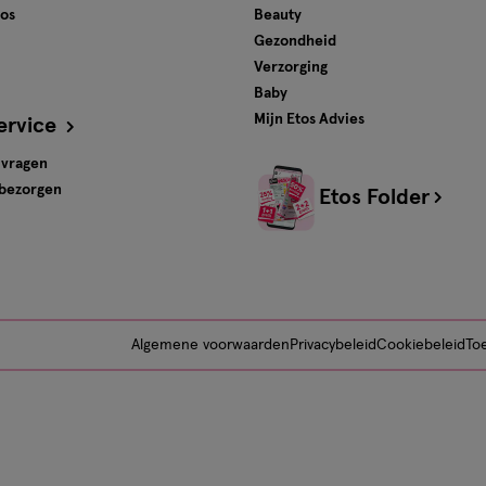
tos
Beauty
Gezondheid
Verzorging
Baby
Mijn Etos Advies
ervice
 vragen
 bezorgen
Etos Folder
Algemene voorwaarden
Privacybeleid
Cookiebeleid
Toe