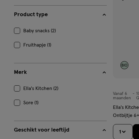
toevoe
aan
Product type
verlangl
Baby snacks (2)
Fruithapje (1)
Merk
Ella's Kitchen (2)
Vanaf 6
1
Vanaf
maanden
G
Sore (1)
6
Ella's Kitch
maanden,
Ontbijtje 6
Geschikt voor leeftijd
1