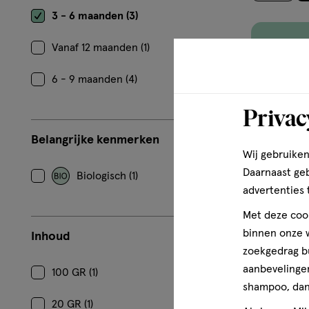
3 - 6 maanden (3)
Vanaf 12 maanden (1)
6 - 9 maanden (4)
Privac
Belangrijke kenmerken
Wij gebruiken
Daarnaast ge
Biologisch (1)
advertenties 
Met deze cook
binnen onze w
Inhoud
zoekgedrag b
aanbevelingen
100 GR (1)
shampoo, dan 
20 GR (1)