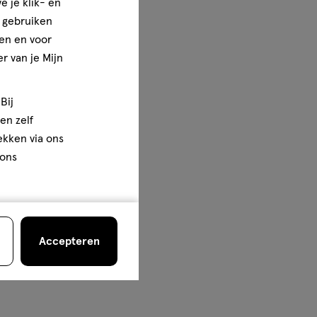
e je klik- en
e gebruiken
en en voor
r van je Mijn
Bij
en zelf
rekken via ons
 ons
Accepteren