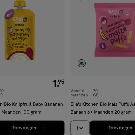
gen
toevoegen
aan
ijst
verlanglijst
€ 1.95
1
.
95
00
Vanaf 6
20
Vanaf
R
maanden
GR
6
en Bio Knijpfruit Baby Bananen
Ella's Kitchen Bio Maïs Puffs A
maanden,
+ Maanden 100 gram
Banaan 6+ Maanden 20 gram
Toevoegen
Toevoegen
1
verhoog aantal met één
,
Limiet bereikt.
Je kan m
verh