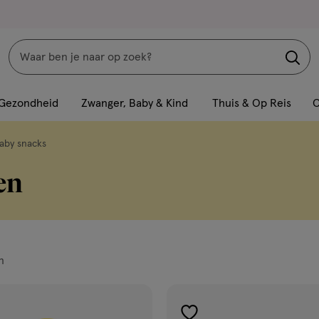
Zoeken
Interactie
met
Gezondheid
Zwanger, Baby & Kind
Thuis & Op Reis
C
dit
veld
aby snacks
opent
en
een
volledig
venster
met
geavanceerde
n
zoekopties
ucten