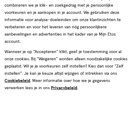
combineren we je klik- en zoekgedrag met je persoonlijke
Bruno Banani
voorkeuren en je aankopen in je account. We gebruiken deze
informatie voor analyse-doeleinden om onze klantinzichten te
producten
verbeteren en voor het leveren van nóg persoonlijkere
40%
40%
aanbevelingen en advertenties in het kader van je Mijn Etos
toevoegen
toevoegen
korting
korting
account.
aan
aan
verlanglijst
verlanglijst
Wanneer je op “Accepteren” klikt, geef je toestemming voor al
onze cookies. Bij “Weigeren” worden alleen noodzakelijke cookies
geplaatst. Wil je je voorkeuren zelf instellen? Kies dan voor “Zelf
instellen”. Je kan je keuze altijd wijzigen of intrekken via ons
Cookiebeleid
. Meer informatie over hoe we je gegevens
verwerken lees je in ons
Privacybeleid
.
van € 29.49 voor € 17.69
17
.
van € 27.49 voo
16
.
29
.
49
69
27
.
49
49
50
spray
30 ML
spray
ML
Bruno Banani Vanilla Muse Eau
Bruno Banani Woman Eau De
De Parfum 30 ML
Toilette 50 ML
Toevoegen
Toevoegen
1
1
verhoog aantal met één
,
Bijna uitverkocht!
verhoog aanta
Er zi