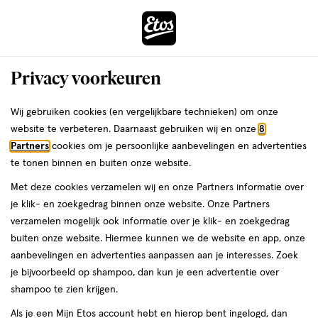
ga
Voor 22:00 uur besteld, maandag in huis
naar
de
Menu
hoofd
Zoeken
Privacy voorkeuren
content
›
›
ga
Interactie
naar
Wij gebruiken cookies (en vergelijkbare technieken) om onze
Je
Beauty
met
de
website te verbeteren. Daarnaast gebruiken wij en onze
8
bent
Bruno Banani Beauty
dit
zoekbalk
Partners
cookies om je persoonlijke aanbevelingen en advertenties
ers
Weleda
hier:
veld
ga
te tonen binnen en buiten onze website.
opent
naar
Make-up
Parfum
Gezichtsverzorging
Haar
Sieraden
Gift sets
Met deze cookies verzamelen wij en onze Partners informatie over
een
de
je klik- en zoekgedrag binnen onze website. Onze Partners
volledig
footer
verzamelen mogelijk ook informatie over je klik- en zoekgedrag
venster
buiten onze website. Hiermee kunnen we de website en app, onze
met
aanbevelingen en advertenties aanpassen aan je interesses. Zoek
geavanceerde
je bijvoorbeeld op shampoo, dan kun je een advertentie over
zoekopties
Filteren
(15)
Sorteer
1
shampoo te zien krijgen.
Als je een Mijn Etos account hebt en hierop bent ingelogd, dan