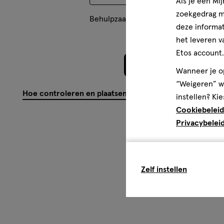
Als je een Mi
geuren voor mannen en vrouwen van Bruno Banani.
zoekgedrag me
Behulpzaam?
(
0
)
(
0
)
Mel
deze informat
het leveren v
Etos account.
Meer laden
Wanneer je op
“Weigeren” wo
Hoe controleren en plaatsen wij reviews?
instellen? Kie
Cookiebeleid
Privacybelei
Zelf instellen