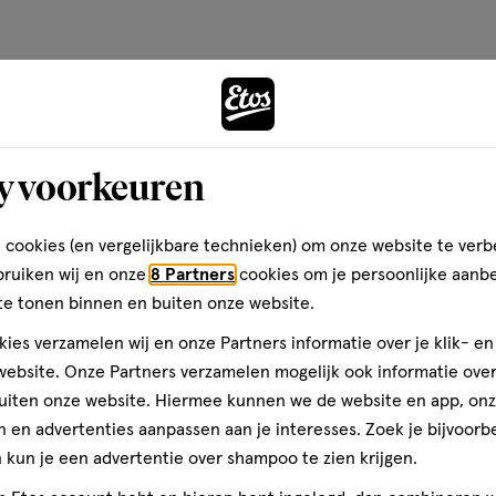
emen en een warme, romige basis
te
te
te
rdelen
beoordelen
beoordelen
beoordelen
met
met
met
Andere
3
4
5
ren.
sterren.
sterren.
sterren.
ar een zachte, zoete en
rmee
Hiermee
Hiermee
Hiermee
y voorkeuren
n
open
open
open
teren op
Recentste
toevoegen
je
je
je
aan
een
een
een
verlanglijst
 cookies (en vergelijkbare technieken) om onze website te verb
ier.
enformulier.
vragenformulier.
vragenformulier.
vragenformulier.
RANCE
bruiken wij en onze
8 Partners
cookies om je persoonlijke aanb
 ·HYDROXYCITRONELLAL
te tonen binnen en buiten onze website.
Kwaliteit
ICYLATE ·BUTYL
Kwaliteit, 5.0 van 5
5.0
ies verzamelen wij en onze Partners informatie over je klik- e
L ·BHT ·ALPHA-ISOMETHYL
je.
ebsite. Onze Partners verzamelen mogelijk ook informatie over 
Prijs
) ·EXT. VIOLET 2 (CI 60730).
uiten onze website. Hiermee kunnen we de website en app, on
Prijs, 5.0 van 5
5.0
 en advertenties aanpassen aan je interesses. Zoek je bijvoorb
Gebruiksgemak
kun je een advertentie over shampoo te zien krijgen.
Gebruiksgemak, 5.0 van 5
5.0
leiden en ontdek de wereld van
L