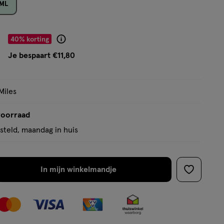
 ML
op
basis
van
r € 17.69
40% korting
Product
7
badge
Je bespaart €11,80
reviews
tooltip
Miles
voorraad
teld, maandag in huis
In mijn winkelmandje
verhoog
toevoege
aantal
aan
met
verlanglijs
één