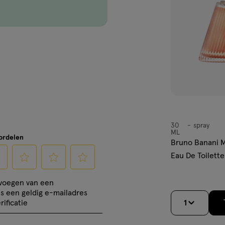
sia, lelietje-van-dalen, vanille
r
 Eau de Toilette?
30
spray
spray
ig
ML
oordelen
Bruno Banani 
 en zacht
Eau De Toilett
cteer
Selecteer
Selecteer
Selecteer
evoegen van een
om
om
om
is een geldig e-mailadres
tte?
het
het
het
rificatie
1
el
artikel
artikel
artikel