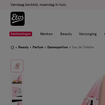
ga
Vandaag besteld, maandag in huis
naar
de
hoofd
content
ga
Merken
Beauty
Verzorging
Aanbiedingen
naar
de
Je
Beauty
Parfum
Damesparfum
Eau de Toilette
zoekbalk
bent
ga
hier:
naar
de
footer