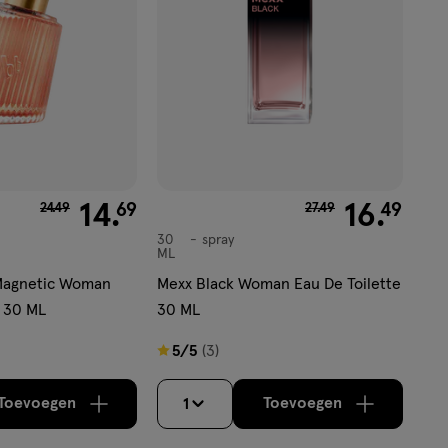
van € 24.49 voor € 14.69
14
.
van € 27.49 voor € 1
16
.
69
49
24
.
49
27
.
49
30
spray
spray
ML
Magnetic Woman
Mexx Black Woman Eau De Toilette
e 30 ML
30 ML
5
5/5
(3)
van
5
Toevoegen
Toevoegen
1
verhoog aantal met één
,
Bijna uitverkocht!
verhoog aantal m
Er zijn nog
sterren