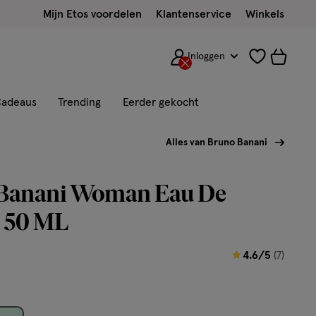
Mijn Etos voordelen
Klantenservice
Winkels
Inloggen
adeaus
Trending
Eerder gekocht
Alles van Bruno Banani
Banani Woman Eau De
e 50 ML
4.6
4.6/5
(7)
van
5
sterren