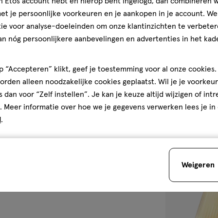
jn Etos account hebt en hierop bent ingelogd, dan combineren w
t je persoonlijke voorkeuren en je aankopen in je account. W
30
spray
spray
den
ML
ie voor analyse-doeleinden om onze klantinzichten te verbeter
Bruno Banani 
an nóg persoonlijkere aanbevelingen en advertenties in het kade
Eau De Parfum
 “Accepteren” klikt, geef je toestemming voor al onze cookies. 
rden alleen noodzakelijke cookies geplaatst. Wil je je voorkeur
1
s dan voor “Zelf instellen”. Je kan je keuze altijd wijzigen of int
. Meer informatie over hoe we je gegevens verwerken lees je in
d
.
toevoegen
aan
Weigeren
verlanglijst