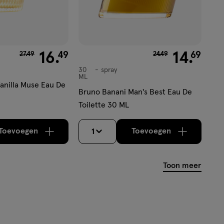
van € 27.49 voor € 16.49
16
.
van € 24.49 voor € 1
14
.
49
69
27
.
49
24
.
49
30
spray
spray
ML
anilla Muse Eau De
Bruno Banani Man's Best Eau De
Toilette 30 ML
Toevoegen
Toevoegen
1
verhoog aantal met één
,
Bijna uitverkocht!
verhoog aantal m
Er zijn nog
Toon meer