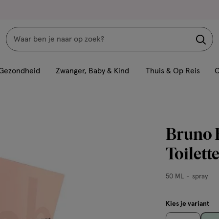
Zoeken
Interactie
met
Gezondheid
Zwanger, Baby & Kind
Thuis & Op Reis
C
dit
veld
opent
een
Bruno 
volledig
venster
Toilett
met
geavanceerde
50
50 ML
spray
zoekopties
ML,
spray
Kies je variant