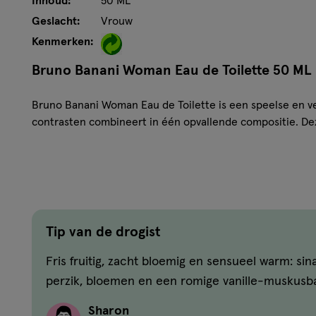
Inhoud:
50 ML
Geslacht:
Vrouw
Kenmerken:
Bruno Banani Woman Eau de Toilette 50 ML
Bruno Banani Woman Eau de Toilette is een speelse en ve
contrasten combineert in één opvallende compositie. Dez
zelfverzekerde vrouwen die hun eigen regels bepalen e
vrouwelijke geur dragen.
De geur opent fris en fruitig met zoete sinaasappel, klim
levendige start. In het hart zorgen perzik, fresia en leli
bloemige en licht zoete touch. De basis van vanille en w
Tip van de drogist
warme, sensuele en comfortabele finish die subtiel op de 
Fris fruitig, zacht bloemig en sensueel warm: sin
Kenmerken
perzik, bloemen en een romige vanille-muskusba
Speelse en vrouwelijke eau de toilette voor dames
Sharon