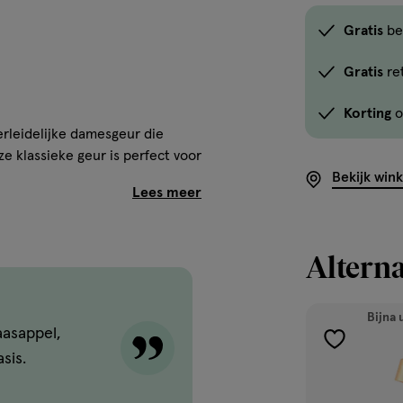
Gratis
be
Gratis
re
Korting
o
rleidelijke damesgeur die
e klassieke geur is perfect voor
n graag een ondeugende,
Bekijk win
op en waterlelie voor een
Alterna
etje-van-dalen voor een zachte,
itte muskus geeft de geur een
huid blijft hangen.
Bijna 
aasappel,
toevoegen
sis.
aan
verlanglijst