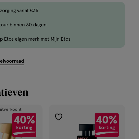
,
Bijna
zorging vanaf €35
uitverkocht!
tour binnen 30 dagen
Er
zijn
p Etos eigen merk met Mijn Etos
nog
maar
24
kelvoorraad
producten
op
voorraad.
tieven
uitverkocht
40%
40%
toevoegen
korting
korting
aan
verlanglijst