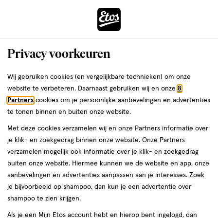
ga
Voor 22:00 uur besteld, maandag in huis
naar
de
Menu
hoofd
Zoeken
Privacy voorkeuren
content
›
›
ga
Interactie
naar
Wij gebruiken cookies (en vergelijkbare technieken) om onze
Je
Verzorging
Dermacare
Eucerin
Eucerin Lichaamsverzorging
met
de
website te verbeteren. Daarnaast gebruiken wij en onze
8
bent
Eucerin
dit
zoekbalk
Partners
cookies om je persoonlijke aanbevelingen en advertenties
ers
Weleda
hier:
veld
ga
te tonen binnen en buiten onze website.
Lichaamsverzorging
opent
naar
Met deze cookies verzamelen wij en onze Partners informatie over
een
de
je klik- en zoekgedrag binnen onze website. Onze Partners
volledig
footer
verzamelen mogelijk ook informatie over je klik- en zoekgedrag
venster
Filteren
(19)
Sorteer
buiten onze website. Hiermee kunnen we de website en app, onze
met
aanbevelingen en advertenties aanpassen aan je interesses. Zoek
geavanceerde
je bijvoorbeeld op shampoo, dan kun je een advertentie over
zoekopties
producten
shampoo te zien krijgen.
Als je een Mijn Etos account hebt en hierop bent ingelogd, dan
2e artikel
toevoegen
toevoegen