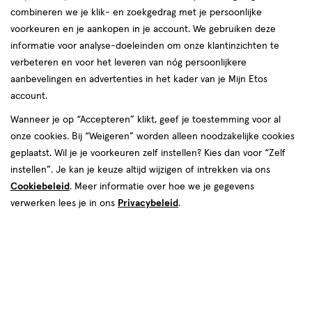
40%
combineren we je klik- en zoekgedrag met je persoonlijke
aan
aan
korting
voorkeuren en je aankopen in je account. We gebruiken deze
verlanglijst
verlanglijst
informatie voor analyse-doeleinden om onze klantinzichten te
verbeteren en voor het leveren van nóg persoonlijkere
aanbevelingen en advertenties in het kader van je Mijn Etos
account.
Wanneer je op “Accepteren” klikt, geef je toestemming voor al
€ 22.49
22
.
€ 18.49
18
.
49
49
onze cookies. Bij “Weigeren” worden alleen noodzakelijke cookies
198
zalf
250
gel
zalf
gel
GR
ML
geplaatst. Wil je je voorkeuren zelf instellen? Kies dan voor “Zelf
Eucerin Aquaphor
Eucerin DermoCapillaire
instellen”. Je kan je keuze altijd wijzigen of intrekken via ons
Huidherstellende Zalf
Kalmerende Urea Milde
Cookiebeleid
. Meer informatie over hoe we je gegevens
Grootverpakking 198 GR
Shampoo 250 ML
verwerken lees je in ons
Privacybeleid
.
Toevoegen
Toevoegen
1
1
verhoog aantal met één
,
Bijna uitverkocht!
verhoog aanta
Er zi
toevoegen
toevoegen
aan
aan
verlanglijst
verlanglijst