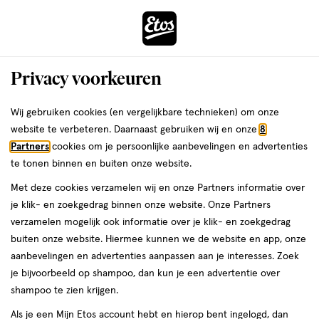
ga
Voor 22:00 uur besteld,
morgen in huis
naar
de
Menu
hoofd
Zoeken
Privacy voorkeuren
content
›
›
ga
Interactie
naar
Wij gebruiken cookies (en vergelijkbare technieken) om onze
Je
Eucerin Lichaamsverzorging
Alles van Eucerin
met
de
website te verbeteren. Daarnaast gebruiken wij en onze
8
bent
Eucerin Anti-Pigment Lichaamscrème
dit
zoekbalk
Partners
cookies om je persoonlijke aanbevelingen en advertenties
ers
Weleda
hier:
veld
ga
Specifieke Zones 200 ML
te tonen binnen en buiten onze website.
opent
naar
Met deze cookies verzamelen wij en onze Partners informatie over
een
de
200
200 ML
crème
je klik- en zoekgedrag binnen onze website. Onze Partners
volledig
ML,
footer
verzamelen mogelijk ook informatie over je klik- en zoekgedrag
venster
crème
buiten onze website. Hiermee kunnen we de website en app, onze
toevoegen
met
aanbevelingen en advertenties aanpassen aan je interesses. Zoek
aan
geavanceerde
je bijvoorbeeld op shampoo, dan kun je een advertentie over
verlanglijst
zoekopties
shampoo te zien krijgen.
Als je een Mijn Etos account hebt en hierop bent ingelogd, dan