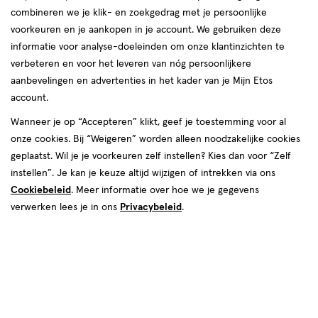
combineren we je klik- en zoekgedrag met je persoonlijke
Instellingen aanpassen
voorkeuren en je aankopen in je account. We gebruiken deze
informatie voor analyse-doeleinden om onze klantinzichten te
verbeteren en voor het leveren van nóg persoonlijkere
aanbevelingen en advertenties in het kader van je Mijn Etos
account.
Video
Wanneer je op “Accepteren” klikt, geef je toestemming voor al
€ 28.99
28
.
99
onze cookies. Bij “Weigeren” worden alleen noodzakelijke cookies
geplaatst. Wil je je voorkeuren zelf instellen? Kies dan voor “Zelf
Spaar 11 Air Miles
instellen”. Je kan je keuze altijd wijzigen of intrekken via ons
Cookiebeleid
. Meer informatie over hoe we je gegevens
Online bijna uitverkocht
verwerken lees je in ons
Privacybeleid
.
Vóór 22:00 uur besteld, morgen in huis
Beperkt beschikbaar in winkels
<p>Dit
product
is
1
In mijn winkelmandje
verhoog
niet