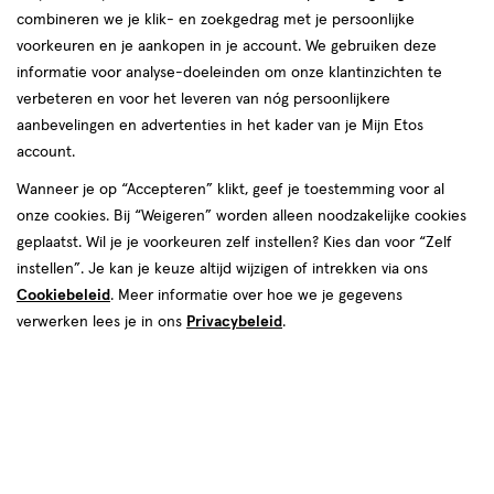
Vichy Dermablend kopen
combineren we je klik- en zoekgedrag met je persoonlijke
voorkeuren en je aankopen in je account. We gebruiken deze
Ben jij op zoek naar een make-up product met een egaliserende
informatie voor analyse-doeleinden om onze klantinzichten te
en zeer hoge dekking? Dan is Vichy Dermablend onmisbaar in jouw
verbeteren en voor het leveren van nóg persoonlijkere
beauty routine. Of je nu kiest voor een dekkende
foundation
of
aanbevelingen en advertenties in het kader van je Mijn Etos
een matte gezichtspoeder, bij Etos vind je altijd wat je zoekt!
account.
Vichy foundation
Wanneer je op “Accepteren” klikt, geef je toestemming voor al
onze cookies. Bij “Weigeren” worden alleen noodzakelijke cookies
De foundation van Vichy voldoet aan al jouw beautywensen. Deze
geplaatst. Wil je je voorkeuren zelf instellen? Kies dan voor “Zelf
langhoudende en waterproof foundation biedt optimale dekking
instellen”. Je kan je keuze altijd wijzigen of intrekken via ons
zonder dat het zwaar aanvoelt op de huid. Dankzij de verzorgende
Cookiebeleid
. Meer informatie over hoe we je gegevens
Snel shoppen
formule is Vichy Dermablend perfect geschikt voor de
gevoelige
verwerken lees je in ons
Privacybeleid
.
huid
. Zo bevat de foundation SPF25, zodat je huid niet alleen
straalt, maar tegelijkertijd ook beschermd is.
Aanbiedingen
Beauty
Vichy gezichtspoeder
Op zoek naar een gezichtspoeder die onzuiverheden en
Lichaams­verzorging
Gezichts­verzorging
oneffenheden moeiteloos camoufleert? Vichy Dermablend biedt