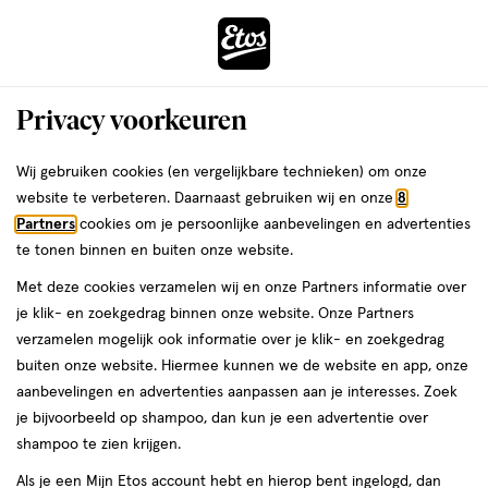
ga
Voor 22:00 uur besteld, maandag in huis
naar
de
Menu
hoofd
Zoeken
Privacy voorkeuren
content
›
›
ga
Interactie
naar
Wij gebruiken cookies (en vergelijkbare technieken) om onze
Je
...
Dermacare
Vichy
Vichy Productlijnen
Dermablend
met
de
website te verbeteren. Daarnaast gebruiken wij en onze
8
bent
Dermablend
dit
zoekbalk
Partners
cookies om je persoonlijke aanbevelingen en advertenties
ers
Weleda
hier:
veld
ga
te tonen binnen en buiten onze website.
opent
naar
Met deze cookies verzamelen wij en onze Partners informatie over
een
de
je klik- en zoekgedrag binnen onze website. Onze Partners
producten
volledig
footer
verzamelen mogelijk ook informatie over je klik- en zoekgedrag
venster
Controleer de spelling of probeer een andere zoekopdracht.
buiten onze website. Hiermee kunnen we de website en app, onze
met
aanbevelingen en advertenties aanpassen aan je interesses. Zoek
Waar ben je naar op zoek?
geavanceerde
je bijvoorbeeld op shampoo, dan kun je een advertentie over
zoekopties
shampoo te zien krijgen.
Als je een Mijn Etos account hebt en hierop bent ingelogd, dan