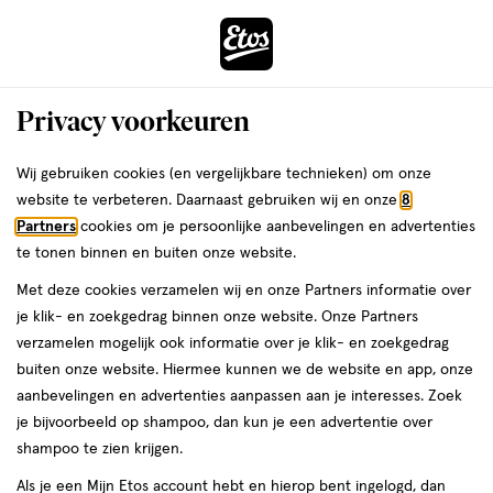
ga
Voor 22:00 uur besteld,
morgen in huis
naar
de
Menu
hoofd
Zoeken
Privacy voorkeuren
content
›
›
ga
Interactie
naar
Wij gebruiken cookies (en vergelijkbare technieken) om onze
Je
Verzorging
Gezichtsverzorging
Gezichtsreiniging
Face wash
met
de
website te verbeteren. Daarnaast gebruiken wij en onze
8
bent
Cleanser & Neutral Face
dit
zoekbalk
Partners
cookies om je persoonlijke aanbevelingen en advertenties
ers
Weleda
hier:
veld
ga
te tonen binnen en buiten onze website.
wash
opent
naar
Met deze cookies verzamelen wij en onze Partners informatie over
een
de
je klik- en zoekgedrag binnen onze website. Onze Partners
volledig
footer
verzamelen mogelijk ook informatie over je klik- en zoekgedrag
venster
buiten onze website. Hiermee kunnen we de website en app, onze
met
aanbevelingen en advertenties aanpassen aan je interesses. Zoek
geavanceerde
je bijvoorbeeld op shampoo, dan kun je een advertentie over
zoekopties
Filteren
(1)
Sorteer
1
shampoo te zien krijgen.
Als je een Mijn Etos account hebt en hierop bent ingelogd, dan