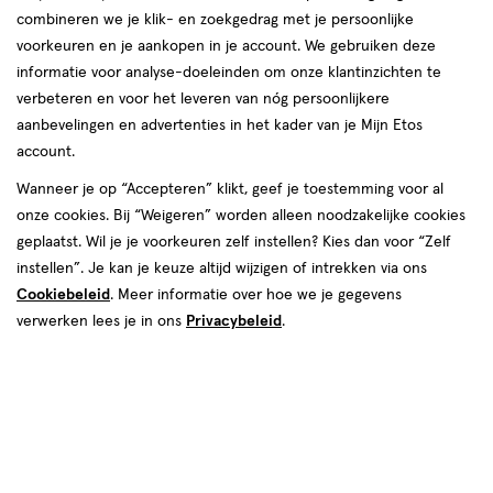
combineren we je klik- en zoekgedrag met je persoonlijke
Neutral
voorkeuren en je aankopen in je account. We gebruiken deze
informatie voor analyse-doeleinden om onze klantinzichten te
producten
verbeteren en voor het leveren van nóg persoonlijkere
aanbevelingen en advertenties in het kader van je Mijn Etos
2+2
toevoegen
gratis
account.
aan
verlanglijst
Wanneer je op “Accepteren” klikt, geef je toestemming voor al
onze cookies. Bij “Weigeren” worden alleen noodzakelijke cookies
geplaatst. Wil je je voorkeuren zelf instellen? Kies dan voor “Zelf
instellen”. Je kan je keuze altijd wijzigen of intrekken via ons
Cookiebeleid
. Meer informatie over hoe we je gegevens
verwerken lees je in ons
Privacybeleid
.
€ 11.99
11
.
99
150
lotion
lotion
ML
Neutral 0% Face Wash Lotion
150 ML
Stuur
bericht