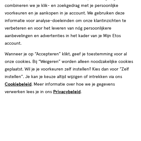
combineren we je klik- en zoekgedrag met je persoonlijke
voorkeuren en je aankopen in je account. We gebruiken deze
Zarqa
informatie voor analyse-doeleinden om onze klantinzichten te
verbeteren en voor het leveren van nóg persoonlijkere
producten
Bijna uitverkocht
aanbevelingen en advertenties in het kader van je Mijn Etos
account.
toevoegen
toevoegen
aan
aan
Wanneer je op “Accepteren” klikt, geef je toestemming voor al
verlanglijst
verlanglijst
onze cookies. Bij “Weigeren” worden alleen noodzakelijke cookies
geplaatst. Wil je je voorkeuren zelf instellen? Kies dan voor “Zelf
instellen”. Je kan je keuze altijd wijzigen of intrekken via ons
Cookiebeleid
. Meer informatie over hoe we je gegevens
verwerken lees je in ons
Privacybeleid
.
€ 15.49
15
.
€ 15.49
15
.
49
49
200
lotion
200
lotion
lotion
lotion
ML
ML
Zarqa Clear Skin Reinigingstonic
Zarqa Sensitive Reinigingstonic
200 ML
200 ML
Toevoegen
Toevoegen