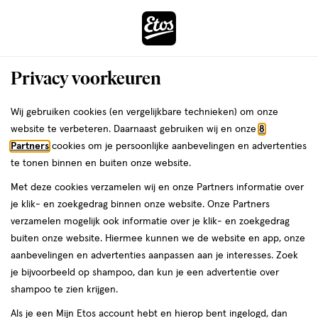
ga
Voor 22:00 uur besteld,
morgen in huis
naar
de
Menu
hoofd
Zoeken
Privacy voorkeuren
content
›
›
ga
Interactie
naar
Wij gebruiken cookies (en vergelijkbare technieken) om onze
Je
Verzorging
Gezichtsverzorging
Gezichtsreiniging
met
de
website te verbeteren. Daarnaast gebruiken wij en onze
8
Tonic & gezichtslotion
bent
dit
zoekbalk
Partners
cookies om je persoonlijke aanbevelingen en advertenties
ers
Weleda
hier:
Zarqa Tonic &
veld
ga
te tonen binnen en buiten onze website.
opent
naar
gezichtslotion
Met deze cookies verzamelen wij en onze Partners informatie over
een
de
je klik- en zoekgedrag binnen onze website. Onze Partners
volledig
footer
verzamelen mogelijk ook informatie over je klik- en zoekgedrag
venster
buiten onze website. Hiermee kunnen we de website en app, onze
met
aanbevelingen en advertenties aanpassen aan je interesses. Zoek
geavanceerde
je bijvoorbeeld op shampoo, dan kun je een advertentie over
zoekopties
shampoo te zien krijgen.
Filteren
(2)
Sorteer
1
Als je een Mijn Etos account hebt en hierop bent ingelogd, dan