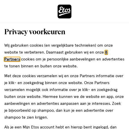
ga
Voor 22:00 uur besteld,
morgen in huis
naar
de
Menu
hoofd
Zoeken
Privacy voorkeuren
content
›
›
ga
Interactie
naar
Wij gebruiken cookies (en vergelijkbare technieken) om onze
Je
Verzorging
Gezichtsverzorging
met
de
website te verbeteren. Daarnaast gebruiken wij en onze
8
bent
Eczeem verzorging
dit
zoekbalk
Partners
cookies om je persoonlijke aanbevelingen en advertenties
ers
Weleda
hier:
veld
ga
te tonen binnen en buiten onze website.
opent
naar
Dagcrème
Nachtcrème
Gezichtscrème
Gezichtsserum
Oogcrè
Met deze cookies verzamelen wij en onze Partners informatie over
een
de
je klik- en zoekgedrag binnen onze website. Onze Partners
volledig
footer
verzamelen mogelijk ook informatie over je klik- en zoekgedrag
venster
Filteren
(1)
Sorteer
1
buiten onze website. Hiermee kunnen we de website en app, onze
met
aanbevelingen en advertenties aanpassen aan je interesses. Zoek
geavanceerde
je bijvoorbeeld op shampoo, dan kun je een advertentie over
zoekopties
Eczeem verzorging
shampoo te zien krijgen.
Als je een Mijn Etos account hebt en hierop bent ingelogd, dan