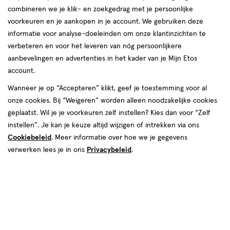
producten
combineren we je klik- en zoekgedrag met je persoonlijke
voorkeuren en je aankopen in je account. We gebruiken deze
toevoegen
informatie voor analyse-doeleinden om onze klantinzichten te
aan
verbeteren en voor het leveren van nóg persoonlijkere
verlanglijst
aanbevelingen en advertenties in het kader van je Mijn Etos
account.
Wanneer je op “Accepteren” klikt, geef je toestemming voor al
onze cookies. Bij “Weigeren” worden alleen noodzakelijke cookies
geplaatst. Wil je je voorkeuren zelf instellen? Kies dan voor “Zelf
€ 22.50
22
.
50
instellen”. Je kan je keuze altijd wijzigen of intrekken via ons
medisch
30
medisch
hulpmiddel
ML
Cookiebeleid
. Meer informatie over hoe we je gegevens
hulpmiddel,
Gladskin Eczemact Cream 30 ML
verwerken lees je in ons
Privacybeleid
.
Toevoegen
1
verhoog aantal met één
,
Bijna uitverkocht!
Er zi
Gratis
bezorging vanaf €35