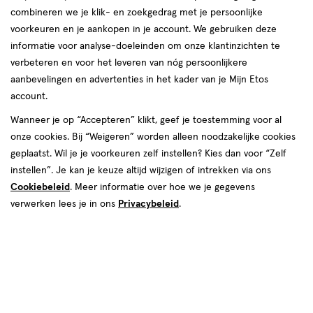
combineren we je klik- en zoekgedrag met je persoonlijke
Haarmousse
voorkeuren en je aankopen in je account. We gebruiken deze
informatie voor analyse-doeleinden om onze klantinzichten te
producten
verbeteren en voor het leveren van nóg persoonlijkere
1+1
1+1
aanbevelingen en advertenties in het kader van je Mijn Etos
toevoegen
toevoegen
gratis
gratis
account.
aan
aan
verlanglijst
verlanglijst
Wanneer je op “Accepteren” klikt, geef je toestemming voor al
onze cookies. Bij “Weigeren” worden alleen noodzakelijke cookies
geplaatst. Wil je je voorkeuren zelf instellen? Kies dan voor “Zelf
instellen”. Je kan je keuze altijd wijzigen of intrekken via ons
Cookiebeleid
. Meer informatie over hoe we je gegevens
verwerken lees je in ons
Privacybeleid
.
€ 11.79
11
.
€ 12.79
12
.
79
79
200 ML
200 ML
Umberto Giannini Curl Whip Curl
Umberto Giannini Curl Foam
Activating Mousse 200 ML
Anit-Frizz Styling Mousse 200 ML
Toevoegen
Toevoegen
2
2
verhoog aantal met één
,
Limiet bereikt.
verhoog aanta
Je kan m