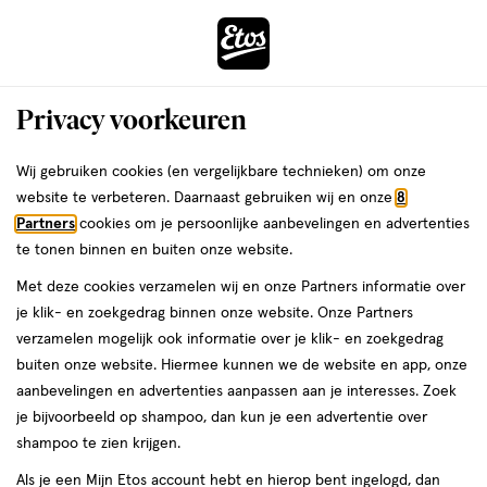
ga
Voor 22:00 uur besteld,
morgen in huis
naar
de
Menu
hoofd
Zoeken
Privacy voorkeuren
content
›
›
ga
Interactie
naar
Wij gebruiken cookies (en vergelijkbare technieken) om onze
Je
Verzorging
Haarverzorging
met
de
website te verbeteren. Daarnaast gebruiken wij en onze
8
bent
Haarmousse
dit
zoekbalk
Partners
cookies om je persoonlijke aanbevelingen en advertenties
ers
Weleda
hier:
veld
ga
te tonen binnen en buiten onze website.
opent
naar
Shampoo
Conditioner
Droogshampoo
Haarstyling
Haarverf
Haaro
Met deze cookies verzamelen wij en onze Partners informatie over
een
de
je klik- en zoekgedrag binnen onze website. Onze Partners
volledig
footer
verzamelen mogelijk ook informatie over je klik- en zoekgedrag
venster
buiten onze website. Hiermee kunnen we de website en app, onze
met
aanbevelingen en advertenties aanpassen aan je interesses. Zoek
geavanceerde
je bijvoorbeeld op shampoo, dan kun je een advertentie over
zoekopties
Filteren
(47)
Sorteer
1
shampoo te zien krijgen.
Als je een Mijn Etos account hebt en hierop bent ingelogd, dan