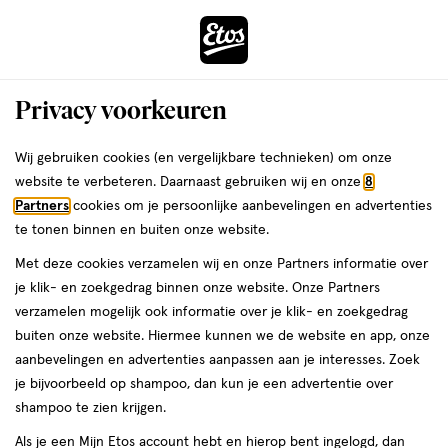
ga
Voor 22:00 uur besteld,
morgen in huis
naar
de
Menu
hoofd
Zoeken
Privacy voorkeuren
content
›
›
ga
Interactie
naar
Wij gebruiken cookies (en vergelijkbare technieken) om onze
Je
Verzorging
Haarverzorging
Haarserums
met
de
website te verbeteren. Daarnaast gebruiken wij en onze
8
bent
Styling spray
dit
zoekbalk
Partners
cookies om je persoonlijke aanbevelingen en advertenties
ers
Weleda
hier:
veld
ga
te tonen binnen en buiten onze website.
opent
naar
Met deze cookies verzamelen wij en onze Partners informatie over
een
de
je klik- en zoekgedrag binnen onze website. Onze Partners
Filteren
(1)
Sorteer
1
volledig
footer
verzamelen mogelijk ook informatie over je klik- en zoekgedrag
venster
buiten onze website. Hiermee kunnen we de website en app, onze
met
aanbevelingen en advertenties aanpassen aan je interesses. Zoek
geavanceerde
Styling spray
je bijvoorbeeld op shampoo, dan kun je een advertentie over
zoekopties
shampoo te zien krijgen.
producten
Als je een Mijn Etos account hebt en hierop bent ingelogd, dan