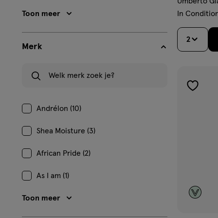
Umberto Gia
Toon meer
In Conditio
2
Merk
Welk merk zoek je?
toevoe
aan
Andrélon (10)
verlangl
Shea Moisture (3)
African Pride (2)
As I am (1)
Toon meer