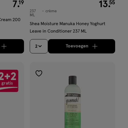
€ 7.19
7
.
€ 13.55
13
.
19
55
237
crème
crème
ML
 Cream 200
Shea Moisture Manuka Honey Yoghurt
Leave in Conditioner 237 ML
Toevoegen
2
jn nog maar 7 producten op voorraad.
oog aantal met één
,
Bijna uitverkocht!
Er zijn nog maar 23 pr
verhoog aantal met é
2+2
toevoegen
gratis
aan
verlanglijst