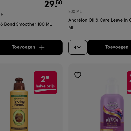
€ 29.50
29
.
50
200 ML
me
Andrélon Oil & Care Leave In
 6 Bond Smoother 100 ML
ML
Toevoegen
Toevoegen
4
verhoog aantal met één
,
Bijna uitverkocht!
Er zi
verh
e
2
gen
toevoegen
aan
halve prijs
ijst
verlanglijst