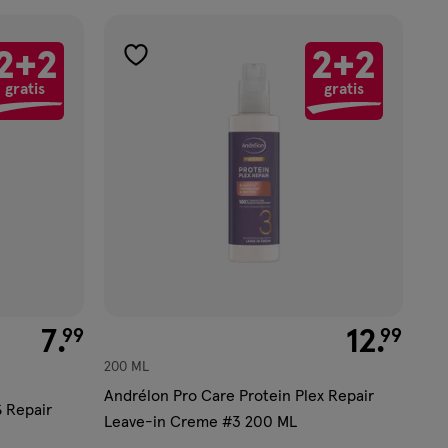
2+2
2+2
toevoegen
gratis
gratis
aan
verlanglijst
€ 7.99
7
.
€ 12.99
12
.
99
99
200 ML
Andrélon Pro Care Protein Plex Repair
 Repair
Leave-in Creme #3 200 ML