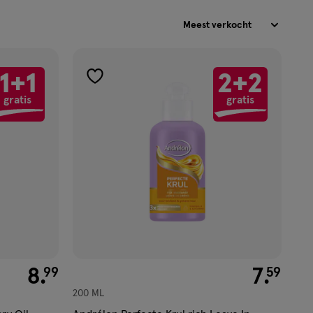
Sorteren
1+1
2+2
toevoegen
gratis
gratis
aan
verlanglijst
€ 8.99
8
.
€ 7.59
7
.
99
59
200 ML