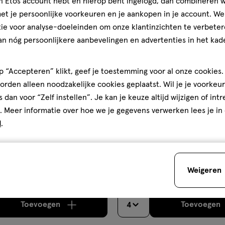
jn Etos account hebt en hierop bent ingelogd, dan combineren w
aan
halve prijs
t je persoonlijke voorkeuren en je aankopen in je account. W
ijst
verlanglijst
ie voor analyse-doeleinden om onze klantinzichten te verbeter
an nóg persoonlijkere aanbevelingen en advertenties in het kade
 “Accepteren” klikt, geef je toestemming voor al onze cookies. 
rden alleen noodzakelijke cookies geplaatst. Wil je je voorkeur
s dan voor “Zelf instellen”. Je kan je keuze altijd wijzigen of int
. Meer informatie over hoe we je gegevens verwerken lees je in
d
.
€ 15.89
15
.
89
on
200 ML
Andrélon Levendig Lang Leave
re Manuka Honey & Mafura Oil
Weigeren
200 ML
nditioner 326 ML
Toevoegen
Toevoegen
4
verhoog aantal met één
,
Bijna uitverkocht!
Er zi
verh