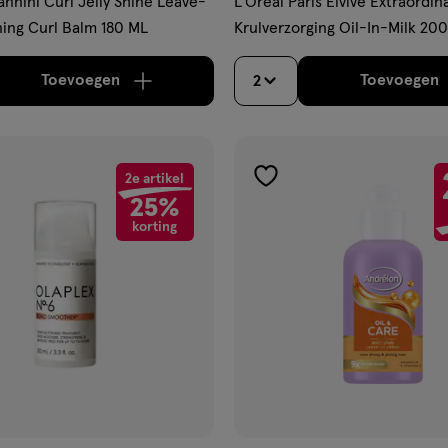
nnini Curl Jelly Shine Leave-
L'Oréal Paris Elvive Extraordin
ning Curl Balm 180 ML
Krulverzorging Oil-In-Milk 20
Toevoegen
Toevoegen
2
verhoog aantal met één
,
Limiet bereikt.
Je kan m
verh
2e artikel
gen
toevoegen
25%
aan
korting
ijst
verlanglijst