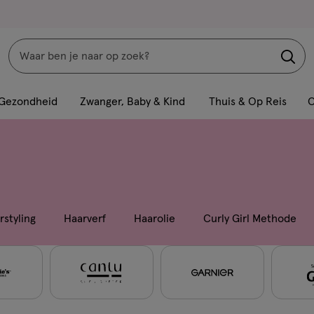
Zoeken
Interactie
met
Gezondheid
Zwanger, Baby & Kind
Thuis & Op Reis
C
dit
veld
opent
een
volledig
venster
rstyling
Haarverf
Haarolie
Curly Girl Methode
met
geavanceerde
zoekopties