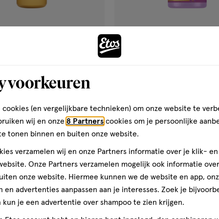
€ 6.99
6
.
99
me
200 ML
Andrélon Intense Repair Leav
y voorkeuren
ing Blends Avocado Olie &
200 ML
r Leave-In Crème 200 ML
 cookies (en vergelijkbare technieken) om onze website te verb
Toevoegen
Toevoegen
4
bruiken wij en onze
8 Partners
cookies om je persoonlijke aanb
verhoog aantal met één
,
Bijna uitverkocht!
Er zi
verh
te tonen binnen en buiten onze website.
ies verzamelen wij en onze Partners informatie over je klik- e
Gratis
bezorging vanaf €35
Gratis
retour binnen 30 dag
ebsite. Onze Partners verzamelen mogelijk ook informatie over 
uiten onze website. Hiermee kunnen we de website en app, on
 en advertenties aanpassen aan je interesses. Zoek je bijvoorb
kun je een advertentie over shampoo te zien krijgen.
e
2
gen
toevoegen