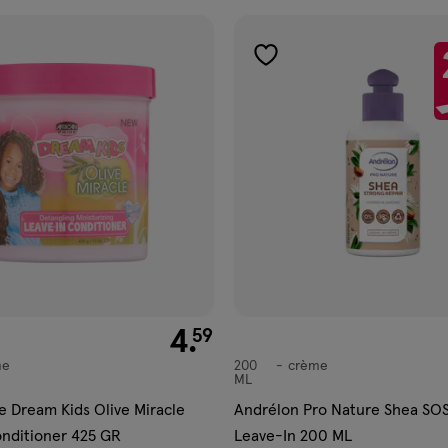
gen
toevoegen
aan
ijst
verlanglijst
€ 4.59
4
.
59
me
200
crème
crème
ML
de Dream Kids Olive Miracle
Andrélon Pro Nature Shea SOS
nditioner 425 GR
Leave-In 200 ML