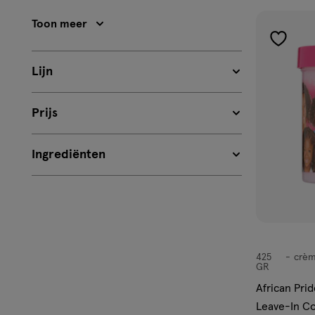
Beoordeling:
op
3
Toon meer
Beoordeling:
toevoe
2
aan
Lijn
verlangl
Prijs
Ingrediënten
425
crè
crème
GR
African Pri
Leave-In Co