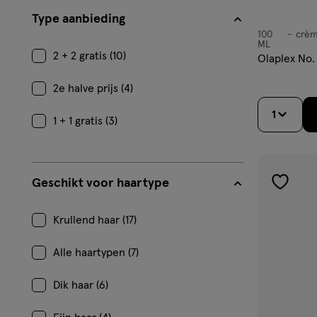
Type aanbieding
100
crè
crème
ML
2 + 2 gratis (10)
Olaplex No.
2e halve prijs (4)
1
1 + 1 gratis (3)
Geschikt voor haartype
toevoe
aan
Krullend haar (17)
verlangl
Alle haartypen (7)
Dik haar (6)