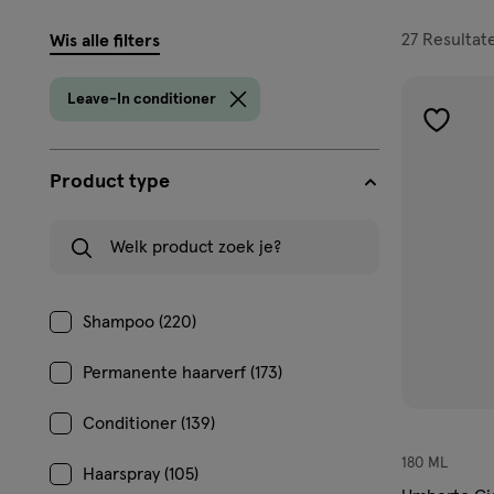
filters
27
Resultat
Wis alle filters
prod
Leave-In conditioner
toevoe
aan
Product type
verlangl
Welk product zoek je?
Shampoo (220)
Permanente haarverf (173)
Conditioner (139)
180 ML
Haarspray (105)