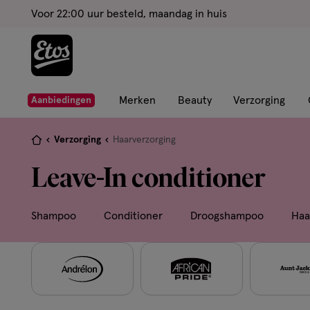
ga
Voor 22:00 uur besteld, maandag in huis
naar
de
hoofd
content
ga
Merken
Beauty
Verzorging
Aanbiedingen
naar
de
Je
Verzorging
Haarverzorging
zoekbalk
bent
Leave-In conditioner
ga
hier:
naar
de
Shampoo
Conditioner
Droogshampoo
Haa
footer