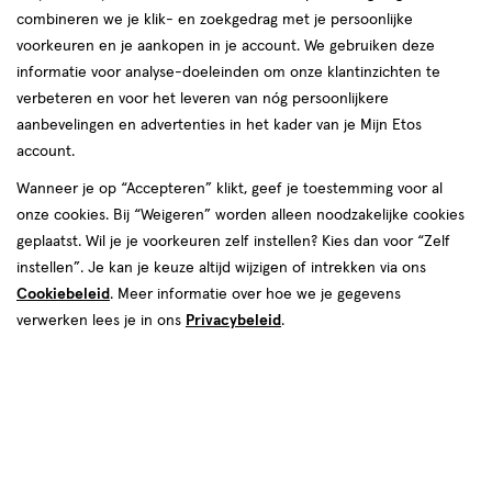
combineren we je klik- en zoekgedrag met je persoonlijke
Vrouw
voorkeuren en je aankopen in je account. We gebruiken deze
informatie voor analyse-doeleinden om onze klantinzichten te
producten
verbeteren en voor het leveren van nóg persoonlijkere
5.
99
1+1
aanbevelingen en advertenties in het kader van je Mijn Etos
toevoegen
toevoegen
goedkoper
gratis
account.
aan
aan
dan adviesprijs
verlanglijst
verlanglijst
Wanneer je op “Accepteren” klikt, geef je toestemming voor al
onze cookies. Bij “Weigeren” worden alleen noodzakelijke cookies
geplaatst. Wil je je voorkeuren zelf instellen? Kies dan voor “Zelf
instellen”. Je kan je keuze altijd wijzigen of intrekken via ons
Cookiebeleid
. Meer informatie over hoe we je gegevens
verwerken lees je in ons
Privacybeleid
.
€ 13.99
13
van € 9.99 voor € 3.99
.
3
.
Adviesprijs*:
99
9
.
99
99
*Aanbevolen verkoopprijs leverancier
36-
1
36-
Maat
3
Maat
41
stuk
39-
stuks
41,
Lucovitaal Koper Geweven
42
39-
Compressie Steunkousen Beige
42,
FILA 3 Pak Sokken Wit 39/42
36-41 1 paar
Tennis
Bekijk alle varianten (3)