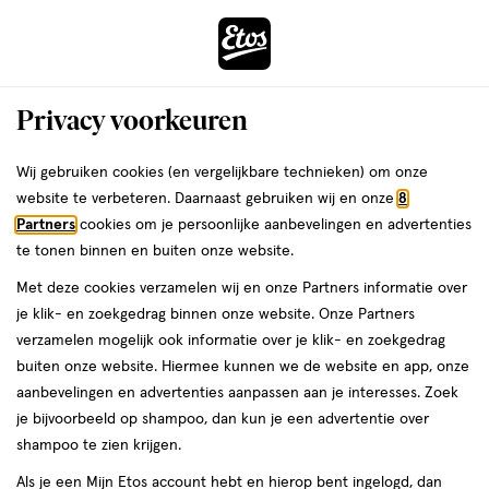
ga
Voor 22:00 uur besteld, maandag in huis
naar
de
Menu
hoofd
Zoeken
Privacy voorkeuren
content
›
›
ga
Interactie
naar
Wij gebruiken cookies (en vergelijkbare technieken) om onze
Je
Thuis & Op Reis
Kleding
met
de
website te verbeteren. Daarnaast gebruiken wij en onze
8
bent
Kleding voor Vrouwen
dit
zoekbalk
Partners
cookies om je persoonlijke aanbevelingen en advertenties
ers
Weleda
hier:
veld
ga
te tonen binnen en buiten onze website.
opent
naar
Party essentials
Boob tape
Boxers
Sokken
Slippers & sloffen
Met deze cookies verzamelen wij en onze Partners informatie over
een
de
je klik- en zoekgedrag binnen onze website. Onze Partners
volledig
footer
verzamelen mogelijk ook informatie over je klik- en zoekgedrag
venster
buiten onze website. Hiermee kunnen we de website en app, onze
met
aanbevelingen en advertenties aanpassen aan je interesses. Zoek
geavanceerde
je bijvoorbeeld op shampoo, dan kun je een advertentie over
zoekopties
Filteren
(26)
Sorteer
1
shampoo te zien krijgen.
Als je een Mijn Etos account hebt en hierop bent ingelogd, dan