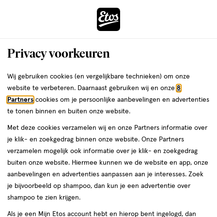
ga
Voor 22:00 uur besteld, maandag in huis
naar
de
Menu
hoofd
Zoeken
Privacy voorkeuren
content
›
›
ga
Interactie
naar
Wij gebruiken cookies (en vergelijkbare technieken) om onze
Je
Verzorging
Lichaamsverzorging
Bad & douche
met
de
website te verbeteren. Daarnaast gebruiken wij en onze
8
bent
Baylis & Harding Bad &
dit
zoekbalk
Partners
cookies om je persoonlijke aanbevelingen en advertenties
ers
Weleda
hier:
veld
ga
te tonen binnen en buiten onze website.
douche
opent
naar
Met deze cookies verzamelen wij en onze Partners informatie over
een
de
je klik- en zoekgedrag binnen onze website. Onze Partners
Douchegel
Bodyscrub
Bruisballen
Badschuim
Badolie
Douchesc
volledig
footer
verzamelen mogelijk ook informatie over je klik- en zoekgedrag
venster
buiten onze website. Hiermee kunnen we de website en app, onze
met
aanbevelingen en advertenties aanpassen aan je interesses. Zoek
geavanceerde
je bijvoorbeeld op shampoo, dan kun je een advertentie over
zoekopties
shampoo te zien krijgen.
Filteren
(2)
Sorteer
1
Als je een Mijn Etos account hebt en hierop bent ingelogd, dan