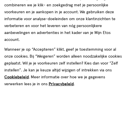
combineren we je klik- en zoekgedrag met je persoonlijke
voorkeuren en je aankopen in je account. We gebruiken deze
Baylis & Harding
informatie voor analyse-doeleinden om onze klantinzichten te
verbeteren en voor het leveren van nóg persoonlijkere
producten
aanbevelingen en advertenties in het kader van je Mijn Etos
Bijna uitverkocht
account.
toevoegen
toevoegen
Wanneer je op “Accepteren” klikt, geef je toestemming voor al
aan
aan
onze cookies. Bij “Weigeren” worden alleen noodzakelijke cookies
verlanglijst
verlanglijst
geplaatst. Wil je je voorkeuren zelf instellen? Kies dan voor “Zelf
instellen”. Je kan je keuze altijd wijzigen of intrekken via ons
Cookiebeleid
. Meer informatie over hoe we je gegevens
verwerken lees je in ons
Privacybeleid
.
€ 5.99
5
.
€ 4.99
4
.
99
99
200 GR
500 ML
Baylis & Harding Beauticology
Baylis & Harding Beauticology
Sprinkle the Magic Bruisballen
Chasing Rainbows Douchegel
200 gram
500 ML