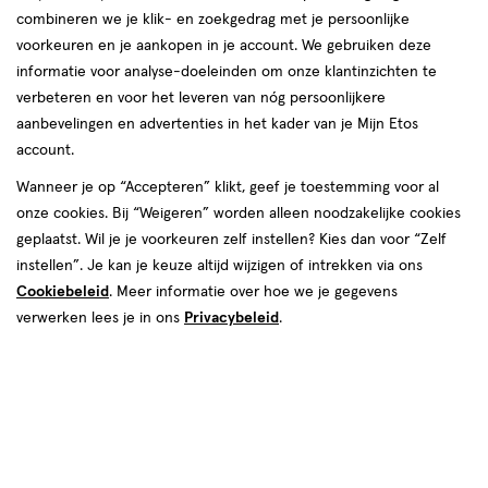
toevoegen
toevoegen
combineren we je klik- en zoekgedrag met je persoonlijke
aan
aan
voorkeuren en je aankopen in je account. We gebruiken deze
verlanglijst
verlanglijst
informatie voor analyse-doeleinden om onze klantinzichten te
verbeteren en voor het leveren van nóg persoonlijkere
aanbevelingen en advertenties in het kader van je Mijn Etos
account.
Wanneer je op “Accepteren” klikt, geef je toestemming voor al
€ 17.39
17
.
€ 10.39
10
.
onze cookies. Bij “Weigeren” worden alleen noodzakelijke cookies
39
39
400
gel
200
gel
geplaatst. Wil je je voorkeuren zelf instellen? Kies dan voor “Zelf
gel
gel
ML
ML
instellen”. Je kan je keuze altijd wijzigen of intrekken via ons
Dermolin Hypoallergeen Bad &
Dermolin Bad & Douchegel 200
Cookiebeleid
. Meer informatie over hoe we je gegevens
Douchegel 400 ML
ML
verwerken lees je in ons
Privacybeleid
.
Toevoegen
Toevoegen
1
1
verhoog aantal met één
,
Bijna uitverkocht!
verhoog aanta
Er zi
Gratis
bezorging vanaf €35
2
van
2