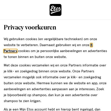
ga
Voor 22:00 uur besteld,
morgen in huis
naar
de
Menu
hoofd
Zoeken
Privacy voorkeuren
content
›
›
ga
Interactie
naar
Wij gebruiken cookies (en vergelijkbare technieken) om onze
Je
Verzorging
Lichaamsverzorging
Bad & douche
Douchegel
met
de
website te verbeteren. Daarnaast gebruiken wij en onze
8
bent
Bad- & douchegel
dit
zoekbalk
Partners
cookies om je persoonlijke aanbevelingen en advertenties
ers
Weleda
hier:
veld
ga
te tonen binnen en buiten onze website.
opent
naar
Met deze cookies verzamelen wij en onze Partners informatie over
een
de
je klik- en zoekgedrag binnen onze website. Onze Partners
Filteren
(2)
Sorteer
1
volledig
footer
verzamelen mogelijk ook informatie over je klik- en zoekgedrag
venster
buiten onze website. Hiermee kunnen we de website en app, onze
met
aanbevelingen en advertenties aanpassen aan je interesses. Zoek
geavanceerde
Bad- & douchegel
je bijvoorbeeld op shampoo, dan kun je een advertentie over
zoekopties
shampoo te zien krijgen.
producten
Bijna uitverkocht
Als je een Mijn Etos account hebt en hierop bent ingelogd, dan